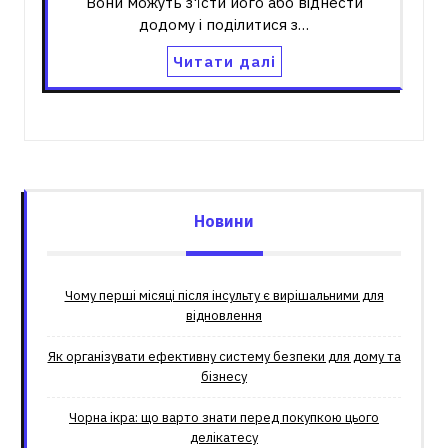
Вони можуть з'їсти його або віднести
додому і поділитися з…
Читати далі
Новини
Чому перші місяці після інсульту є вирішальними для
відновлення
Як організувати ефективну систему безпеки для дому та
бізнесу
Чорна ікра: що варто знати перед покупкою цього
делікатесу