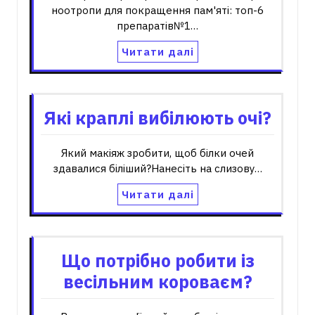
ноотропи для покращення пам'яті: топ-6
препаратів№1…
Читати далі
Які краплі вибілюють очі?
Який макіяж зробити, щоб білки очей
здавалися біліший?Нанесіть на слизову…
Читати далі
Що потрібно робити із
весільним короваєм?