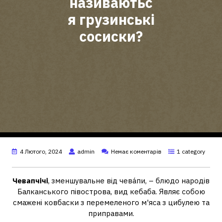
називаютьс
я грузинські
сосиски?
4 Лютого, 2024
admin
Немає коментарів
1 category
Чевапчічі
, зменшувальне від чева́пи, – блюдо народів
Балканського півострова, вид кебаба. Являє собою
смажені ковбаски з перемеленого м'яса з цибулею та
приправами.