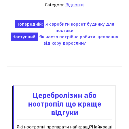
Category:
Відповіді
Навігація
Попередній:
Як зробити корсет будинку для
постави
записів
Наступний:
Як часто потрібно робити щеплення
від кору дорослим?
Пов'язані записи
Церебролізин або
ноотропіл що краще
відгуки
Які ноотропні препарати найкращі?Найкращі