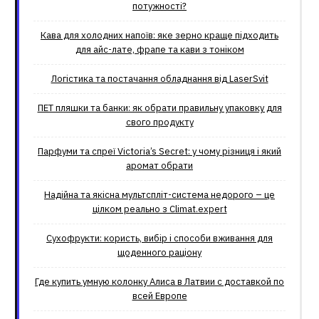
потужності?
Кава для холодних напоїв: яке зерно краще підходить
для айс-лате, фрапе та кави з тоніком
Логістика та постачання обладнання від LaserSvit
ПЕТ пляшки та банки: як обрати правильну упаковку для
свого продукту
Парфуми та спреї Victoria’s Secret: у чому різниця і який
аромат обрати
Надійна та якісна мультспліт-система недорого – це
цілком реально з Climat.еxpert
Сухофрукти: користь, вибір і способи вживання для
щоденного раціону
Где купить умную колонку Алиса в Латвии с доставкой по
всей Европе