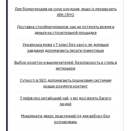
Для біоматеріалів не існує кордонів, якщо їх перевозить
ARK.CRYO
Доставка стройматериалов: как не потерять время и
деньги на строительной площадке
Українська мова у 7 класі без хаосу: як домашні
завдання допомагають писати грамотніше
Выбор розеток и выключателей: безопасность и стиль в
интерьере
Сутності в SEO допомагають пошуковим системам
краще розуміти контент
7 міфів про китайський чай, у які досі вірять багато
людей
Міжкімнатні двері: практичний гід для вибору без
розчарувань