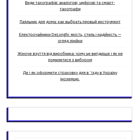
Види тахографів: аналогові, цифрові та смарт-
тахографи
Паяльник для дома: как выбрать первый инструмент
Електрочайники DeLonghi: якість, стиль і надійність —
огляд лінійки
Жіноче взуття від виробника: чому це вигідніше і як не
помилитися з вибором
Де і як оформити страховку для вʼїзду в Україну
іноземцю.