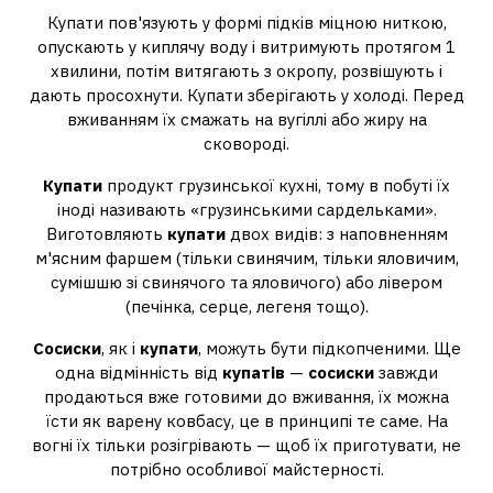
Купати пов'язують у формі підків міцною ниткою,
опускають у киплячу воду і витримують протягом 1
хвилини, потім витягають з окропу, розвішують і
дають просохнути. Купати зберігають у холоді. Перед
вживанням їх смажать на вугіллі або жиру на
сковороді.
Купати
продукт грузинської кухні, тому в побуті їх
іноді називають «грузинськими сардельками».
Виготовляють
купати
двох видів: з наповненням
м'ясним фаршем (тільки свинячим, тільки яловичим,
сумішшю зі свинячого та яловичого) або лівером
(печінка, серце, легеня тощо).
Сосиски
, як і
купати
, можуть бути підкопченими. Ще
одна відмінність від
купатів
—
сосиски
завжди
продаються вже готовими до вживання, їх можна
їсти як варену ковбасу, це в принципі те саме. На
вогні їх тільки розігрівають — щоб їх приготувати, не
потрібно особливої ​​майстерності.