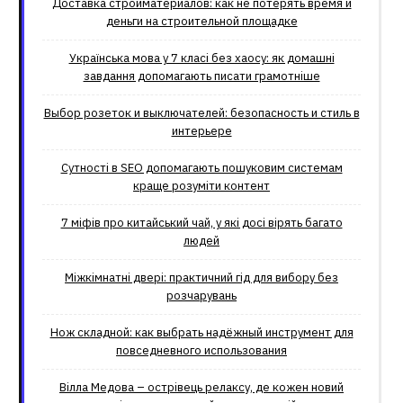
Доставка стройматериалов: как не потерять время и
деньги на строительной площадке
Українська мова у 7 класі без хаосу: як домашні
завдання допомагають писати грамотніше
Выбор розеток и выключателей: безопасность и стиль в
интерьере
Сутності в SEO допомагають пошуковим системам
краще розуміти контент
7 міфів про китайський чай, у які досі вірять багато
людей
Міжкімнатні двері: практичний гід для вибору без
розчарувань
Нож складной: как выбрать надёжный инструмент для
повседневного использования
Вілла Медова – острівець релаксу, де кожен новий