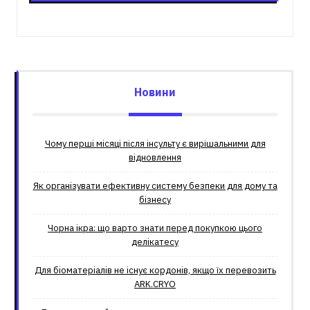
Новини
Чому перші місяці після інсульту є вирішальними для
відновлення
Як організувати ефективну систему безпеки для дому та
бізнесу
Чорна ікра: що варто знати перед покупкою цього
делікатесу
Для біоматеріалів не існує кордонів, якщо їх перевозить
ARK.CRYO