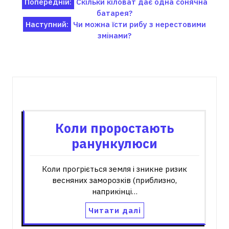
Навігація
Попередній:
Скільки кіловат дає одна сонячна
батарея?
записів
Наступний:
Чи можна їсти рибу з нерестовими
змінами?
Пов'язані записи
Коли проростають
ранункулюси
Коли прогріється земля і зникне ризик
весняних заморозків (приблизно,
наприкінці…
Читати далі