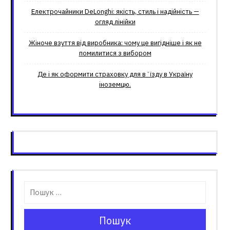
Електрочайники DeLonghi: якість, стиль і надійність —
огляд лінійки
Жіноче взуття від виробника: чому це вигідніше і як не
помилитися з вибором
Де і як оформити страховку для вʼїзду в Україну
іноземцю.
Пошук