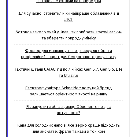
світанок не схожий на попередній
Для сучасної стоматклініки найкраще обладнання від
ІПСТ
Ботокс навколо очей у Києві: як прибрати «гусячі лапки»
та зберегти природну міміку
Фрезер для манікюру та педикюру: як обрати
професійний апарат для бездоганного результату
Тактичні штани UATAC: гід по лінійках Gen 5.7, Gen 5.6, Lite
та Ultralite
Електрофурнітура Schneider: чому цей бренд
залишається орієнтиром якості на ринку
Як запустити об’єкт, якщо Обленерго не дає
потужності?
Кава для холодних напоїв: яке зерно краще підходить
для айс-лате, фрапе та кави з тоніком