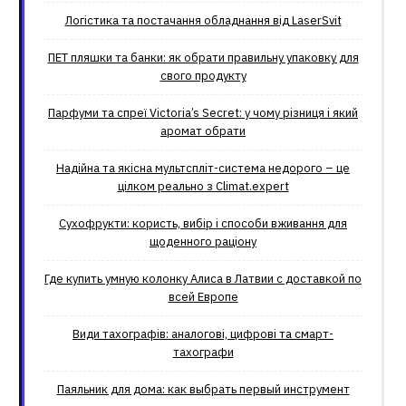
Логістика та постачання обладнання від LaserSvit
ПЕТ пляшки та банки: як обрати правильну упаковку для
свого продукту
Парфуми та спреї Victoria’s Secret: у чому різниця і який
аромат обрати
Надійна та якісна мультспліт-система недорого – це
цілком реально з Climat.еxpert
Сухофрукти: користь, вибір і способи вживання для
щоденного раціону
Где купить умную колонку Алиса в Латвии с доставкой по
всей Европе
Види тахографів: аналогові, цифрові та смарт-
тахографи
Паяльник для дома: как выбрать первый инструмент