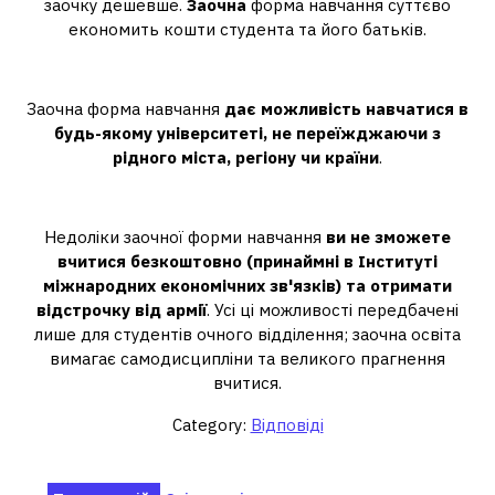
заочку дешевше.
Заочна
форма навчання суттєво
економить кошти студента та його батьків.
Для чого потрібне заочне навчання?
Заочна форма навчання
дає можливість навчатися в
будь-якому університеті, не переїжджаючи з
рідного міста, регіону чи країни
.
Чому заочне навчання погане?
Недоліки заочної форми навчання
ви не зможете
вчитися безкоштовно (принаймні в Інституті
міжнародних економічних зв'язків) та отримати
відстрочку від армії
. Усі ці можливості передбачені
лише для студентів очного відділення; заочна освіта
вимагає самодисципліни та великого прагнення
вчитися.
Category:
Відповіді