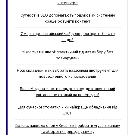
интерьере
Сутності в SEO допомагають пошуковим системам
краще розуміти контент
7 міфів про китайський чай, у які досі вірять багато
людей
Міжкімнатні двері: практичний гід для вибору без
розчарувань
Нож складной: как выбрать надёжный инструмент для
повседневного использования
Вілла Медова – острівець релаксу, де кожен новий
світанок не схожий на попередній
Для сучасної стоматклініки найкраще обладнання від
ІПСТ
Ботокс навколо очей у Києві: як прибрати «гусячі лапки»
та зберегти природну міміку