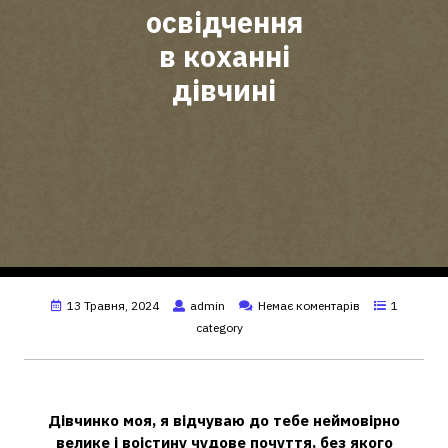
освідчення
в коханні
дівчині
13 Травня, 2024
admin
Немає коментарів
1
category
Як написати гарне визнання дівчині?
Дівчинко моя, я відчуваю до тебе неймовірно
велике і воістину чудове почуття, без якого