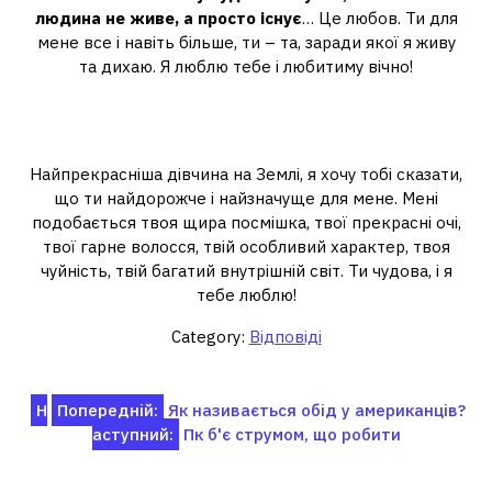
людина не живе, а просто існує
… Це любов. Ти для
мене все і навіть більше, ти – та, заради якої я живу
та дихаю. Я люблю тебе і любитиму вічно!
Як зізнатися у коханні дівчині своїми
словами?
Найпрекрасніша дівчина на Землі, я хочу тобі сказати,
що ти найдорожче і найзначуще для мене. Мені
подобається твоя щира посмішка, твої прекрасні очі,
твої гарне волосся, твій особливий характер, твоя
чуйність, твій багатий внутрішній світ. Ти чудова, і я
тебе люблю!
Category:
Відповіді
Навігація
Н
Попередній:
Як називається обід у американців?
аступний:
Пк б'є струмом, що робити
записів