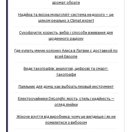
аромат обрати
Надійна та якісна мультспліт-система недорого – це
цілком реально з Climat.еxpert
Сухофрукти: користь, вибір і способи вживання для
щоденного раціону
Где купить умную колонку Алиса в Латвии с доставкой по
всей Европе
Види тахографів: аналогові, цифрові та смарт-
тахографи
Паяльник для дома: как выбрать первый инструмент
Електрочайники DeLonghi: якість, стиль і надійність —
огляд лінійки
Жіноче взуття від виробника: чому це вигідніше і як не
помилитися з вибором