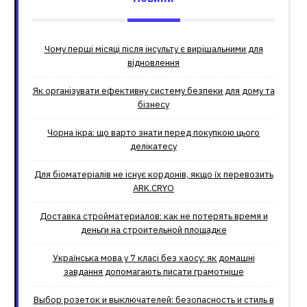
Чому перші місяці після інсульту є вирішальними для
відновлення
Як організувати ефективну систему безпеки для дому та
бізнесу
Чорна ікра: що варто знати перед покупкою цього
делікатесу
Для біоматеріалів не існує кордонів, якщо їх перевозить
ARK.CRYO
Доставка стройматериалов: как не потерять время и
деньги на строительной площадке
Українська мова у 7 класі без хаосу: як домашні
завдання допомагають писати грамотніше
Выбор розеток и выключателей: безопасность и стиль в