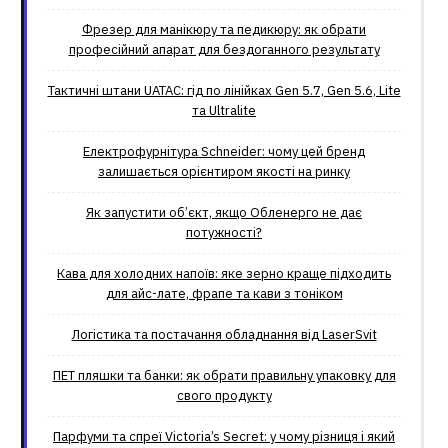
Фрезер для манікюру та педикюру: як обрати
професійний апарат для бездоганного результату
Тактичні штани UATAC: гід по лінійках Gen 5.7, Gen 5.6, Lite
та Ultralite
Електрофурнітура Schneider: чому цей бренд
залишається орієнтиром якості на ринку
Як запустити об’єкт, якщо Обленерго не дає
потужності?
Кава для холодних напоїв: яке зерно краще підходить
для айс-лате, фрапе та кави з тоніком
Логістика та постачання обладнання від LaserSvit
ПЕТ пляшки та банки: як обрати правильну упаковку для
свого продукту
Парфуми та спреї Victoria’s Secret: у чому різниця і який