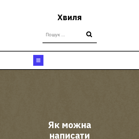
Перейти
до
Хвиля
вмісту
Кнопка
Відкрити
Як можна
написати