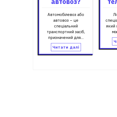
автовоз?
те
Автомобілевоз або
Л
автовоз – це
спеці
спеціальний
який
транспортний засіб,
мі
призначений для…
Ч
Читати далі