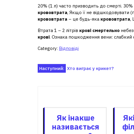
20% (1 л) часто призводить до смерті. 30%
крововтрата
, Якщо її не відшкодовувати (
крововтрата
– це будь-яка
крововтрата
,
Втрата 1 – 2 літрів
крові смертельно
небез
крові
. Ознака пошкодження вени: слабкий
Category:
Відповіді
Навігація
Наступний:
Хто виграє у крикет?
записів
Пов'я
Як інакше
Як
називається
фі