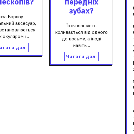
лескопів?
передніх
зубах?
інза Барлоу –
альний аксесуар,
Їхня кількість
 встановлюється
коливається від одного
ж окуляром і…
до восьми, а іноді
навіть…
итати далі
Читати далі