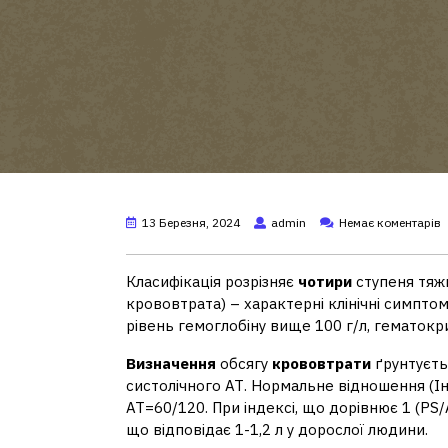
13 Березня, 2024
admin
Немає коментарів
Класифікація розрізняє
чотири
ступеня тяжк
крововтрата) – характерні клінічні симптом
рівень гемоглобіну вище 100 г/л, гематокр
Визначення
обсягу
крововтрати
ґрунтуєть
систолічного АТ. Нормальне відношення (І
АТ=60/120. При індексі, що дорівнює 1 (P
що відповідає 1-1,2 л у дорослої людини.