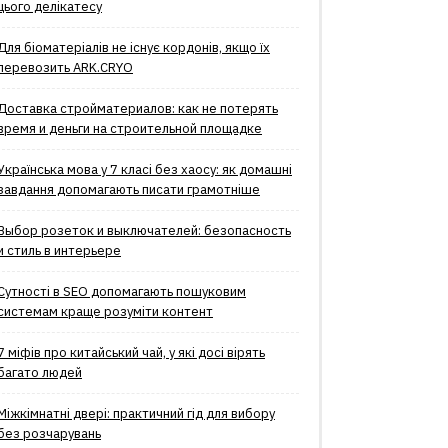
цього делікатесу
Для біоматеріалів не існує кордонів, якщо їх
перевозить ARK.CRYO
Доставка стройматериалов: как не потерять
время и деньги на строительной площадке
Українська мова у 7 класі без хаосу: як домашні
завдання допомагають писати грамотніше
Выбор розеток и выключателей: безопасность
и стиль в интерьере
Сутності в SEO допомагають пошуковим
системам краще розуміти контент
7 міфів про китайський чай, у які досі вірять
багато людей
Міжкімнатні двері: практичний гід для вибору
без розчарувань