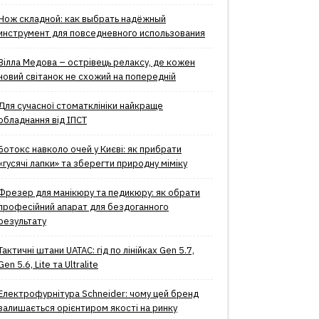
Нож складной: как выбрать надёжный
инструмент для повседневного использования
Вілла Медова – острівець релаксу, де кожен
новий світанок не схожий на попередній
Для сучасної стоматклініки найкраще
обладнання від ІПСТ
Ботокс навколо очей у Києві: як прибрати
«гусячі лапки» та зберегти природну міміку
Фрезер для манікюру та педикюру: як обрати
професійний апарат для бездоганного
результату
Тактичні штани UATAC: гід по лінійках Gen 5.7,
Gen 5.6, Lite та Ultralite
Електрофурнітура Schneider: чому цей бренд
залишається орієнтиром якості на ринку