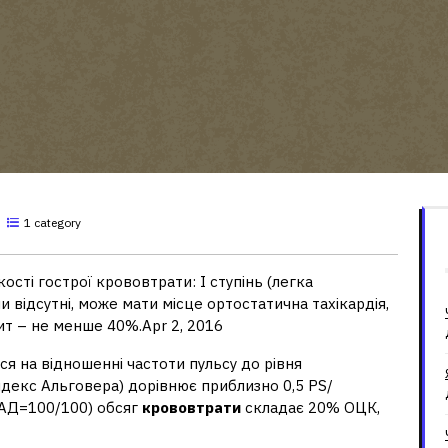
1 category
ості гострої крововтрати: I ступінь (легка
и відсутні, може мати місце ортостатична тахікардія,
ит – не менше 40%.Apr 2, 2016
ся на відношенні частоти пульсу до рівня
ндекс Альговера) дорівнює приблизно 0,5 PS/
S/АД=100/100) обсяг
крововтрати
складає 20% ОЦК,