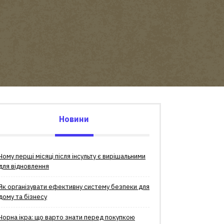
Новини
Чому перші місяці після інсульту є вирішальними
для відновлення
Як організувати ефективну систему безпеки для
дому та бізнесу
Чорна ікра: що варто знати перед покупкою