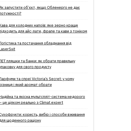
Як запустити об’єкт, якщо Обленерго не дає
потужності?
Кава для холодних напоїв: яке зерно краще
підходить для айс-лате, фрапе та кави з тоніком
Логістика та постачання обладнання від
LaserSvit
ПЕТ пляшки та банки: як обрати правильну
упаковку для свого продукту
Парфуми та спреї Victoria’s Secret: у чому
різниця і який аромат обрати
Надійна та якісна мультспліт-система недорого
– це цілком реально з Climat.еxpert
Сухофрукти: користь, вибір і способи вживання
для щоденного раціону