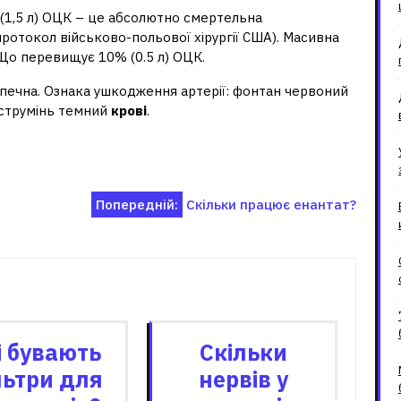
 (1,5 л) ОЦК – це абсолютно смертельна
протокол військово-польової хірургії США). Масивна
 Що перевищує 10% (0.5 л) ОЦК.
печна. Ознака ушкодження артерії: фонтан червоний
 струмінь темний
крові
.
Попередній:
Скільки працює енантат?
зані записи
і бувають
Скільки
льтри для
нервів у