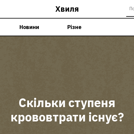
Хвиля
Новини
Різне
Скільки ступеня
крововтрати існує?