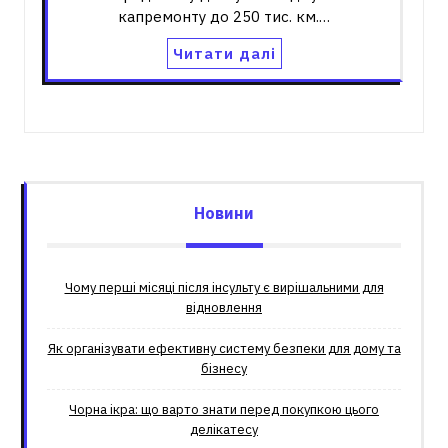
капремонту до 250 тис. км.…
Читати далі
Новини
Чому перші місяці після інсульту є вирішальними для
відновлення
Як організувати ефективну систему безпеки для дому та
бізнесу
Чорна ікра: що варто знати перед покупкою цього
делікатесу