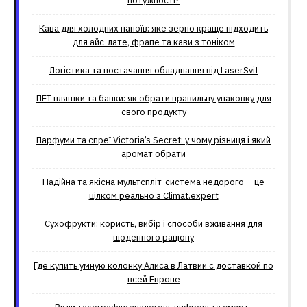
потужності?
Кава для холодних напоїв: яке зерно краще підходить
для айс-лате, фрапе та кави з тоніком
Логістика та постачання обладнання від LaserSvit
ПЕТ пляшки та банки: як обрати правильну упаковку для
свого продукту
Парфуми та спреї Victoria’s Secret: у чому різниця і який
аромат обрати
Надійна та якісна мультспліт-система недорого – це
цілком реально з Climat.еxpert
Сухофрукти: користь, вибір і способи вживання для
щоденного раціону
Где купить умную колонку Алиса в Латвии с доставкой по
всей Европе