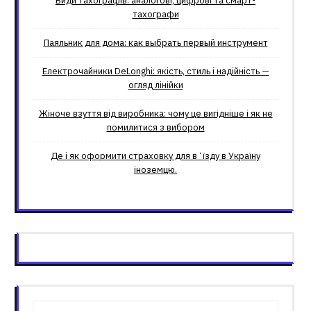
Види тахографів: аналогові, цифрові та смарт-
тахографи
Паяльник для дома: как выбрать первый инструмент
Електрочайники DeLonghi: якість, стиль і надійність —
огляд лінійки
Жіноче взуття від виробника: чому це вигідніше і як не
помилитися з вибором
Де і як оформити страховку для вʼїзду в Україну
іноземцю.