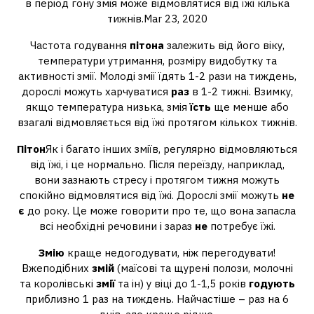
в період гону змія може відмовлятися від їжі кілька
тижнів.Mar 23, 2020
Частота годування
пітона
залежить від його віку,
температури утримання, розміру видобутку та
активності змії. Молоді змії їдять 1-2 рази на тиждень,
дорослі можуть харчуватися
раз
в 1-2 тижні. Взимку,
якщо температура низька, змія
їсть
ще менше або
взагалі відмовляється від їжі протягом кількох тижнів.
Пітон
Як і багато інших зміїв, регулярно відмовляються
від їжі, і це нормально. Після переїзду, наприклад,
вони зазнають стресу і протягом тижня можуть
спокійно відмовлятися від їжі. Дорослі змії можуть
не
є
до року. Це може говорити про те, що вона запасла
всі необхідні речовини і зараз
не
потребує їжі.
Змію
краще недогодувати, ніж перегодувати!
Вжеподібних
змій
(маїсові та щурені полози, молочні
та королівські
змії
та ін) у віці до 1-1,5 років
годують
приблизно 1 раз на тиждень. Найчастіше – раз на 6