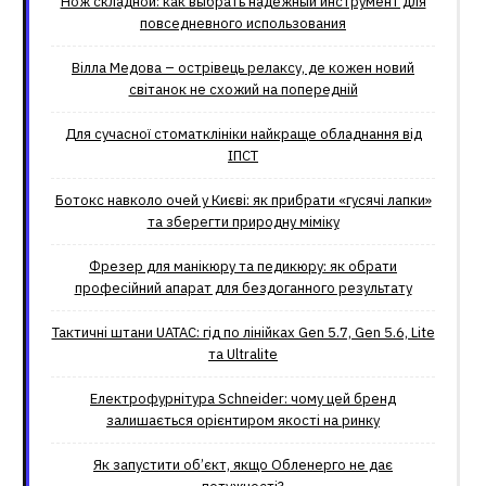
Нож складной: как выбрать надёжный инструмент для
повседневного использования
Вілла Медова – острівець релаксу, де кожен новий
світанок не схожий на попередній
Для сучасної стоматклініки найкраще обладнання від
ІПСТ
Ботокс навколо очей у Києві: як прибрати «гусячі лапки»
та зберегти природну міміку
Фрезер для манікюру та педикюру: як обрати
професійний апарат для бездоганного результату
Тактичні штани UATAC: гід по лінійках Gen 5.7, Gen 5.6, Lite
та Ultralite
Електрофурнітура Schneider: чому цей бренд
залишається орієнтиром якості на ринку
Як запустити об’єкт, якщо Обленерго не дає