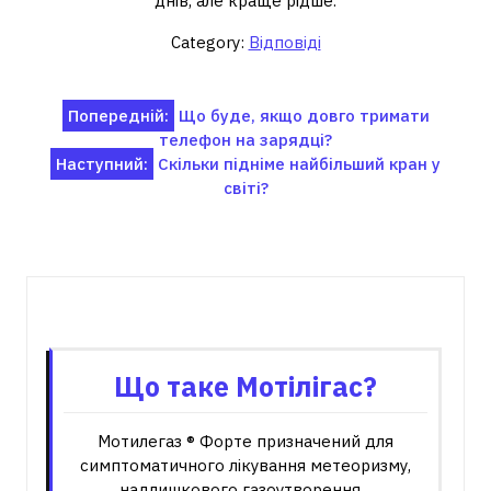
днів, але краще рідше.
Category:
Відповіді
Навігація
Попередній:
Що буде, якщо довго тримати
телефон на зарядці?
записів
Наступний:
Скільки підніме найбільший кран у
світі?
Пов'язані записи
Що таке Мотілігас?
Мотилегаз ® Форте призначений для
симптоматичного лікування метеоризму,
надлишкового газоутворення…