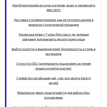
Для біоматеріалів не існує кордонів, якщо їх перевозить
ARK.CRYO
Доставка стройматериалов: как не потерять время и
деньги на строительной площадке
Українська мова у 7 класі без хаосу: як домашні
завдання допомагають писати грамотніше
Выбор розеток и выключателей: безопасность и стиль в
интерьере
Сутності в SEO допомагають пошуковим системам
краще розуміти контент
7 міфів про китайський чай, у які досі вірять багато
людей
Міжкімнатні двері: практичний гід для вибору без
розчарувань