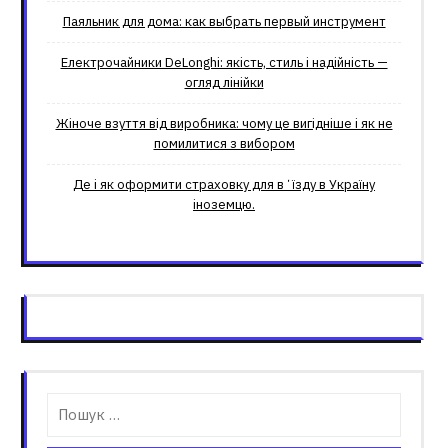
Паяльник для дома: как выбрать первый инструмент
Електрочайники DeLonghi: якість, стиль і надійність —
огляд лінійки
Жіноче взуття від виробника: чому це вигідніше і як не
помилитися з вибором
Де і як оформити страховку для вʼїзду в Україну
іноземцю.