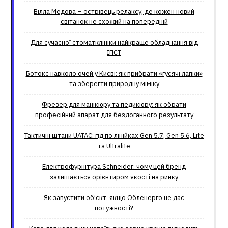
Вілла Медова – острівець релаксу, де кожен новий
світанок не схожий на попередній
Для сучасної стоматклініки найкраще обладнання від
ІПСТ
Ботокс навколо очей у Києві: як прибрати «гусячі лапки»
та зберегти природну міміку
Фрезер для манікюру та педикюру: як обрати
професійний апарат для бездоганного результату
Тактичні штани UATAC: гід по лінійках Gen 5.7, Gen 5.6, Lite
та Ultralite
Електрофурнітура Schneider: чому цей бренд
залишається орієнтиром якості на ринку
Як запустити об’єкт, якщо Обленерго не дає
потужності?