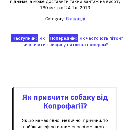
піднімає, а може доставити такий вантаж на висоту
180 метрів !24 Jun 2019
Category:
Відповіді
Навігація
Наступний:
Як
Попередній:
Як часто їсть пітон?
визначити товщину нитки за номером?
записів
Пов'язані записи
Як привчити собаку від
Копрофагії?
Якщо немає явної медичної причини, то
найбільш ефективним способом, щоб…