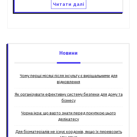
Читати далі
Новини
Чому перші місяці після інсульту є вирішальними для
відновлення
Як організувати ефективну систему безпеки для дому та
бізнесу
Чорна ікра: що варто знати перед покупкою цього
делікатесу
Для біоматеріалів не існує кордонів, якщо їх перевозить