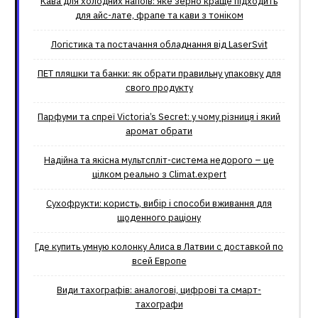
Кава для холодних напоїв: яке зерно краще підходить
для айс-лате, фрапе та кави з тоніком
Логістика та постачання обладнання від LaserSvit
ПЕТ пляшки та банки: як обрати правильну упаковку для
свого продукту
Парфуми та спреї Victoria’s Secret: у чому різниця і який
аромат обрати
Надійна та якісна мультспліт-система недорого – це
цілком реально з Climat.еxpert
Сухофрукти: користь, вибір і способи вживання для
щоденного раціону
Где купить умную колонку Алиса в Латвии с доставкой по
всей Европе
Види тахографів: аналогові, цифрові та смарт-
тахографи