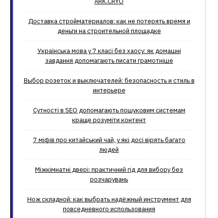
ARK.CRYO
Доставка стройматериалов: как не потерять время и
деньги на строительной площадке
Українська мова у 7 класі без хаосу: як домашні
завдання допомагають писати грамотніше
Выбор розеток и выключателей: безопасность и стиль в
интерьере
Сутності в SEO допомагають пошуковим системам
краще розуміти контент
7 міфів про китайський чай, у які досі вірять багато
людей
Міжкімнатні двері: практичний гід для вибору без
розчарувань
Нож складной: как выбрать надёжный инструмент для
повседневного использования