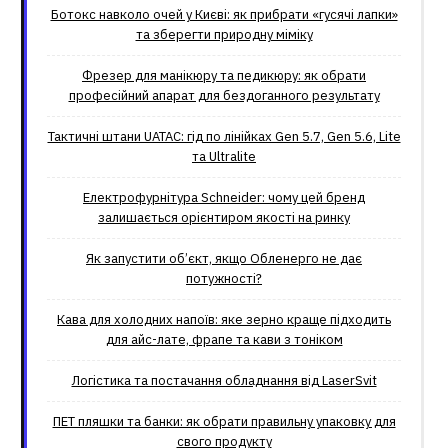
Ботокс навколо очей у Києві: як прибрати «гусячі лапки»
та зберегти природну міміку
Фрезер для манікюру та педикюру: як обрати
професійний апарат для бездоганного результату
Тактичні штани UATAC: гід по лінійках Gen 5.7, Gen 5.6, Lite
та Ultralite
Електрофурнітура Schneider: чому цей бренд
залишається орієнтиром якості на ринку
Як запустити об’єкт, якщо Обленерго не дає
потужності?
Кава для холодних напоїв: яке зерно краще підходить
для айс-лате, фрапе та кави з тоніком
Логістика та постачання обладнання від LaserSvit
ПЕТ пляшки та банки: як обрати правильну упаковку для
свого продукту