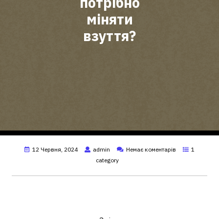
потрібно
міняти
взуття?
12 Червня, 2024
admin
Немає коментарів
1
category
Скільки середньому служить
взуття?