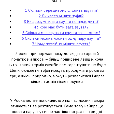
Зміст:
1
Скільки середньому служить взуття?
2
Як часто міняти туфлі?
3
Як зрозуміти, що взуття не підходить?
4
Якою має бути вага взуття?
5
Скільки має служити взуття за законом?
6
Скільки можна носити одну пару взуття?
7
Чому потрібно міняти взуття?
5 років при нормальному догляді та хорошій
початковій якості – більш поширене явище, хоча
ніхто і такий термін служби вам гарантувати не буде.
Деякі бюджетні туфлі можуть прослужити років зо
три, а якісь, природно, можуть розвалитися і через
кілька тижнів після покупки.
Як часто міняти туфлі?
У Роскачестве пояснили, що під час носіння шкіра
згинається та розтягується. Саме тому найкраще
носити пару взуття не частіше ніж раз на три дні.