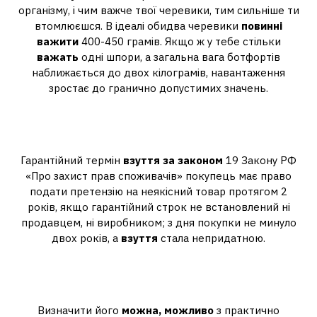
організму, і чим важче твої черевики, тим сильніше ти
втомлюєшся. В ідеалі обидва черевики
повинні
важити
400-450 грамів. Якщо ж у тебе стільки
важать
одні шпори, а загальна вага ботфортів
наближається до двох кілограмів, навантаження
зростає до гранично допустимих значень.
Скільки має служити взуття за
законом?
Гарантійний термін
взуття за законом
19 Закону РФ
«Про захист прав споживачів» покупець має право
подати претензію на неякісний товар протягом 2
років, якщо гарантійний строк не встановлений ні
продавцем, ні виробником; з дня покупки не минуло
двох років, а
взуття
стала непридатною.
Скільки можна носити одну пару
взуття?
Визначити його
можна, можливо
з практично