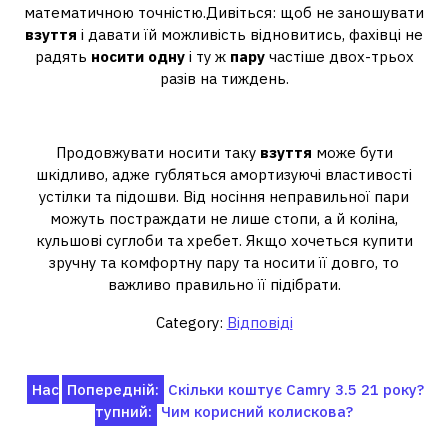
математичною точністю.Дивіться: щоб не заношувати
взуття
і давати їй можливість відновитись, фахівці не
радять
носити одну
і ту ж
пару
частіше двох-трьох
разів на тиждень.
Чому потрібно міняти взуття?
Продовжувати носити таку
взуття
може бути
шкідливо, адже губляться амортизуючі властивості
устілки та підошви. Від носіння неправильної пари
можуть постраждати не лише стопи, а й коліна,
кульшові суглоби та хребет. Якщо хочеться купити
зручну та комфортну пару та носити її довго, то
важливо правильно її підібрати.
Category:
Відповіді
Навігація
Нас
Попередній:
Скільки коштує Camry 3.5 21 року?
тупний:
Чим корисний колискова?
записів