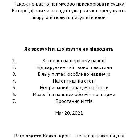
Також не варто примусово прискорювати сушку.
Батареї, фени чи вкладні сушарки як пересушують
шкіру, а й можуть висушити клей.
Як зрозуміти, що взуття не
підходить?
Як зрозуміти, що взуття не підходить
Кісточка на першому пальці
Відшарування нігтьової пластини
Біль у п'ятах, особливо надвечір
Натоптиші на стопі
Неприємний запах, мокрі ноги
Мозолі на пальцях або між пальцями
Вростання нігтів
Mar 20, 2021
Якою має бути вага взуття?
Вага
взуття
Кожен крок – це навантаження для