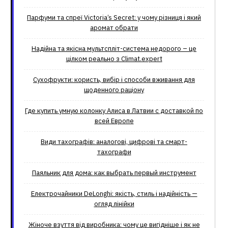
Парфуми та спреї Victoria’s Secret: у чому різниця і який
аромат обрати
Надійна та якісна мультспліт-система недорого – це
цілком реально з Climat.еxpert
Сухофрукти: користь, вибір і способи вживання для
щоденного раціону
Где купить умную колонку Алиса в Латвии с доставкой по
всей Европе
Види тахографів: аналогові, цифрові та смарт-
тахографи
Паяльник для дома: как выбрать первый инструмент
Електрочайники DeLonghi: якість, стиль і надійність —
огляд лінійки
Жіноче взуття від виробника: чому це вигідніше і як не