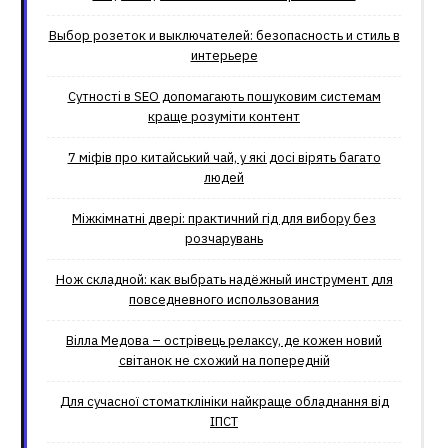
Выбор розеток и выключателей: безопасность и стиль в
интерьере
Сутності в SEO допомагають пошуковим системам
краще розуміти контент
7 міфів про китайський чай, у які досі вірять багато
людей
Міжкімнатні двері: практичний гід для вибору без
розчарувань
Нож складной: как выбрать надёжный инструмент для
повседневного использования
Вілла Медова – острівець релаксу, де кожен новий
світанок не схожий на попередній
Для сучасної стоматклініки найкраще обладнання від
ІПСТ