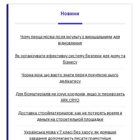
Новини
Чому перші місяці після інсульту є вирішальними для
відновлення
Як організувати ефективну систему безпеки для дому та
бізнесу
Чорна ікра: що варто знати перед покупкою цього
делікатесу
Для біоматеріалів не існує кордонів, якщо їх перевозить
ARK.CRYO
Доставка стройматериалов: как не потерять время и
деньги на строительной площадке
Українська мова у 7 класі без хаосу: як домашні
завдання допомагають писати грамотніше