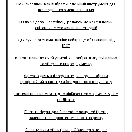
Нож складной: как выбрать надёжный инструмент для
повседневного использования
Вілла Медова – острівець релаксу, де кожен новий
світанок не схожий на попередній
Для сучасної стоматклініки найкраще обладнання від
ІПСТ
Ботокс навколо очей у Києві: як прибрати «гусячі лапки»
та зберегти природну міміку
Фрезер для манікюру та педикюру: як обрати
професійний апарат для бездоганного результату
Тактичні штани UATAC: гід по лінійках Gen 5.7, Gen 5.6, Lite
та Ultralite
Електрофурнітура Schneider: чому цей бренд
залишається орієнтиром якості на ринку
Як запустити об’єкт, якщо Обленерго не дає