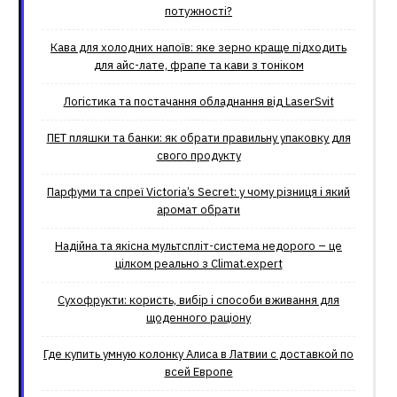
потужності?
Кава для холодних напоїв: яке зерно краще підходить
для айс-лате, фрапе та кави з тоніком
Логістика та постачання обладнання від LaserSvit
ПЕТ пляшки та банки: як обрати правильну упаковку для
свого продукту
Парфуми та спреї Victoria’s Secret: у чому різниця і який
аромат обрати
Надійна та якісна мультспліт-система недорого – це
цілком реально з Climat.еxpert
Сухофрукти: користь, вибір і способи вживання для
щоденного раціону
Где купить умную колонку Алиса в Латвии с доставкой по
всей Европе