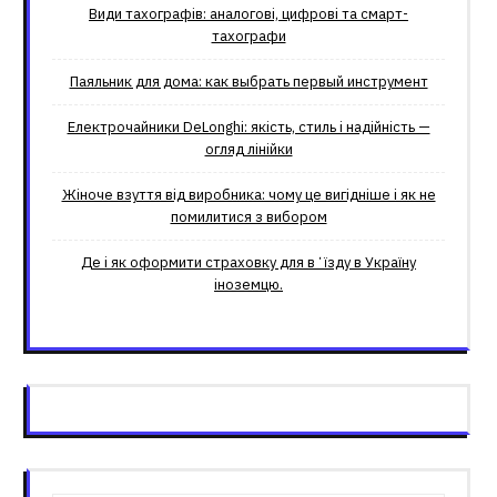
Види тахографів: аналогові, цифрові та смарт-
тахографи
Паяльник для дома: как выбрать первый инструмент
Електрочайники DeLonghi: якість, стиль і надійність —
огляд лінійки
Жіноче взуття від виробника: чому це вигідніше і як не
помилитися з вибором
Де і як оформити страховку для вʼїзду в Україну
іноземцю.