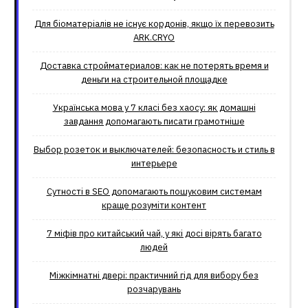
Для біоматеріалів не існує кордонів, якщо їх перевозить
ARK.CRYO
Доставка стройматериалов: как не потерять время и
деньги на строительной площадке
Українська мова у 7 класі без хаосу: як домашні
завдання допомагають писати грамотніше
Выбор розеток и выключателей: безопасность и стиль в
интерьере
Сутності в SEO допомагають пошуковим системам
краще розуміти контент
7 міфів про китайський чай, у які досі вірять багато
людей
Міжкімнатні двері: практичний гід для вибору без
розчарувань