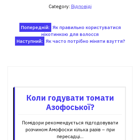
Category:
Відповіді
Навігація
Попередній:
Як правильно користуватися
нікотинкою для волосся
записів
Наступний:
Як часто потрібно міняти взуття?
Пов'язані записи
Коли годувати томати
Азофоської?
Помідори рекомендується підгодовувати
розчином Амофоски кілька разів – при
пересадці…