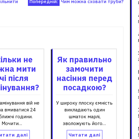
ільнити
Попередній:
Чим можна сховати труби?
зані записи
ільки не
Як правильно
жна мити
замочити
чі після
насіння перед
інування?
посадкою?
ламінування вій не
У широку плоску ємність
а вмиватися 24
викладають один
ближчі години.
шматок марлі,
Мочити…
зволожують його…
итати далі
Читати далі