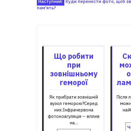
Навігація
Наступний:
Куди перенести фото, щоб зв
пам'ять?
записів
Пов'я
Що робити
Ск
при
мо
зовнішньому
о
геморої
лам
Як прибрати зовнішній
Після 
вузол геморою?Серед
можн
них:Інфрачервона
най
фотокоагуляція – вплив
на…
Ч