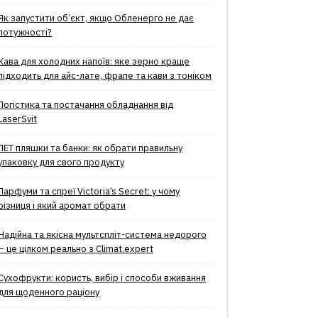
Як запустити об’єкт, якщо Обленерго не дає
потужності?
Кава для холодних напоїв: яке зерно краще
підходить для айс-лате, фрапе та кави з тоніком
Логістика та постачання обладнання від
LaserSvit
ПЕТ пляшки та банки: як обрати правильну
упаковку для свого продукту
Парфуми та спреї Victoria’s Secret: у чому
різниця і який аромат обрати
Надійна та якісна мультспліт-система недорого
– це цілком реально з Climat.еxpert
Сухофрукти: користь, вибір і способи вживання
для щоденного раціону