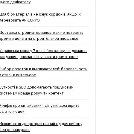
цього делікатесу
Для біоматеріалів не існує кордонів, якщо їх
перевозить ARK.CRYO
Доставка стройматериалов: как не потерять
время и деньги на строительной площадке
Українська мова у 7 класі без хаосу: як домашні
завдання допомагають писати грамотніше
Выбор розеток и выключателей: безопасность
и стиль в интерьере
Сутності в SEO допомагають пошуковим
системам краще розуміти контент
7 міфів про китайський чай, у які досі вірять
багато людей
Міжкімнатні двері: практичний гід для вибору
без розчарувань