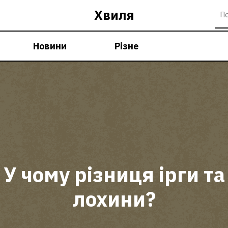
Хвиля
Новини
Різне
У чому різниця ірги та
лохини?