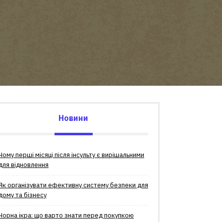
Новини
Чому перші місяці після інсульту є вирішальними
для відновлення
Як організувати ефективну систему безпеки для
дому та бізнесу
Чорна ікра: що варто знати перед покупкою