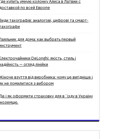
Где купить умную колонку Алиса в Латвии с
доставкой по всей Европе
Види тахографів: аналогові, цифрові та смарт-
тахографи
Паяльник для дома: как выбрать первый
инструмент
Електрочайники DeLonghi: якість, стиль і
надійність — огляд лінійки
Жіноче взуття від виробника: чому це вигідніше і
як не помилитися з вибором
Де і як оформити страховку для вʼїзду в Україну
іноземцю.