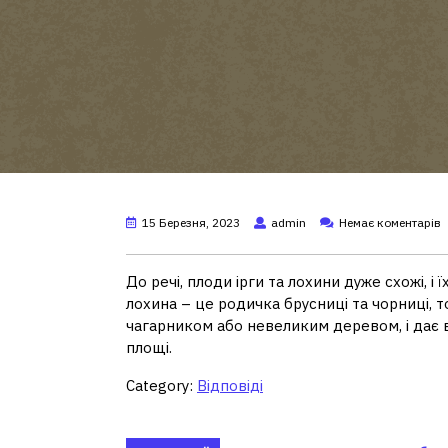
15 Березня, 2023
admin
Немає коментарів
До речі, плоди ірги та лохини дуже схожі, і
лохина – це родичка брусниці та чорниці, т
чагарником або невеликим деревом, і дає в
площі.
Category:
Відповіді