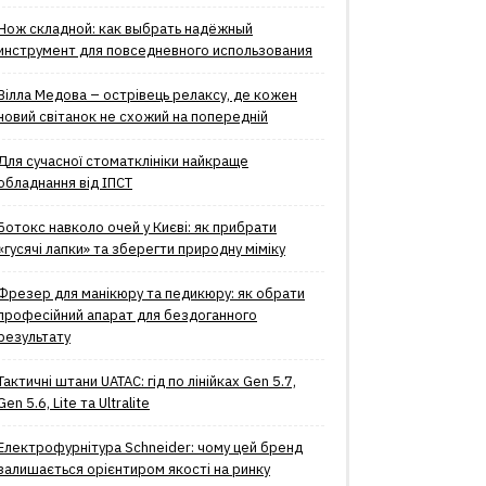
Нож складной: как выбрать надёжный
инструмент для повседневного использования
Вілла Медова – острівець релаксу, де кожен
новий світанок не схожий на попередній
Для сучасної стоматклініки найкраще
обладнання від ІПСТ
Ботокс навколо очей у Києві: як прибрати
«гусячі лапки» та зберегти природну міміку
Фрезер для манікюру та педикюру: як обрати
професійний апарат для бездоганного
результату
Тактичні штани UATAC: гід по лінійках Gen 5.7,
Gen 5.6, Lite та Ultralite
Електрофурнітура Schneider: чому цей бренд
залишається орієнтиром якості на ринку