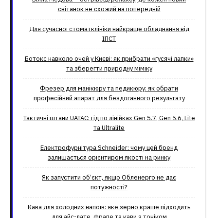
світанок не схожий на попередній
Для сучасної стоматклініки найкраще обладнання від
ІПСТ
Ботокс навколо очей у Києві: як прибрати «гусячі лапки»
та зберегти природну міміку
Фрезер для манікюру та педикюру: як обрати
професійний апарат для бездоганного результату
Тактичні штани UATAC: гід по лінійках Gen 5.7, Gen 5.6, Lite
та Ultralite
Електрофурнітура Schneider: чому цей бренд
залишається орієнтиром якості на ринку
Як запустити об’єкт, якщо Обленерго не дає
потужності?
Кава для холодних напоїв: яке зерно краще підходить
для айс-лате, фрапе та кави з тоніком