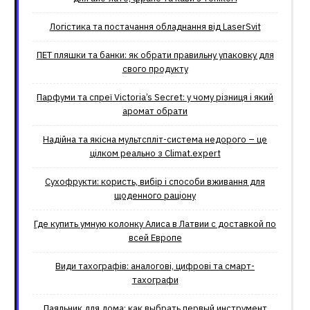
Логістика та постачання обладнання від LaserSvit
ПЕТ пляшки та банки: як обрати правильну упаковку для
свого продукту
Парфуми та спреї Victoria’s Secret: у чому різниця і який
аромат обрати
Надійна та якісна мультспліт-система недорого – це
цілком реально з Climat.еxpert
Сухофрукти: користь, вибір і способи вживання для
щоденного раціону
Где купить умную колонку Алиса в Латвии с доставкой по
всей Европе
Види тахографів: аналогові, цифрові та смарт-
тахографи
Паяльник для дома: как выбрать первый инструмент