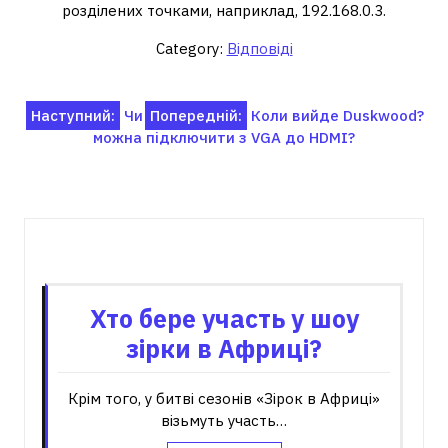
розділених точками, наприклад, 192.168.0.3.
Category:
Відповіді
Навігація
Наступний:
Чи
Попередній:
Коли вийде Duskwood?
можна підключити з VGA до HDMI?
записів
Пов'язані записи
Хто бере участь у шоу
зірки в Африці?
Крім того, у битві сезонів «Зірок в Африці»
візьмуть участь…