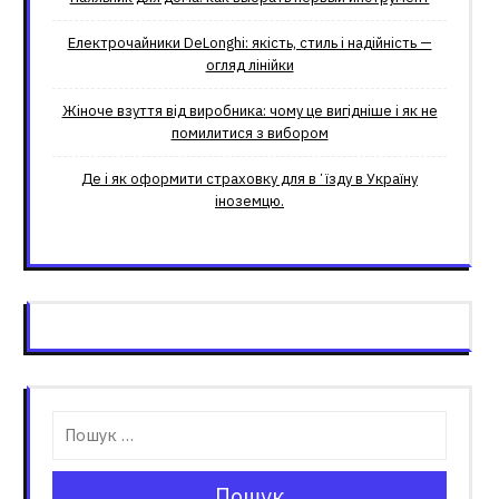
Електрочайники DeLonghi: якість, стиль і надійність —
огляд лінійки
Жіноче взуття від виробника: чому це вигідніше і як не
помилитися з вибором
Де і як оформити страховку для вʼїзду в Україну
іноземцю.
Пошук