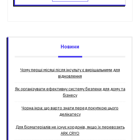
Новини
Чому перші місяці після інсульту є вирішальними для
відновлення
Як організувати ефективну систему безпеки для дому та
бізнесу
Чорна ікра: що варто знати перед покупкою цього
делікатесу
Для біоматеріалів не існує кордонів, якщо їх перевозить
ARK.CRYO