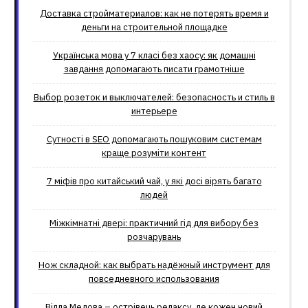
Доставка стройматериалов: как не потерять время и
деньги на строительной площадке
Українська мова у 7 класі без хаосу: як домашні
завдання допомагають писати грамотніше
Выбор розеток и выключателей: безопасность и стиль в
интерьере
Сутності в SEO допомагають пошуковим системам
краще розуміти контент
7 міфів про китайський чай, у які досі вірять багато
людей
Міжкімнатні двері: практичний гід для вибору без
розчарувань
Нож складной: как выбрать надёжный инструмент для
повседневного использования
Вілла Медова – острівець релаксу, де кожен новий