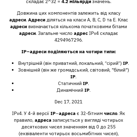
складає 2^32 =
4.2 мільярди
значень.
Довжина цих компонентів залежить від класу
адреси
.
Адреси
діляться на класи A, B, C, D та E. Клас
адреси
визначається кількома початковими бітами
адреси
. Загальне число
адрес
IPv4 складає
4294967296.
IP
–
адреси
поділяються на чотири типи:
Внутрішній (він приватний, локальний, “сірий”)
IP
.
Зовнішній (він же громадський, світовий, "білий")
IP
.
Статичний
IP
.
Динамічний
IP
.
Dec 17, 2021
IPv4. У 4-й версії
IP
–
адреса
є 32-бітним
число
. Як
правило,
адреса
записується у вигляді чотирьох
десяткових чисел значенням від 0 до 255
(еквіваленти чотирьох восьмибітних чисел),