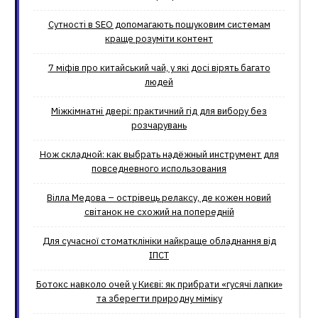
Сутності в SEO допомагають пошуковим системам
краще розуміти контент
7 міфів про китайський чай, у які досі вірять багато
людей
Міжкімнатні двері: практичний гід для вибору без
розчарувань
Нож складной: как выбрать надёжный инструмент для
повседневного использования
Вілла Медова – острівець релаксу, де кожен новий
світанок не схожий на попередній
Для сучасної стоматклініки найкраще обладнання від
ІПСТ
Ботокс навколо очей у Києві: як прибрати «гусячі лапки»
та зберегти природну міміку