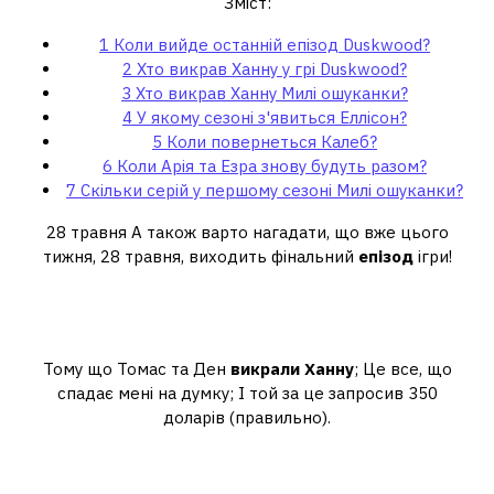
Зміст:
1
Коли вийде останній епізод Duskwood?
2
Хто викрав Ханну у грі Duskwood?
3
Хто викрав Ханну Милі ошуканки?
4
У якому сезоні з'явиться Еллісон?
5
Коли повернеться Калеб?
6
Коли Арія та Езра знову будуть разом?
7
Скільки серій у першому сезоні Милі ошуканки?
28 травня А також варто нагадати, що вже цього
тижня, 28 травня, виходить фінальний
епізод
ігри!
Хто викрав Ханну у грі
Duskwood?
Тому що Томас та Ден
викрали Ханну
; Це все, що
спадає мені на думку; І той за це запросив 350
доларів (правильно).
Хто викрав Ханну Милі