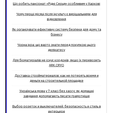
Що робить пансіонат «Рідні Серця» особливим у Харкові
Чому перші місяці після інсульту є вирішальними для
відновлення
Як організувати ефективну систему безпеки для дому та
бізнесу
Чорна ікра: що варто знати перед покупкою цього
делікатесу
Для біоматеріалів не існує кордонів, якщо їх перевозить
ARK.CRYO
Доставка стройматериалов: как не потерять время и
деньги на строительной площадке
Українська мова у 7 класі без хаосу: як домашні
завдання допомагають писати грамотніше
Выбор розеток и выключателей: безопасность и стиль в
интерьере