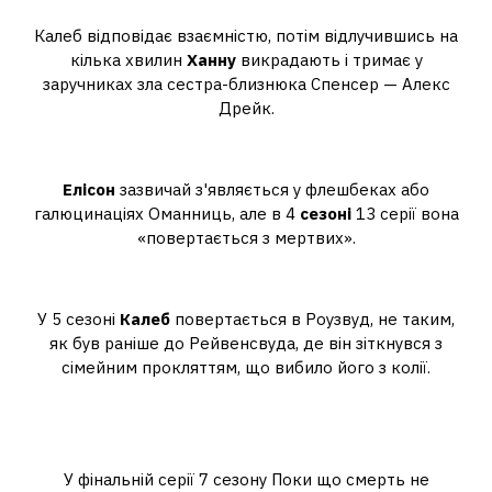
ошуканки?
Калеб відповідає взаємністю, потім відлучившись на
кілька хвилин
Ханну
викрадають і тримає у
заручниках зла сестра-близнюка Спенсер — Алекс
Дрейк.
У якому сезоні з'явиться Еллісон?
Елісон
зазвичай з'являється у флешбеках або
галюцинаціях Оманниць, але в 4
сезоні
13 серії вона
«повертається з мертвих».
Коли повернеться Калеб?
У 5 сезоні
Калеб
повертається в Роузвуд, не таким,
як був раніше до Рейвенсвуда, де він зіткнувся з
сімейним прокляттям, що вибило його з колії.
Коли Арія та Езра знову будуть
разом?
У фінальній серії 7 сезону Поки що смерть не