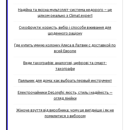
Надійна та якісна мультспліт-система недорого – це
цілком реально з Climat.еxpert
Сухофрукти: користь, вибір і способи вживання для
щоденного раціону
Где купить умную колонку Алиса в Латвии с доставкой по
всей Европе
Види тахографів: аналогові, цифрові та смарт-
тахографи
Паяльник для дома: как выбрать первый инструмент
Електрочайники DeLonghi: якість, стиль і надійність —
огляд лінійки
Жіноче взуття від виробника: чому це вигідніше і як не
помилитися з вибором