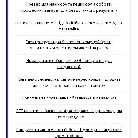
Фрезер для манікюру та педикюру: як обрати
професійний апарат для бездоганного результату
Тактичні штани UATAC: гід по лінійках Gen 5.7, Gen 5.6, Lite
та Ultralite
Електрофурнітура Schneider: чому цей бренд
залишається орієнтиром якості на ринку
Як запустити об’єкт, якщо Обленерго не дає
потужності?
Кава для холодних напоїв: яке зерно краще підходить
для айс-лате, фрапе та кави з тоніком
Логістика та постачання обладнання від LaserSvit
ПЕТ пляшки та банки: як обрати правильну упаковку для
свого продукту
Парфуми та спреї Victoria’s Secret: у чому різниця і який
аромат обрати