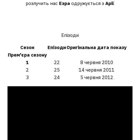
розлучить нас
Езра
одружується з
Арії
.
Скільки серій у першому сезоні
Милі ошуканки?
Епізоди
Сезон
Епізоди
Оригінальна дата показу
Прем'єра
сезону
1
22
8 червня 2010
2
25
14 червня 2011
3
24
5 червня 2012