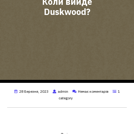
Коли вийде
Duskwood?
28 Березня, 2023
admin
Немає коментарів
1
category
Коли вийде останній епізод
Duskwood?