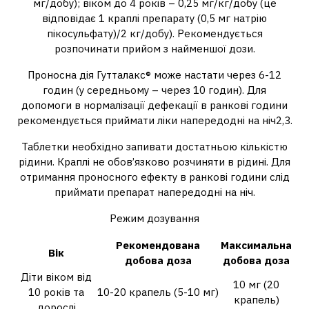
мг/добу); віком до 4 років – 0,25 мг/кг/добу (це
відповідає 1 краплі препарату (0,5 мг натрію
пікосульфату)/2 кг/добу). Рекомендується
розпочинати прийом з найменшої дози.
Проносна дія Гутталакс® може настати через 6-12
годин (у середньому – через 10 годин). Для
допомоги в нормалізації дефекації в ранкові години
рекомендується приймати ліки напередодні на ніч2,3.
Таблетки необхідно запивати достатньою кількістю
рідини. Краплі не обов’язково розчиняти в рідині. Для
отримання проносного ефекту в ранкові години слід
приймати препарат напередодні на ніч.
Режим дозування
Рекомендована
Максимальна
Вік
добова доза
добова доза
Діти віком від
10 мг (20
10 років та
10-20 крапель (5-10 мг)
крапель)
дорослі