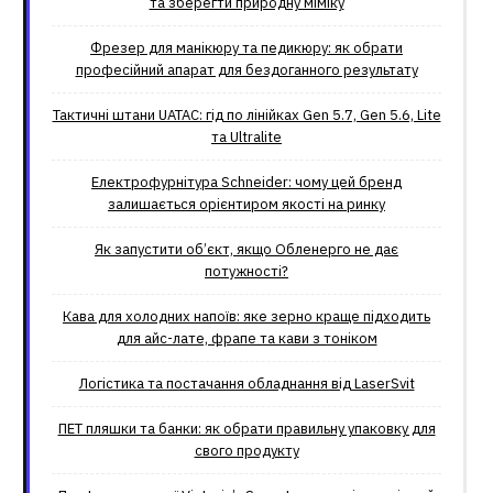
та зберегти природну міміку
Фрезер для манікюру та педикюру: як обрати
професійний апарат для бездоганного результату
Тактичні штани UATAC: гід по лінійках Gen 5.7, Gen 5.6, Lite
та Ultralite
Електрофурнітура Schneider: чому цей бренд
залишається орієнтиром якості на ринку
Як запустити об’єкт, якщо Обленерго не дає
потужності?
Кава для холодних напоїв: яке зерно краще підходить
для айс-лате, фрапе та кави з тоніком
Логістика та постачання обладнання від LaserSvit
ПЕТ пляшки та банки: як обрати правильну упаковку для
свого продукту