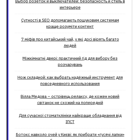
Выбор розеток и выключателей: безопасность и стиль в
интерьере
Сутності в SEO допомагають пошуковим системам
краще розуміти контент
7 міфів про китайський чай, у які досі вірять багато
людей
Міжкімнатні двері: практичний гід для вибору без
розчарувань
Нож складной: как выбрать надёжный инструмент для
повседневного использования
Вілла Медова – острівець релаксу, де кожен новий
світанок не схожий на попередній
Для сучасної стоматклініки найкраще обладнання від
ІПСТ
Ботокс навколо очей у Києві: як прибрати «гусячі лапки»