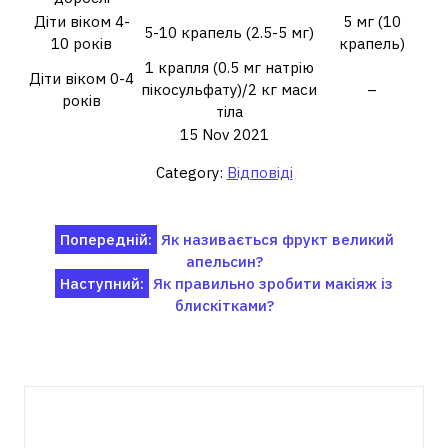
Діти віком 4-
5 мг (10
5-10 крапель (2.5-5 мг)
10 років
крапель)
1 крапля (0.5 мг натрію
Діти віком 0-4
пікосульфату)/2 кг маси
–
років
тіла
15 Nov 2021
Category:
Відповіді
Навігація
Попередній:
Як називається фрукт великий
апельсин?
записів
Наступний:
Як правильно зробити макіяж із
блискітками?
Пов'язані записи