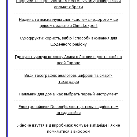
Парфуми та спреї Victoria’s Secret: у чому різниця і який
аромат обрати
Надійна та якісна мультспліт-система недорого – це
цілком реально з Climat.еxpert
Сухофрукти: користь, вибір і способи вживання для
щоденного раціону
Где купить умную колонку Алиса в Латвии с доставкой по
всей Европе
Види тахографів: аналогові, цифрові та смарт-
тахографи
Паяльник для дома: как выбрать первый инструмент
Електрочайники DeLonghi: якість, стиль і надійність —
огляд лінійки
Жіноче взуття від виробника: чому це вигідніше і як не
помилитися з вибором