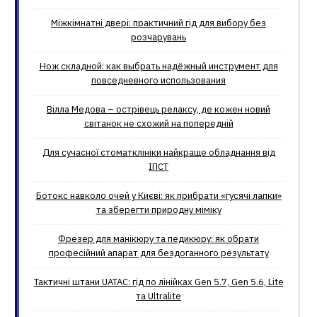
Міжкімнатні двері: практичний гід для вибору без
розчарувань
Нож складной: как выбрать надёжный инструмент для
повседневного использования
Вілла Медова – острівець релаксу, де кожен новий
світанок не схожий на попередній
Для сучасної стоматклініки найкраще обладнання від
ІПСТ
Ботокс навколо очей у Києві: як прибрати «гусячі лапки»
та зберегти природну міміку
Фрезер для манікюру та педикюру: як обрати
професійний апарат для бездоганного результату
Тактичні штани UATAC: гід по лінійках Gen 5.7, Gen 5.6, Lite
та Ultralite