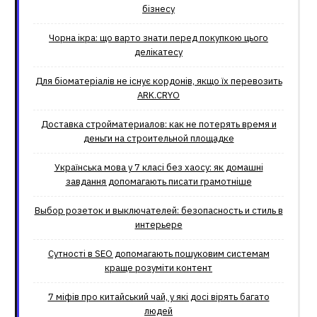
бізнесу
Чорна ікра: що варто знати перед покупкою цього
делікатесу
Для біоматеріалів не існує кордонів, якщо їх перевозить
ARK.CRYO
Доставка стройматериалов: как не потерять время и
деньги на строительной площадке
Українська мова у 7 класі без хаосу: як домашні
завдання допомагають писати грамотніше
Выбор розеток и выключателей: безопасность и стиль в
интерьере
Сутності в SEO допомагають пошуковим системам
краще розуміти контент
7 міфів про китайський чай, у які досі вірять багато
людей