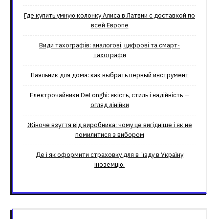
Где купить умную колонку Алиса в Латвии с доставкой по
всей Европе
Види тахографів: аналогові, цифрові та смарт-
тахографи
Паяльник для дома: как выбрать первый инструмент
Електрочайники DeLonghi: якість, стиль і надійність —
огляд лінійки
Жіноче взуття від виробника: чому це вигідніше і як не
помилитися з вибором
Де і як оформити страховку для вʼїзду в Україну
іноземцю.