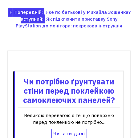
Навігація
Н
Попередній:
Яке по батькові у Михайла Зощенка?
аступний:
Як підключити приставку Sony
записів
PlayStation до монітора: покрокова інструкція
Пов'язані записи
Чи потрібно ґрунтувати
стіни перед поклейкою
самоклеючих панелей?
Великою перевагою є те, що поверхню
перед поклейкою не потрібно…
Читати далі