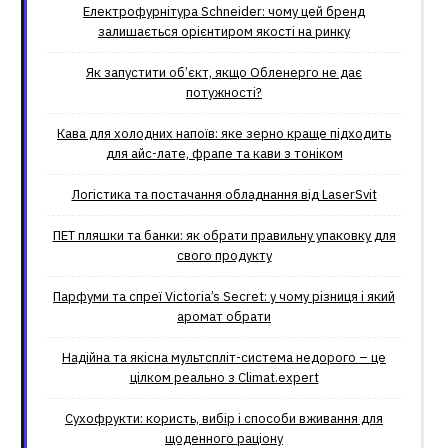
Електрофурнітура Schneider: чому цей бренд
залишається орієнтиром якості на ринку
Як запустити об’єкт, якщо Обленерго не дає
потужності?
Кава для холодних напоїв: яке зерно краще підходить
для айс-лате, фрапе та кави з тоніком
Логістика та постачання обладнання від LaserSvit
ПЕТ пляшки та банки: як обрати правильну упаковку для
свого продукту
Парфуми та спреї Victoria’s Secret: у чому різниця і який
аромат обрати
Надійна та якісна мультспліт-система недорого – це
цілком реально з Climat.еxpert
Сухофрукти: користь, вибір і способи вживання для
щоденного раціону