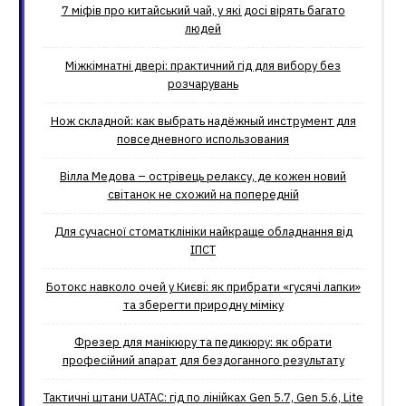
7 міфів про китайський чай, у які досі вірять багато
людей
Міжкімнатні двері: практичний гід для вибору без
розчарувань
Нож складной: как выбрать надёжный инструмент для
повседневного использования
Вілла Медова – острівець релаксу, де кожен новий
світанок не схожий на попередній
Для сучасної стоматклініки найкраще обладнання від
ІПСТ
Ботокс навколо очей у Києві: як прибрати «гусячі лапки»
та зберегти природну міміку
Фрезер для манікюру та педикюру: як обрати
професійний апарат для бездоганного результату
Тактичні штани UATAC: гід по лінійках Gen 5.7, Gen 5.6, Lite