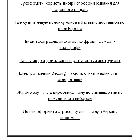
Сухофрукти: користь, вибір і способи вживання для
щоденного раціону
Где купить умную колонку Алиса в Латвии с доставкой по
всей Европе
Види тахографів: аналогові, цифрові та смарт-
тахографи
Паяльник для дома: как выбрать первый инструмент
Електрочайники DeLonghi: якість, стиль і надійність —
огляд лінійки
Жіноче взуття від виробника: чому це вигідніше і як не
помилитися з вибором
Де і як оформити страховку для вʼїзду в Україну
іноземцю.