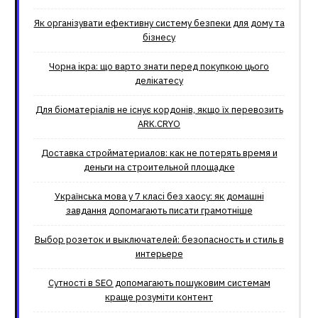
Як організувати ефективну систему безпеки для дому та
бізнесу
Чорна ікра: що варто знати перед покупкою цього
делікатесу
Для біоматеріалів не існує кордонів, якщо їх перевозить
ARK.CRYO
Доставка стройматериалов: как не потерять время и
деньги на строительной площадке
Українська мова у 7 класі без хаосу: як домашні
завдання допомагають писати грамотніше
Выбор розеток и выключателей: безопасность и стиль в
интерьере
Сутності в SEO допомагають пошуковим системам
краще розуміти контент