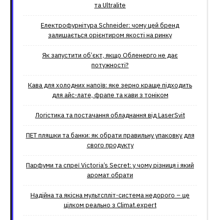
та Ultralite
Електрофурнітура Schneider: чому цей бренд
залишається орієнтиром якості на ринку
Як запустити об’єкт, якщо Обленерго не дає
потужності?
Кава для холодних напоїв: яке зерно краще підходить
для айс-лате, фрапе та кави з тоніком
Логістика та постачання обладнання від LaserSvit
ПЕТ пляшки та банки: як обрати правильну упаковку для
свого продукту
Парфуми та спреї Victoria’s Secret: у чому різниця і який
аромат обрати
Надійна та якісна мультспліт-система недорого – це
цілком реально з Climat.еxpert