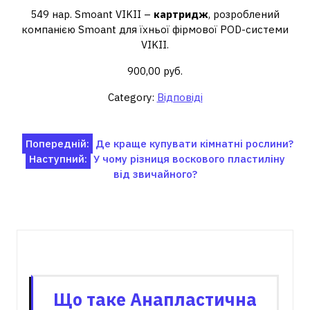
549 нар. Smoant VIKII –
картридж
, розроблений
компанією Smoant для їхньої фірмової POD-системи
VIKII.
900,00 руб.
Category:
Відповіді
Навігація
Попередній:
Де краще купувати кімнатні рослини?
Наступний:
У чому різниця воскового пластиліну
записів
від звичайного?
Пов'язані записи
Що таке Анапластична