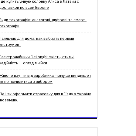
Где купить умную колонку Алиса в Латвии с
доставкой по всей Европе
Види тахографів: аналогові, цифрові та смарт-
тахографи
Паяльник для дома: как выбрать первый
инструмент
Електрочайники DeLonghi: якість, стиль і
надійність — огляд лінійки
Жіноче взуття від виробника: чому це вигідніше і
як не помилитися з вибором
Де і як оформити страховку для вʼїзду в Україну
іноземцю.