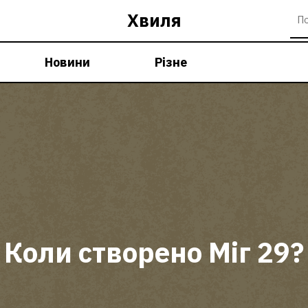
Хвиля
Новини
Різне
Коли створено Міг 29?