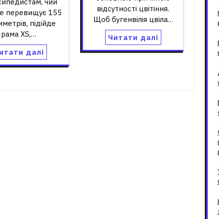
сипедистам, чий
відсутності цвітіння.
не перевищує 155
Щоб бугенвілія цвіла…
иметрів, підійде
рама XS,…
Читати далі
итати далі