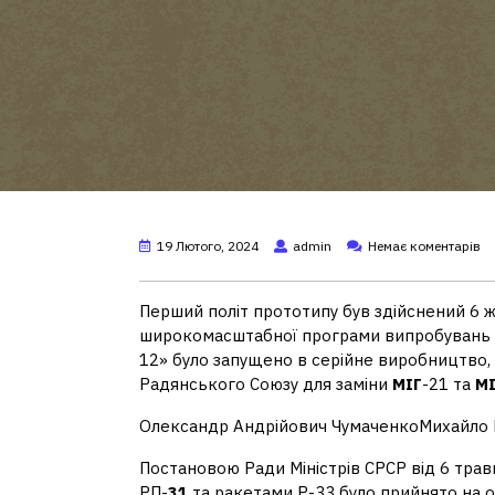
19 Лютого, 2024
admin
Немає коментарів
Перший політ прототипу був здійснений 6 
широкомасштабної програми випробувань
12» було запущено в серійне виробництво, 
Радянського Союзу для заміни
МІГ
-21 та
МІ
Олександр Андрійович ЧумаченкоМихайло
Постановою Ради Міністрів СРСР від 6 тр
РП-
31
та ракетами Р-33 було прийнято на 