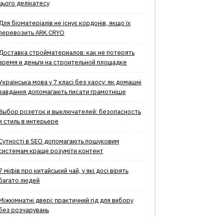
цього делікатесу
Для біоматеріалів не існує кордонів, якщо їх
перевозить ARK.CRYO
Доставка стройматериалов: как не потерять
время и деньги на строительной площадке
Українська мова у 7 класі без хаосу: як домашні
завдання допомагають писати грамотніше
Выбор розеток и выключателей: безопасность
и стиль в интерьере
Сутності в SEO допомагають пошуковим
системам краще розуміти контент
7 міфів про китайський чай, у які досі вірять
багато людей
Міжкімнатні двері: практичний гід для вибору
без розчарувань