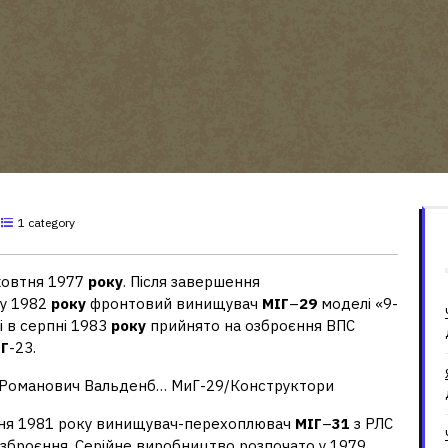
1 category
жовтня 1977
року
. Після завершення
 у 1982
року
фронтовий винищувач
МІГ
–
29
моделі «9-
і в серпні 1983
року
прийнято на озброєння ВПС
Г
-23.
 Романович Вальденб… МиГ-29/Конструктори
авня 1981 року винищувач-перехоплювач
МІГ
–
31
з РЛС
озброєння. Серійне виробництво розпочато у 1979