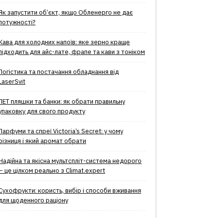
Як запустити об’єкт, якщо Обленерго не дає
потужності?
Кава для холодних напоїв: яке зерно краще
підходить для айс-лате, фрапе та кави з тоніком
Логістика та постачання обладнання від
LaserSvit
ПЕТ пляшки та банки: як обрати правильну
упаковку для свого продукту
Парфуми та спреї Victoria’s Secret: у чому
різниця і який аромат обрати
Надійна та якісна мультспліт-система недорого
– це цілком реально з Climat.еxpert
Сухофрукти: користь, вибір і способи вживання
для щоденного раціону