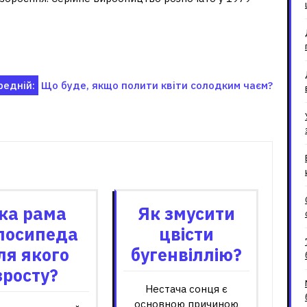
редній:
Що буде, якщо полити квіти солодким чаєм?
зані записи
ка рама
Як змусити
лосипеда
цвісти
ля якого
бугенвіллію?
зросту?
Нестача сонця є
основною причиною