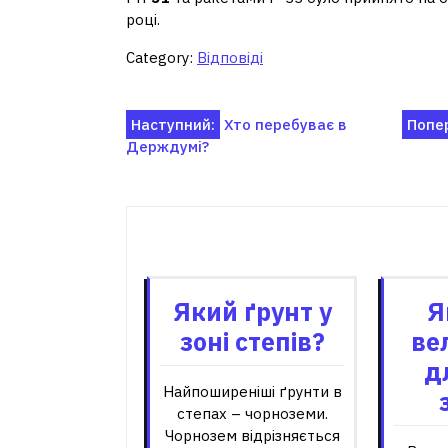
році.
Category:
Відповіді
Навігація
Наступний:
Хто перебуває в
Попе
Держдумі?
записів
Пов'я
Який ґрунт у
Я
зоні степів?
ве
д
Найпоширеніші ґрунти в
степах – чорноземи.
Чорнозем відрізняється