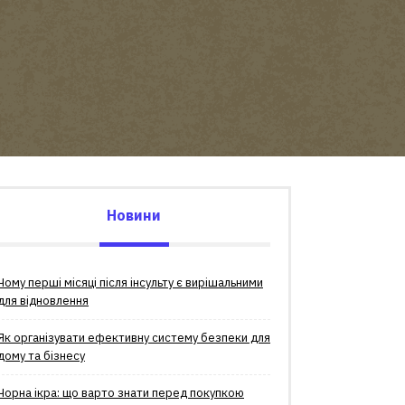
Новини
Чому перші місяці після інсульту є вирішальними
для відновлення
Як організувати ефективну систему безпеки для
дому та бізнесу
Чорна ікра: що варто знати перед покупкою