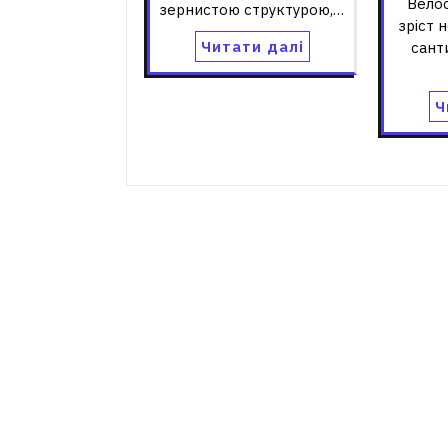
Вело
зернистою структурою,…
зріст 
Читати далі
сант
Ч