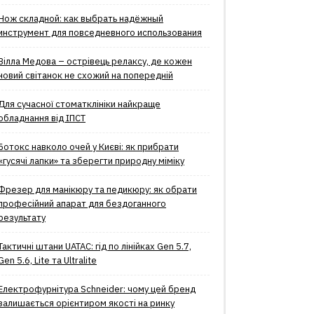
Нож складной: как выбрать надёжный
инструмент для повседневного использования
Вілла Медова – острівець релаксу, де кожен
новий світанок не схожий на попередній
Для сучасної стоматклініки найкраще
обладнання від ІПСТ
Ботокс навколо очей у Києві: як прибрати
«гусячі лапки» та зберегти природну міміку
Фрезер для манікюру та педикюру: як обрати
професійний апарат для бездоганного
результату
Тактичні штани UATAC: гід по лінійках Gen 5.7,
Gen 5.6, Lite та Ultralite
Електрофурнітура Schneider: чому цей бренд
залишається орієнтиром якості на ринку