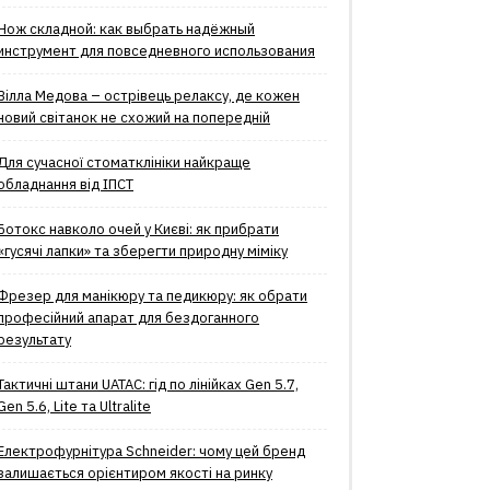
Нож складной: как выбрать надёжный
инструмент для повседневного использования
Вілла Медова – острівець релаксу, де кожен
новий світанок не схожий на попередній
Для сучасної стоматклініки найкраще
обладнання від ІПСТ
Ботокс навколо очей у Києві: як прибрати
«гусячі лапки» та зберегти природну міміку
Фрезер для манікюру та педикюру: як обрати
професійний апарат для бездоганного
результату
Тактичні штани UATAC: гід по лінійках Gen 5.7,
Gen 5.6, Lite та Ultralite
Електрофурнітура Schneider: чому цей бренд
залишається орієнтиром якості на ринку