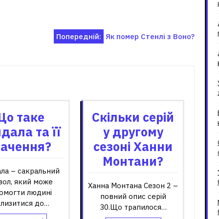
Попередній:
Як помер Стенлі з Воно?
зані записи
Що таке
Скільки серій
дала та її
у другому
начення?
сезоні Ханни
Монтани?
ла – сакральний
вол, який може
Ханна Монтана Сезон 2 –
омогти людині
повний опис серій
близитися до…
30.Що трапилося…