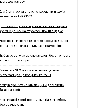
цього делікатесу
Для біоматеріалів не існує кордонів, якщо їх
перевозить ARK.CRYO
Доставка стройматериалов: как не потерять
время и деньги на строительной площадке
Українська мова у 7 класі без хаосу: як домашні
завдання допомагають писати грамотніше
Выбор розеток и выключателей: безопасность
и стиль в интерьере
Сутності в SEO допомагають пошуковим
системам краще розуміти контент
7 міфів про китайський чай, у які досі вірять
багато людей
Міжкімнатні двері: практичний гід для вибору
без розчарувань