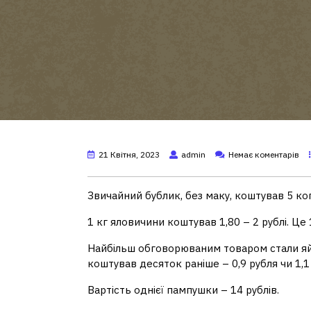
21 Квітня, 2023
admin
Немає коментарів
Звичайний бублик, без маку, коштував 5 коп
1 кг яловичини коштував 1,80 – 2 рублі. Це
Найбільш обговорюваним товаром стали яйц
коштував десяток раніше – 0,9 рубля чи 1,1
Вартість однієї пампушки – 14 рублів.