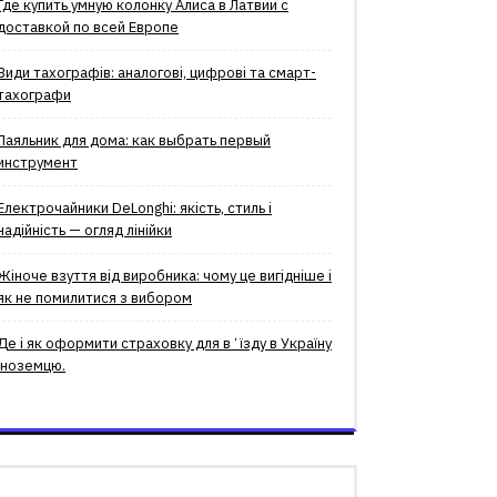
Где купить умную колонку Алиса в Латвии с
доставкой по всей Европе
Види тахографів: аналогові, цифрові та смарт-
тахографи
Паяльник для дома: как выбрать первый
инструмент
Електрочайники DeLonghi: якість, стиль і
надійність — огляд лінійки
Жіноче взуття від виробника: чому це вигідніше і
як не помилитися з вибором
Де і як оформити страховку для вʼїзду в Україну
іноземцю.