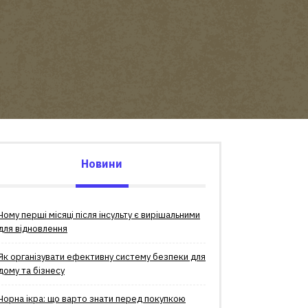
Новини
Чому перші місяці після інсульту є вирішальними
для відновлення
Як організувати ефективну систему безпеки для
дому та бізнесу
Чорна ікра: що варто знати перед покупкою