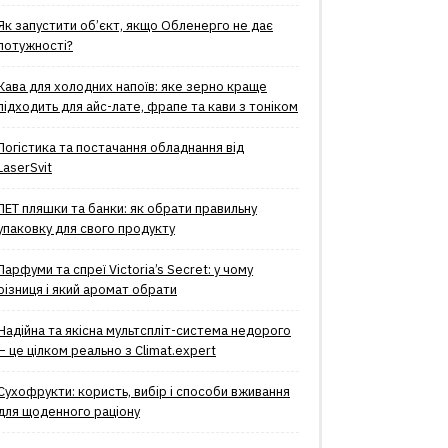
Як запустити об’єкт, якщо Обленерго не дає
потужності?
Кава для холодних напоїв: яке зерно краще
підходить для айс-лате, фрапе та кави з тоніком
Логістика та постачання обладнання від
LaserSvit
ПЕТ пляшки та банки: як обрати правильну
упаковку для свого продукту
Парфуми та спреї Victoria’s Secret: у чому
різниця і який аромат обрати
Надійна та якісна мультспліт-система недорого
– це цілком реально з Climat.еxpert
Сухофрукти: користь, вибір і способи вживання
для щоденного раціону