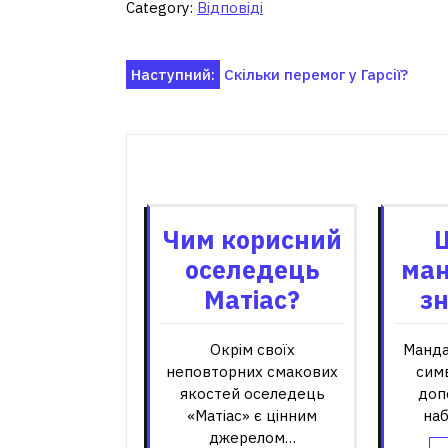
Category:
Відповіді
Навігація
Наступний:
Скільки перемог у Гарсії?
записів
Пов'я
Чим корисний
оселедець
ман
Матіас?
з
Окрім своїх
Манда
неповторних смакових
сим
якостей оселедець
доп
«Матіас» є цінним
на
джерелом…