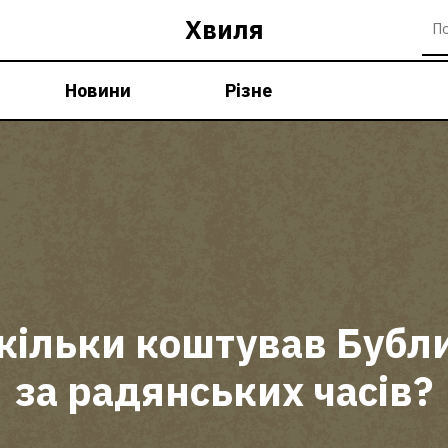
Хвиля
Новини
Різне
кільки коштував Бубл
за радянських часів?