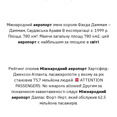
Який аеропорт вважається
найбільшим у світі?
Міжнародний
аеропорт
імені короля Фахда Даммам –
Даммам, Саудівська Аравія В експлуатації з: 1999 р.
Площа: 780 км². Маючи загальну площу 780 км2, цей
аеропорт
є найбільшим за площею в
світі
.
Як називається найбільш
завантажений аеропорт у світі?
Рейтинг очолив
Міжнародний аеропорт
Хартсфілд-
Джексон Атланта, пасажиропотік у якому за рік
становив 75,7 мільйона людей.
ATTENTION
PASSENGERS: No weapons allowed! Другим за
показником завантаженості слідує
Міжнародний
аеропорт
Даллас Форт-Уерт, який обслужив 62,5
мільйона пасажирів.
Який аеропорт Найбільший у