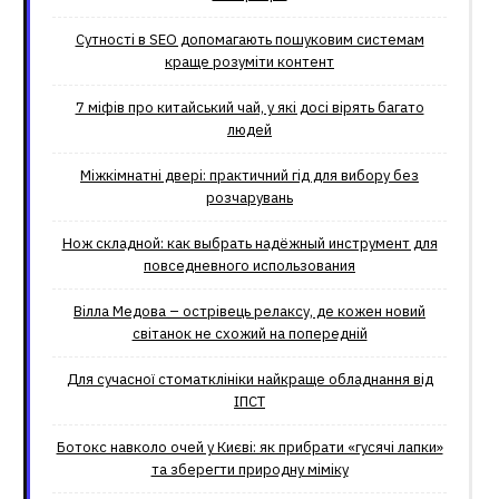
Сутності в SEO допомагають пошуковим системам
краще розуміти контент
7 міфів про китайський чай, у які досі вірять багато
людей
Міжкімнатні двері: практичний гід для вибору без
розчарувань
Нож складной: как выбрать надёжный инструмент для
повседневного использования
Вілла Медова – острівець релаксу, де кожен новий
світанок не схожий на попередній
Для сучасної стоматклініки найкраще обладнання від
ІПСТ
Ботокс навколо очей у Києві: як прибрати «гусячі лапки»
та зберегти природну міміку