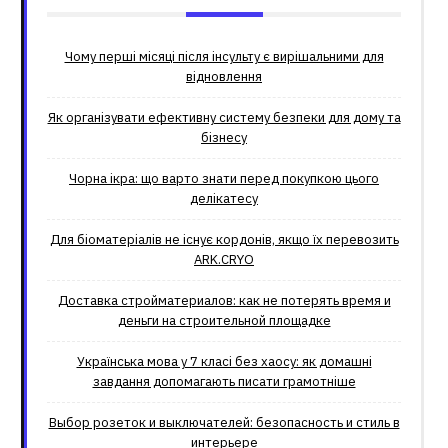
Чому перші місяці після інсульту є вирішальними для
відновлення
Як організувати ефективну систему безпеки для дому та
бізнесу
Чорна ікра: що варто знати перед покупкою цього
делікатесу
Для біоматеріалів не існує кордонів, якщо їх перевозить
ARK.CRYO
Доставка стройматериалов: как не потерять время и
деньги на строительной площадке
Українська мова у 7 класі без хаосу: як домашні
завдання допомагають писати грамотніше
Выбор розеток и выключателей: безопасность и стиль в
интерьере