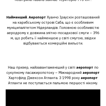
Де найменший аеропорт?
Найменший
.
Аеропорт
Хуанчо Іраускін розташований
на карибському острові Саба, що є особливим
муніципалітетом Нідерландів. Головною особливістю
аеродрому є довжина злітно-посадкової смуги – 396
м, що робить її найменшою у світі смугою, звідки
відбуваються комерційні вильоти.
Який аеропорт приймає
найбільше літаків?
Наш призер, найзавантаженіший у світі
аеропорт
по
сукупному пасажиропотоку – Міжнародний
аеропорт
Хартсфілд Джексон Атланта. З 1998 року
аеропорт
Атланти не поступається пальмою першості нікому.