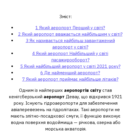
Який аеропорт Перший у світі?
Зміст:
1
Який аеропорт Перший у світі?
2
Який аеропорт вважається найбільшим у світі?
3
Як називається найбільш завантажений
аеропорт у світі?
4
Який аеропорт Найбільший у світі
пасажирооборот?
5
Який найбільший аеропорт у світі 2021 року?
6
Де найменший аеропорт?
7
Який аеропорт приймає найбільше літаків?
Одним із найперших
аеропортів світу
став
кенігсберзький
аеропорт
Девау, що відкрився 1921
року. Існують гідроаеропорти для забезпечення
авіаперевезень на гідролітаках. Такі аеропорти не
мають злітно-посадкової смуги, її функцію виконує
водна поверхня водоймища — річкова, озерна або
морська акваторія.