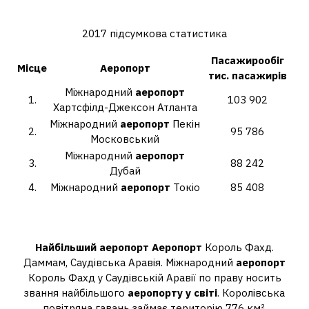
світі пасажирооборот?
2017 підсумкова статистика
Пасажирообіг
Місце
Аеропорт
тис. пасажирів
Міжнародний
аеропорт
1.
103 902
Хартсфілд-Джексон Атланта
Міжнародний
аеропорт
Пекін
2.
95 786
Московський
Міжнародний
аеропорт
3.
88 242
Дубай
4.
Міжнародний
аеропорт
Токіо
85 408
Який найбільший аеропорт у світі
2021 року?
Найбільший аеропорт
Аеропорт
Король Фахд.
Даммам, Саудівська Аравія. Міжнародний
аеропорт
Король Фахд у Саудівській Аравії по праву носить
звання найбільшого
аеропорту у світі
. Королівська
повітряна гавань займає територію 776 км².