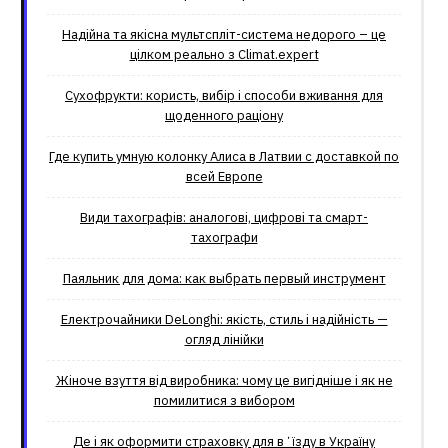
Надійна та якісна мультспліт-система недорого – це
цілком реально з Climat.еxpert
Сухофрукти: користь, вибір і способи вживання для
щоденного раціону
Где купить умную колонку Алиса в Латвии с доставкой по
всей Европе
Види тахографів: аналогові, цифрові та смарт-
тахографи
Паяльник для дома: как выбрать первый инструмент
Електрочайники DeLonghi: якість, стиль і надійність —
огляд лінійки
Жіноче взуття від виробника: чому це вигідніше і як не
помилитися з вибором
Де і як оформити страховку для вʼїзду в Україну