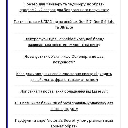
Фрезер для манікюру та педикюру: як обрати
професійний апарат для бездоганного результату
Тактичні штани UATAC: гід по лінійках Gen 5.7, Gen 5.6, Lite
та Ultralite
Електрофурнітура Schneider: чому цей бренд
залишається орієнтиром якості на ринку
Як запустити об’єкт, якщо Обленерго не дає
потужності?
Кава для холодних напоїв: яке зерно краще підходить
для айс-лате, фрапе та кави з тоніком
Логістика та постачання обладнання від LaserSvit
ПЕТ пляшки та банки: як обрати правильну упаковку для
свого продукту
Парфуми та спреї Victoria’s Secret: у чому різниця і який
аромат обрати