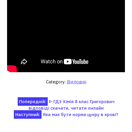
Category:
Відповіді
Навігація
Попередній:
ᐈ ГДЗ Хімія 8 клас Григорович
відповіді скачати, читати онлайн
записів
Наступний:
Яка має бути норма цукру в крові?