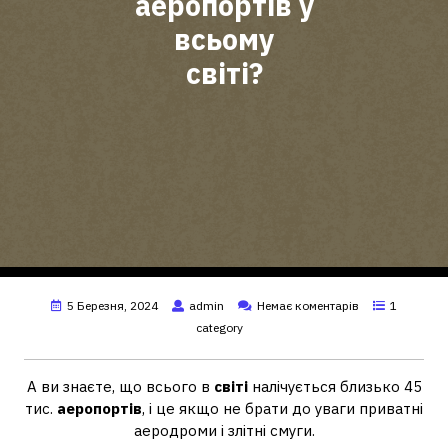
аеропортів у
всьому
світі?
5 Березня, 2024
admin
Немає коментарів
1
category
А ви знаєте, що всього в
світі
налічується близько 45
тис.
аеропортів
, і це якщо не брати до уваги приватні
аеродроми і злітні смуги.