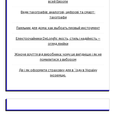
всей Европе
Види тахографів: аналогові, цифрові та смарт-
тахографи
Паяльник для дома: как выбрать первый инструмент
Електрочайники DeLonghi: якість, стиль і надійність —
огляд лінійки
Жіноче взуття від виробника: чому це вигідніше і як не
помилитися з вибором
Де і як оформити страховку для вʼїзду в Україну
іноземцю.