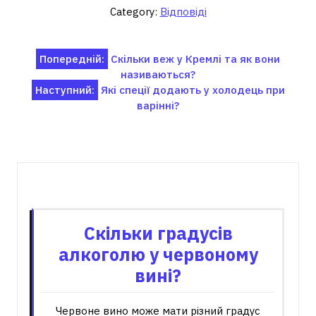
Category:
Відповіді
Навігація
Попередній:
Скільки веж у Кремлі та як вони
називаються?
записів
Наступний:
Які спеції додають у холодець при
варінні?
Пов'язані записи
Скільки градусів
алкоголю у червоному
вині?
Червоне вино може мати різний градус