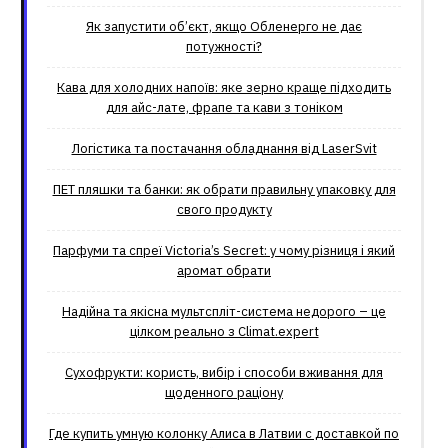
Як запустити об’єкт, якщо Обленерго не дає
потужності?
Кава для холодних напоїв: яке зерно краще підходить
для айс-лате, фрапе та кави з тоніком
Логістика та постачання обладнання від LaserSvit
ПЕТ пляшки та банки: як обрати правильну упаковку для
свого продукту
Парфуми та спреї Victoria’s Secret: у чому різниця і який
аромат обрати
Надійна та якісна мультспліт-система недорого – це
цілком реально з Climat.еxpert
Сухофрукти: користь, вибір і способи вживання для
щоденного раціону
Где купить умную колонку Алиса в Латвии с доставкой по