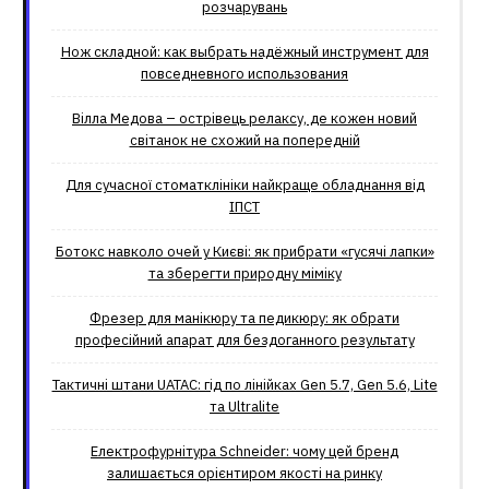
розчарувань
Нож складной: как выбрать надёжный инструмент для
повседневного использования
Вілла Медова – острівець релаксу, де кожен новий
світанок не схожий на попередній
Для сучасної стоматклініки найкраще обладнання від
ІПСТ
Ботокс навколо очей у Києві: як прибрати «гусячі лапки»
та зберегти природну міміку
Фрезер для манікюру та педикюру: як обрати
професійний апарат для бездоганного результату
Тактичні штани UATAC: гід по лінійках Gen 5.7, Gen 5.6, Lite
та Ultralite
Електрофурнітура Schneider: чому цей бренд
залишається орієнтиром якості на ринку