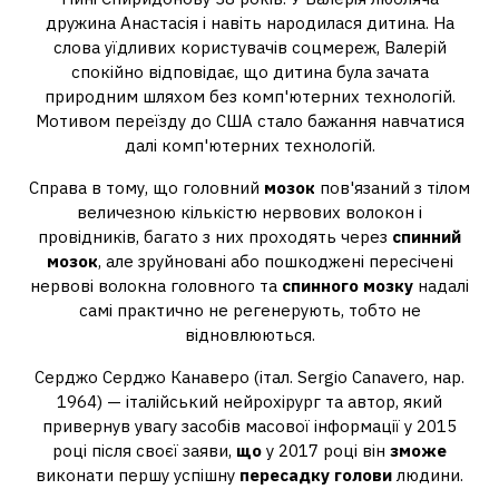
дружина Анастасія і навіть народилася дитина. На
слова уїдливих користувачів соцмереж, Валерій
спокійно відповідає, що дитина була зачата
природним шляхом без комп'ютерних технологій.
Мотивом переїзду до США стало бажання навчатися
далі комп'ютерних технологій.
Справа в тому, що головний
мозок
пов'язаний з тілом
величезною кількістю нервових волокон і
провідників, багато з них проходять через
спинний
мозок
, але зруйновані або пошкоджені пересічені
нервові волокна головного та
спинного мозку
надалі
самі практично не регенерують, тобто не
відновлюються.
Серджо Серджо Канаверо (італ. Sergio Canavero, нар.
1964) — італійський нейрохірург та автор, який
привернув увагу засобів масової інформації у 2015
році після своєї заяви,
що
у 2017 році він
зможе
виконати першу успішну
пересадку голови
людини.