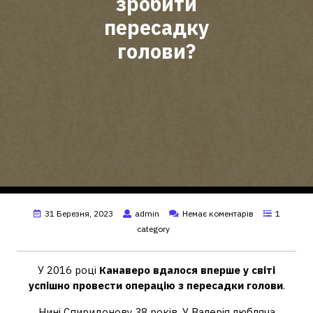
зробити
пересадку
голови?
31 Березня, 2023
admin
Немає коментарів
1
category
У 2016 році
Канаверо вдалося вперше у світі
успішно провести операцію з пересадки голови
.
Нині Спиридонову 38 років. У Валерія любляча