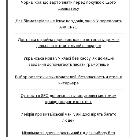
Чорна ікра: що варто знати перед покупкою цього
делікатесу
Для біоматеріалів не існує кордонів, якщо їх перевозить
ARK.CRYO
Доставка стройматериалов: как не потерять время и
деньги на строительной площадке
Українська мова у 7 класі без хаосу: як домашні
завдання допомагають писати грамотніше
Выбор розеток и выключателей: безопасность и стиль в
интерьере
Сутності в SEO допомагають пошуковим системам
краще розуміти контент
7 міфів про китайський чай, у які досі вірять багато
людей
Міжкімнатні двері: практичний гід для вибору без