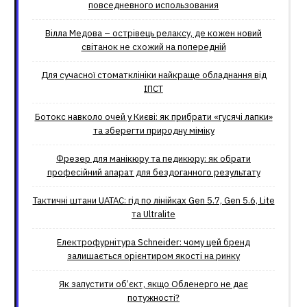
повседневного использования
Вілла Медова – острівець релаксу, де кожен новий
світанок не схожий на попередній
Для сучасної стоматклініки найкраще обладнання від
ІПСТ
Ботокс навколо очей у Києві: як прибрати «гусячі лапки»
та зберегти природну міміку
Фрезер для манікюру та педикюру: як обрати
професійний апарат для бездоганного результату
Тактичні штани UATAC: гід по лінійках Gen 5.7, Gen 5.6, Lite
та Ultralite
Електрофурнітура Schneider: чому цей бренд
залишається орієнтиром якості на ринку
Як запустити об’єкт, якщо Обленерго не дає
потужності?