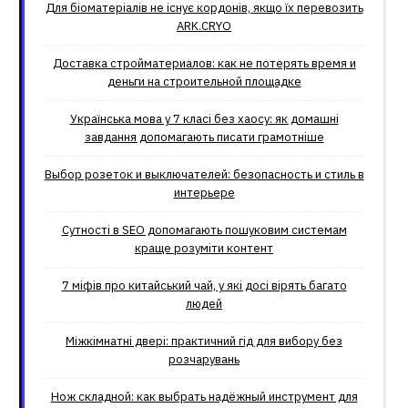
Для біоматеріалів не існує кордонів, якщо їх перевозить
ARK.CRYO
Доставка стройматериалов: как не потерять время и
деньги на строительной площадке
Українська мова у 7 класі без хаосу: як домашні
завдання допомагають писати грамотніше
Выбор розеток и выключателей: безопасность и стиль в
интерьере
Сутності в SEO допомагають пошуковим системам
краще розуміти контент
7 міфів про китайський чай, у які досі вірять багато
людей
Міжкімнатні двері: практичний гід для вибору без
розчарувань
Нож складной: как выбрать надёжный инструмент для