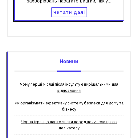
захворювань набагато вищий, ніж у…
Читати далі
Новини
Чому перші місяці після інсульту є вирішальними для
відновлення
Як організувати ефективну систему безпеки для дому та
бізнесу
Чорна ікра: що варто знати перед покупкою цього
делікатесу