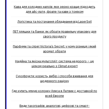
Кава для холодних напоїв: яке зерно краще підходить
для айс-лате, фрапе та кави з тоніком
Логістика та постачання обладнання від LaserSvit
ПЕТ пляшки та банки: як обрати правильну упаковку для
свого продукту
Парфуми та спреї Victoria’s Secret: у чому різниця і який
аромат обрати
Надійна та якісна мультспліт-система недорого – це
цілком реально з Climat.еxpert
Сухофрукти: користь, вибір і способи вживання для
щоденного раціону
Где купить умную колонку Алиса в Латвии с доставкой по
всей Европе
Види тахографів: аналогові, цифрові та смарт-