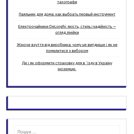
тахографи
Паяльник для дома: как выбрать первый инструмент
Електрочайники DeLonghi: якість, стиль і надійність —
огляд лінійки
Жіноче взуття від виробника: чому це вигідніше і як не
помилитися з вибором
Де і як оформити страховку для вʼїзду в Україну
іноземцю.