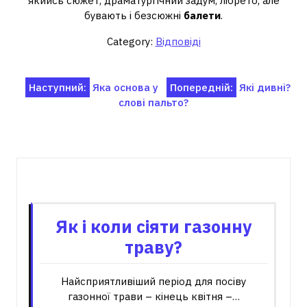
якийсь сюжет, драматургічний задум, лібрето, але
бувають і безсюжні
балети
.
Category:
Відповіді
Навігація
Наступний:
Яка основа у
Попередній:
Які дивні?
слові пальто?
записів
Пов'язані записи
Як і коли сіяти газонну
траву?
Найсприятливіший період для посіву
газонної трави – кінець квітня –…