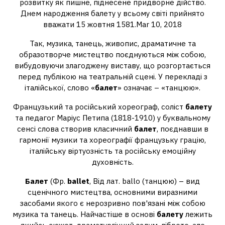
розвитку як пишне, піднесене придворне дійство.
Днем народження балету у всьому світі прийнято
вважати 15 жовтня 1581.Mar 10, 2018
Так, музика, танець, живопис, драматичне та
образотворче мистецтво поєднуються між собою,
вибудовуючи злагоджену виставу, що розгортається
перед публікою на театральній сцені. У перекладі з
італійської, слово «
балет
» означає – «танцюю».
Французький та російський хореограф, соліст
балету
та педагог Маріус Петипа (1818-1910) у буквальному
сенсі слова створив класичний
балет
, поєднавши в
гармонії музики та хореографії французьку грацію,
італійську віртуозність та російську емоційну
духовність.
Балет
(Фр.
ballet
, Від лат. ballo (танцюю) – вид
сценічного мистецтва, основними виразними
засобами якого є нерозривно пов'язані між собою
музика та танець. Найчастіше в основі
балету
лежить