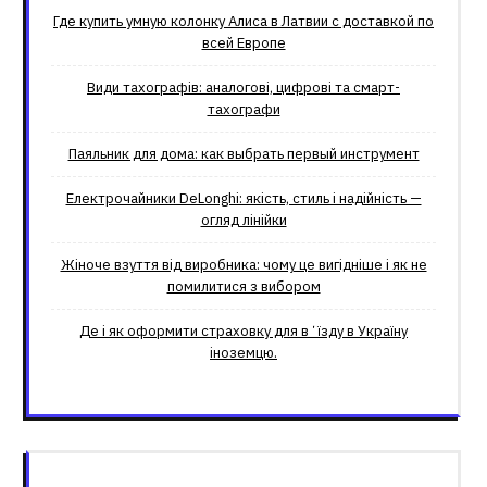
Где купить умную колонку Алиса в Латвии с доставкой по
всей Европе
Види тахографів: аналогові, цифрові та смарт-
тахографи
Паяльник для дома: как выбрать первый инструмент
Електрочайники DeLonghi: якість, стиль і надійність —
огляд лінійки
Жіноче взуття від виробника: чому це вигідніше і як не
помилитися з вибором
Де і як оформити страховку для вʼїзду в Україну
іноземцю.