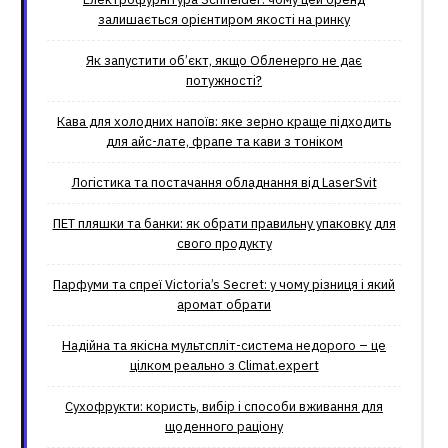
залишається орієнтиром якості на ринку
Як запустити об’єкт, якщо Обленерго не дає
потужності?
Кава для холодних напоїв: яке зерно краще підходить
для айс-лате, фрапе та кави з тоніком
Логістика та постачання обладнання від LaserSvit
ПЕТ пляшки та банки: як обрати правильну упаковку для
свого продукту
Парфуми та спреї Victoria’s Secret: у чому різниця і який
аромат обрати
Надійна та якісна мультспліт-система недорого – це
цілком реально з Climat.еxpert
Сухофрукти: користь, вибір і способи вживання для
щоденного раціону