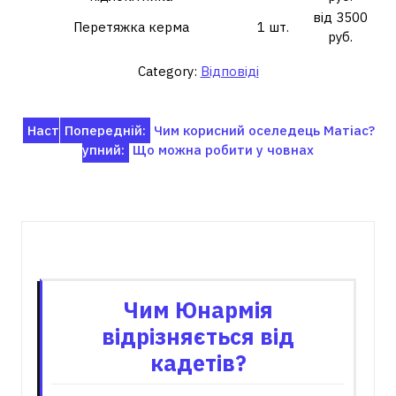
від 3500
Перетяжка керма
1 шт.
руб.
Category:
Відповіді
Навігація
Наст
Попередній:
Чим корисний оселедець Матіас?
упний:
Що можна робити у човнах
записів
Пов'язані записи
Чим Юнармія
відрізняється від
кадетів?