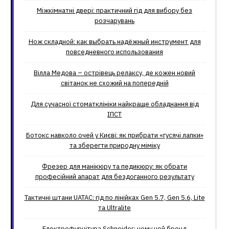
Міжкімнатні двері: практичний гід для вибору без
розчарувань
Нож складной: как выбрать надёжный инструмент для
повседневного использования
Вілла Медова – острівець релаксу, де кожен новий
світанок не схожий на попередній
Для сучасної стоматклініки найкраще обладнання від
ІПСТ
Ботокс навколо очей у Києві: як прибрати «гусячі лапки»
та зберегти природну міміку
Фрезер для манікюру та педикюру: як обрати
професійний апарат для бездоганного результату
Тактичні штани UATAC: гід по лінійках Gen 5.7, Gen 5.6, Lite
та Ultralite
Електрофурнітура Schneider: чому цей бренд