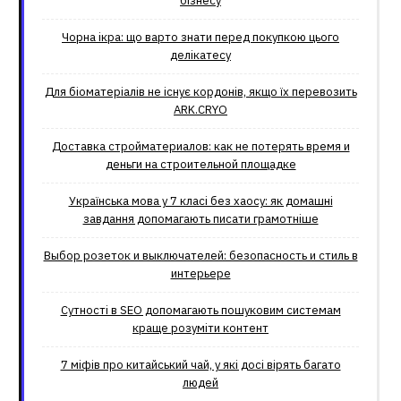
бізнесу
Чорна ікра: що варто знати перед покупкою цього
делікатесу
Для біоматеріалів не існує кордонів, якщо їх перевозить
ARK.CRYO
Доставка стройматериалов: как не потерять время и
деньги на строительной площадке
Українська мова у 7 класі без хаосу: як домашні
завдання допомагають писати грамотніше
Выбор розеток и выключателей: безопасность и стиль в
интерьере
Сутності в SEO допомагають пошуковим системам
краще розуміти контент
7 міфів про китайський чай, у які досі вірять багато
людей