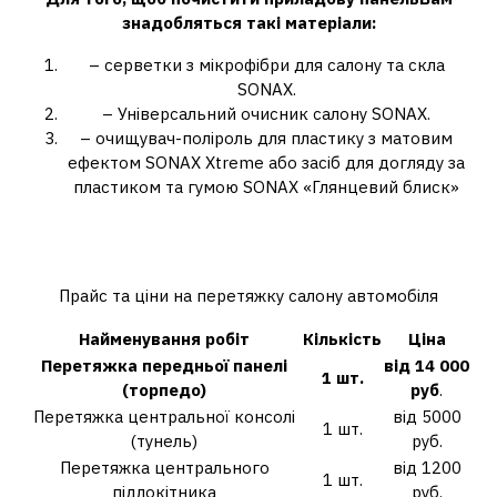
знадобляться такі матеріали:
– серветки з мікрофібри для салону та скла
SONAX.
– Універсальний очисник салону SONAX.
– очищувач-поліроль для пластику з матовим
ефектом SONAX Xtreme або засіб для догляду за
пластиком та гумою SONAX «Глянцевий блиск»
Скільки коштує перетяжка панелі
автомобіля?
Прайс та ціни на перетяжку салону автомобіля
Найменування робіт
Кількість
Ціна
Перетяжка передньої панелі
від 14 000
1 шт.
(торпедо)
руб
.
Перетяжка центральної консолі
від 5000
1 шт.
(тунель)
руб.
Перетяжка центрального
від 1200
1 шт.
підлокітника
руб.