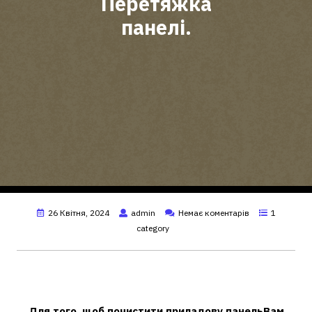
Перетяжка
панелі.
26 Квітня, 2024
admin
Немає коментарів
1
category
Чим краще натерти панель у
машині?
Для того, щоб почистити приладову
панель
Вам