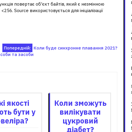
нкція повертає об'єкт байтів, який є незмінною
 <256. Source використовується для ініціалізації
Попередній:
Коли буде синхронне плавання 2021?
особи та засоби
зані записи
кі якості
Коли зможуть
ть бути у
вилікувати
веліра?
цукровий
діабет?