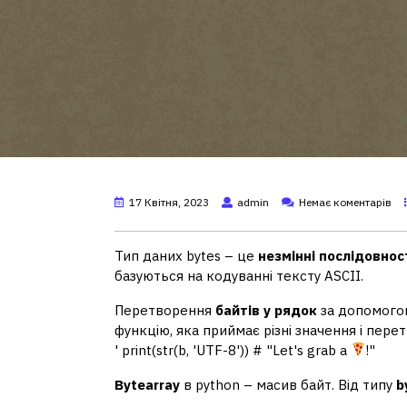
17 Квітня, 2023
admin
Немає коментарів
Тип даних bytes – це
незмінні послідовнос
базуються на кодуванні тексту ASCII.
Перетворення
байтів у рядок
за допомогою
функцію, яка приймає різні значення і пере
' print(str(b, 'UTF-8')) # "Let's grab a
!"
Bytearray
в python – масив байт. Від типу
b