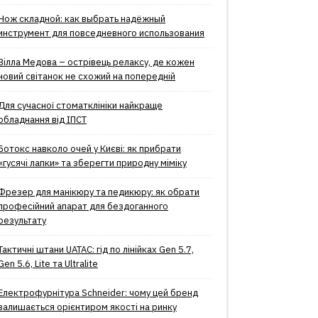
Нож складной: как выбрать надёжный
инструмент для повседневного использования
Вілла Медова – острівець релаксу, де кожен
новий світанок не схожий на попередній
Для сучасної стоматклініки найкраще
обладнання від ІПСТ
Ботокс навколо очей у Києві: як прибрати
«гусячі лапки» та зберегти природну міміку
Фрезер для манікюру та педикюру: як обрати
професійний апарат для бездоганного
результату
Тактичні штани UATAC: гід по лінійках Gen 5.7,
Gen 5.6, Lite та Ultralite
Електрофурнітура Schneider: чому цей бренд
залишається орієнтиром якості на ринку