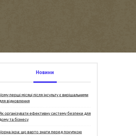
Новини
Чому перші місяці після інсульту є вирішальними
для відновлення
Як організувати ефективну систему безпеки для
дому та бізнесу
Чорна ікра: що варто знати перед покупкою