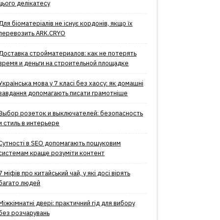
цього делікатесу
Для біоматеріалів не існує кордонів, якщо їх
перевозить ARK.CRYO
Доставка стройматериалов: как не потерять
время и деньги на строительной площадке
Українська мова у 7 класі без хаосу: як домашні
завдання допомагають писати грамотніше
Выбор розеток и выключателей: безопасность
и стиль в интерьере
Сутності в SEO допомагають пошуковим
системам краще розуміти контент
7 міфів про китайський чай, у які досі вірять
багато людей
Міжкімнатні двері: практичний гід для вибору
без розчарувань