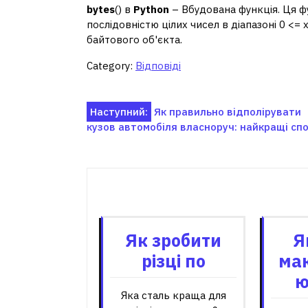
bytes
() в
Python
– Вбудована функція. Ця фу
послідовністю цілих чисел в діапазоні 0 <= x
байтового об'єкта.
Category:
Відповіді
Навігація
Наступний:
Як правильно відполірувати
кузов автомобіля власноруч: найкращі сп
записів
Пов'я
Як зробити
Я
різці по
маю
ю
Яка сталь краща для