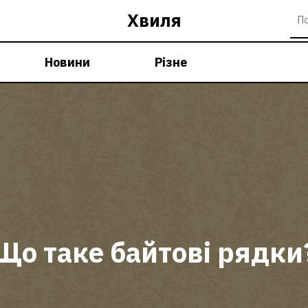
Хвиля
Новини
Різне
Що таке байтові рядки