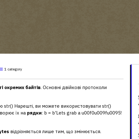
1 category
ті окремих байтів
. Основні двійкові протоколи
 str() Нарешті, ви можете використовувати str()
творює їх на
рядки
: b = b'Lets grab a u00f0u009fu0095!
ytes
відрізняється лише тим, що змінюється.