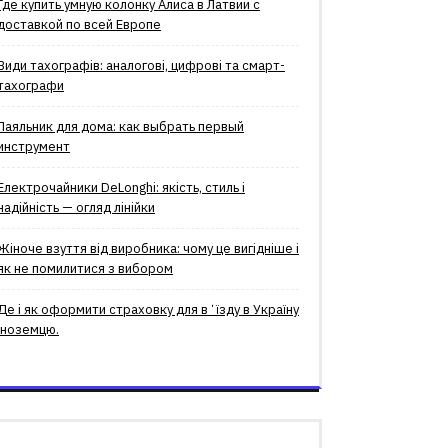
Где купить умную колонку Алиса в Латвии с
доставкой по всей Европе
Види тахографів: аналогові, цифрові та смарт-
тахографи
Паяльник для дома: как выбрать первый
инструмент
Електрочайники DeLonghi: якість, стиль і
надійність — огляд лінійки
Жіноче взуття від виробника: чому це вигідніше і
як не помилитися з вибором
Де і як оформити страховку для вʼїзду в Україну
іноземцю.