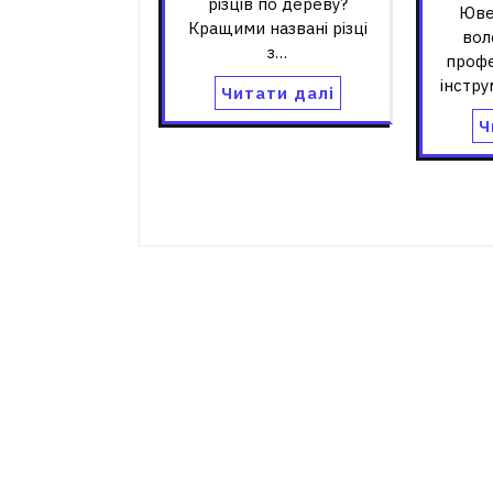
різців по дереву?
Юве
Кращими названі різці
вол
з…
профе
інстру
Читати далі
Ч