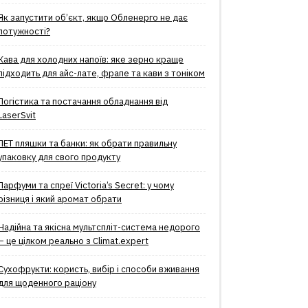
Як запустити об’єкт, якщо Обленерго не дає
потужності?
Кава для холодних напоїв: яке зерно краще
підходить для айс-лате, фрапе та кави з тоніком
Логістика та постачання обладнання від
LaserSvit
ПЕТ пляшки та банки: як обрати правильну
упаковку для свого продукту
Парфуми та спреї Victoria’s Secret: у чому
різниця і який аромат обрати
Надійна та якісна мультспліт-система недорого
– це цілком реально з Climat.еxpert
Сухофрукти: користь, вибір і способи вживання
для щоденного раціону