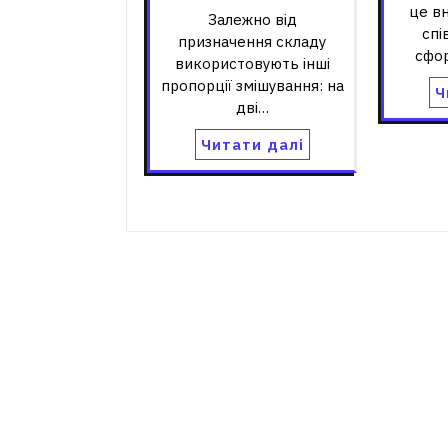
це вн
Залежно від
спі
призначення складу
сфо
використовують інші
пропорції змішування: на
Ч
дві…
Читати далі