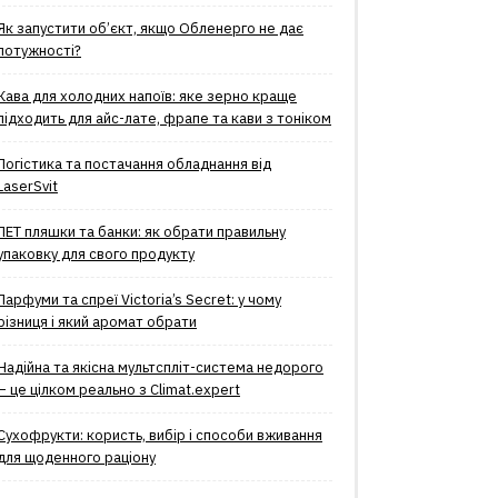
Як запустити об’єкт, якщо Обленерго не дає
потужності?
Кава для холодних напоїв: яке зерно краще
підходить для айс-лате, фрапе та кави з тоніком
Логістика та постачання обладнання від
LaserSvit
ПЕТ пляшки та банки: як обрати правильну
упаковку для свого продукту
Парфуми та спреї Victoria’s Secret: у чому
різниця і який аромат обрати
Надійна та якісна мультспліт-система недорого
– це цілком реально з Climat.еxpert
Сухофрукти: користь, вибір і способи вживання
для щоденного раціону