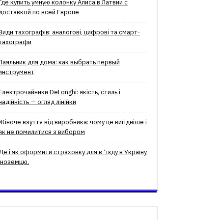
Где купить умную колонку Алиса в Латвии с
доставкой по всей Европе
Види тахографів: аналогові, цифрові та смарт-
тахографи
Паяльник для дома: как выбрать первый
инструмент
Електрочайники DeLonghi: якість, стиль і
надійність — огляд лінійки
Жіноче взуття від виробника: чому це вигідніше і
як не помилитися з вибором
Де і як оформити страховку для вʼїзду в Україну
іноземцю.