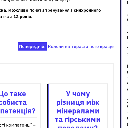
на, можливо
почати тренування з
синхронного
чатка з
12 років
.
Попередній:
Колони на терасі з чого краще
зані записи
Що таке
У чому
собиста
різниця між
петенція?
мінералами
та гірськими
ті компетенції –
породами?