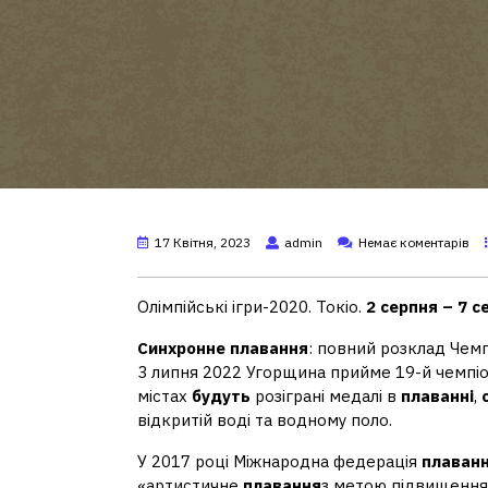
17 Квітня, 2023
admin
Немає коментарів
Олімпійські ігри-2020. Токіо.
2 серпня – 7 с
Синхронне плавання
: повний розклад Чемп
3 липня 2022 Угорщина прийме 19-й чемпіон
містах
будуть
розіграні медалі в
плаванні
,
відкритій воді та водному поло.
У 2017 році Міжнародна федерація
плаван
«артистичне
плавання
з метою підвищення 