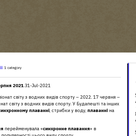
1 category
ерпня 2021
.31-Jul-2021
іонат світу з водних видів спорту – 2022. 17 червня –
ат світу з водних видів спорту. У Будапешті та інших
синхронному плаванні
, стрибки у воду,
плаванні
на
ня
перейменувала «
синхронне плавання
» в
популярності цього виду спорту.