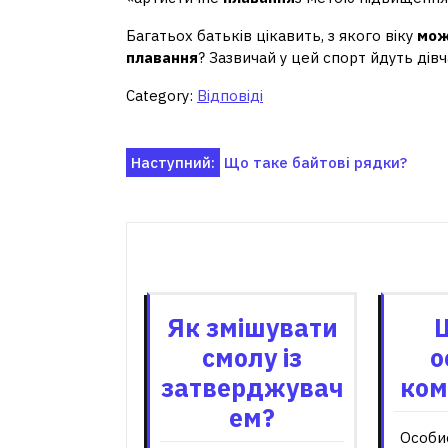
Багатьох батьків цікавить, з якого віку
мож
плавання
? Зазвичай у цей спорт йдуть дів
Category:
Відповіді
Навігація
Наступний:
Що таке байтові рядки?
записів
Пов'я
Як змішувати
смолу із
о
затверджувач
ком
ем?
Особис