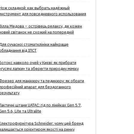
Нож складной: как выбрать надёжный
инструмент для повседневного использования
Вілла Медова – острівець релаксу, де кожен
новий світанок не схожий на попередній
Для сучасної стоматклініки найкраще
обладнання від ІПСТ
Ботокс навколо очей у Києві: як прибрати
«гусячі лапки» та зберегти природну міміку
Фрезер для манікюру та педикюру: як обрати
професійний апарат для бездоганного
результату
Тактичні штани UATAC: гід по лінійках Gen 5.7,
Gen 5.6, Lite та Ultralite
Електрофурнітура Schneider: чому цей бренд
залишається орієнтиром якості на ринку