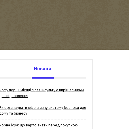
Новини
Чому перші місяці після інсульту є вирішальними
для відновлення
Як організувати ефективну систему безпеки для
дому та бізнесу
Чорна ікра: що варто знати перед покупкою