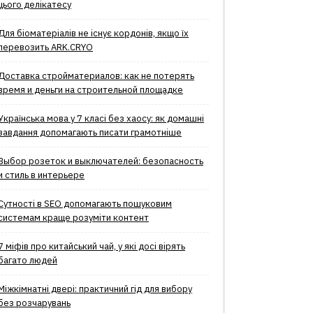
цього делікатесу
Для біоматеріалів не існує кордонів, якщо їх
перевозить ARK.CRYO
Доставка стройматериалов: как не потерять
время и деньги на строительной площадке
Українська мова у 7 класі без хаосу: як домашні
завдання допомагають писати грамотніше
Выбор розеток и выключателей: безопасность
и стиль в интерьере
Сутності в SEO допомагають пошуковим
системам краще розуміти контент
7 міфів про китайський чай, у які досі вірять
багато людей
Міжкімнатні двері: практичний гід для вибору
без розчарувань