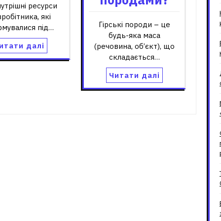
утрішні ресурси
вробітника, які
Гірські породи – це
рмувалися під…
будь-яка маса
итати далі
(речовина, об’єкт), що
складається…
Читати далі