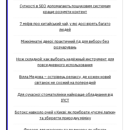
Сутності в SEO допомагають пошуковим системам
краще розуміти контент
7 міфів про китайський чай, у які досі вірять багато
людей
Міжкімнатні двері: практичний гід для вибору без
розчарувань
Нож складной: как выбрать надёжный инструмент для
повседневного использования
Вілла Медова – острівець релаксу, де кожен новий
світанок не схожий на попередній
Для сучасної стоматклініки найкраще обладнання від
ІПСТ
Ботокс навколо очей у Києві: як прибрати «гусячі лапки»
та зберегти природну міміку
Фрезер для манікюру та педикюру: як обрати