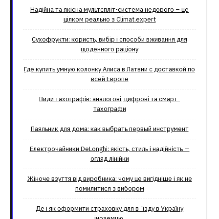
Надійна та якісна мультспліт-система недорого – це
цілком реально з Climat.еxpert
Сухофрукти: користь, вибір і способи вживання для
щоденного раціону
Где купить умную колонку Алиса в Латвии с доставкой по
всей Европе
Види тахографів: аналогові, цифрові та смарт-
тахографи
Паяльник для дома: как выбрать первый инструмент
Електрочайники DeLonghi: якість, стиль і надійність —
огляд лінійки
Жіноче взуття від виробника: чому це вигідніше і як не
помилитися з вибором
Де і як оформити страховку для вʼїзду в Україну
іноземцю.