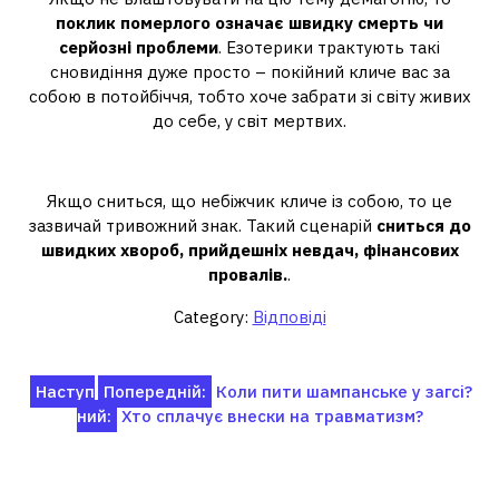
поклик померлого означає швидку смерть чи
серйозні проблеми
. Езотерики трактують такі
сновидіння дуже просто – покійний кличе вас за
собою в потойбіччя, тобто хоче забрати зі світу живих
до себе, у світ мертвих.
Коли небіжчик кличе за собою?
Якщо сниться, що небіжчик кличе із собою, то це
зазвичай тривожний знак. Такий сценарій
сниться до
швидких хвороб, прийдешніх невдач, фінансових
провалів.
.
Category:
Відповіді
Навігація
Наступ
Попередній:
Коли пити шампанське у загсі?
ний:
Хто сплачує внески на травматизм?
записів