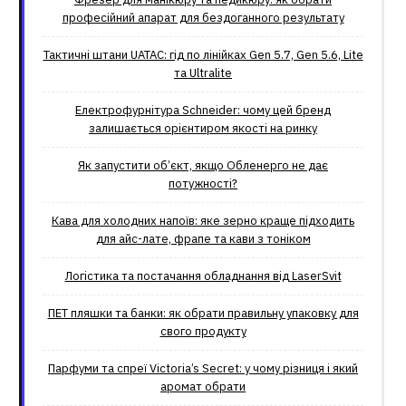
професійний апарат для бездоганного результату
Тактичні штани UATAC: гід по лінійках Gen 5.7, Gen 5.6, Lite
та Ultralite
Електрофурнітура Schneider: чому цей бренд
залишається орієнтиром якості на ринку
Як запустити об’єкт, якщо Обленерго не дає
потужності?
Кава для холодних напоїв: яке зерно краще підходить
для айс-лате, фрапе та кави з тоніком
Логістика та постачання обладнання від LaserSvit
ПЕТ пляшки та банки: як обрати правильну упаковку для
свого продукту
Парфуми та спреї Victoria’s Secret: у чому різниця і який
аромат обрати