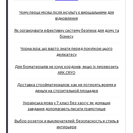
Чому перші місяці після інсульту є вирішальними для
відновлення
Як організувати ефективну систему безпеки для дому та
бізнесу
Чорна ікра: що варто знати перед покупкою цього
делікатесу
Для біоматеріалів не існує кордонів, якщо їх перевозить
ARK.CRYO
Доставка стройматериалов: как не потерять время и
деньги на строительной площадке
Українська мова у 7 класі без хаосу: як домашні
завдання допомагають писати грамотніше
Выбор розеток и выключателей: безопасность и стиль в
интерьере