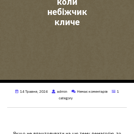
коли
небіжчик
кличе
14 Травня, 2024
admin
Немає коментарів
1
category
Що робити, якщо небіжчик кличе з
собою?
Якщо не влаштовувати на цю тему демагогію, то