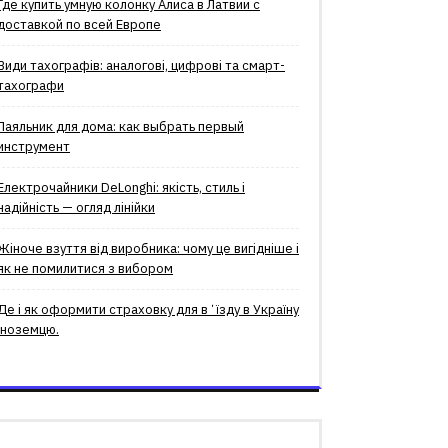
Где купить умную колонку Алиса в Латвии с
доставкой по всей Европе
Види тахографів: аналогові, цифрові та смарт-
тахографи
Паяльник для дома: как выбрать первый
инструмент
Електрочайники DeLonghi: якість, стиль і
надійність — огляд лінійки
Жіноче взуття від виробника: чому це вигідніше і
як не помилитися з вибором
Де і як оформити страховку для вʼїзду в Україну
іноземцю.