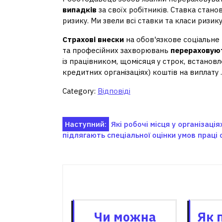
випадків
за своїх робітників. Ставка стано
ризику. Ми звели всі ставки та класи ризику
Страхові внески
на обов'язкове соціальне
та професійних захворювань
перераховую
із працівником, щомісяця у строк, встанов
кредитних організаціях) коштів на виплату
Category:
Відповіді
Навігація
Наступний:
Які робочі місця у організація
підлягають спеціальної оцінки умов праці 
записів
Пов'я
Чи можна
Як 