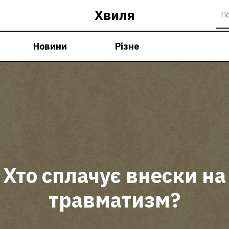
Хвиля
Новини
Різне
Хто сплачує внески на
травматизм?