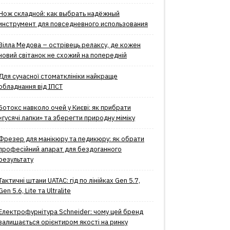
Нож складной: как выбрать надёжный
инструмент для повседневного использования
Вілла Медова – острівець релаксу, де кожен
новий світанок не схожий на попередній
Для сучасної стоматклініки найкраще
обладнання від ІПСТ
Ботокс навколо очей у Києві: як прибрати
«гусячі лапки» та зберегти природну міміку
Фрезер для манікюру та педикюру: як обрати
професійний апарат для бездоганного
результату
Тактичні штани UATAC: гід по лінійках Gen 5.7,
Gen 5.6, Lite та Ultralite
Електрофурнітура Schneider: чому цей бренд
залишається орієнтиром якості на ринку