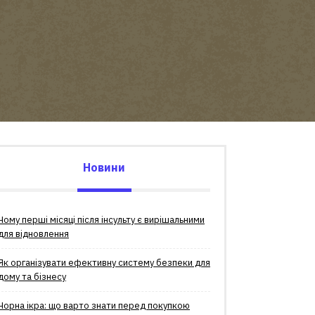
Новини
Чому перші місяці після інсульту є вирішальними
для відновлення
Як організувати ефективну систему безпеки для
дому та бізнесу
Чорна ікра: що варто знати перед покупкою