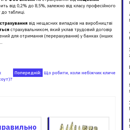
вить від 0,2% до 8,5%, залежно від класу професійного
 до таблиці.
страхування
від нещасних випадків на виробництві
ться
страхувальником, який уклав трудовий договір
лений для отримання (перерахування) у банках (інших
 …
х
Попередній:
Що робити, коли небіжчик кличе
соут)?
зані записи
правильно