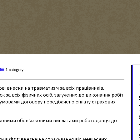
1 category
ві внески на травматизм за всіх працівників,
 за всіх фізичних осіб, залучених до виконання робіт
 умовами договору передбачено сплату страхових
ковими обов'язковими виплатами роботодавця до
ти в
ФСС внески
на страхування від
нещасних