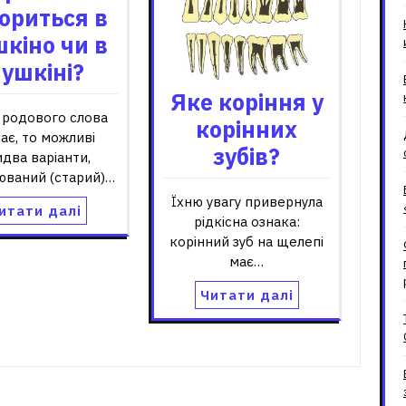
ориться в
кіно чи в
ушкіні?
Яке коріння у
родового слова
корінних
ає, то можливі
зубів?
два варіанти,
юваний (старий)…
Їхню увагу привернула
итати далі
рідкісна ознака:
корінний зуб на щелепі
має…
Читати далі