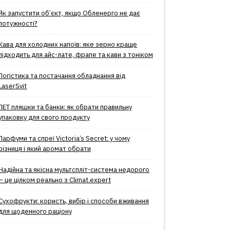
Як запустити об’єкт, якщо Обленерго не дає
потужності?
Кава для холодних напоїв: яке зерно краще
підходить для айс-лате, фрапе та кави з тоніком
Логістика та постачання обладнання від
LaserSvit
ПЕТ пляшки та банки: як обрати правильну
упаковку для свого продукту
Парфуми та спреї Victoria’s Secret: у чому
різниця і який аромат обрати
Надійна та якісна мультспліт-система недорого
– це цілком реально з Climat.еxpert
Сухофрукти: користь, вибір і способи вживання
для щоденного раціону