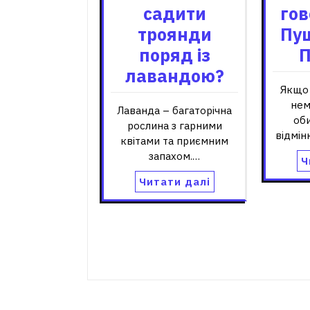
садити
гов
троянди
Пуш
поряд із
П
лавандою?
Якщо 
нем
Лаванда – багаторічна
оби
рослина з гарними
відмін
квітами та приємним
запахом.…
Ч
Читати далі