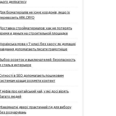
цього делікатесу
Для біоматеріалів не існує кордонів, якщо їх
перевозить ARK.CRYO
Доставка стройматериалов: как не потерять
время и деньги на строительной площадке
Українська мова у 7 класі без хаосу: як домашні
завдання допомагають писати грамотніше
Выбор розеток и выключателей: безопасность
и стиль в интерьере
Сутності в SEO допомагають пошуковим
системам краще розуміти контент
7 міфів про китайський чай, у які досі вірять
багато людей
Міжкімнатні двері: практичний гід для вибору
без розчарувань