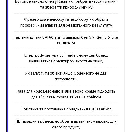
Ботокс навколо очей у Києві: як прибрати «гусячі лапки»
та зберегти природну міміку
Фрезер для манікюру та педикюру: як обрати
професійний апарат для бездоганного результату
Тактичні штани UATAC: гід по лінійках Gen 5.7, Gen 5.6, Lite
та Ultralite
Електрофурнітура Schneider: чому цей бренд
залишається орієнтиром якості на ринку
Як запустити об’єкт, якщо Обленерго не дає
потужності?
Кава для холодних напоїв: яке зерно краще підходить
для айс-лате, фрапе та кави з тоніком
Логістика та постачання обладнання від LaserSvit
ПЕТ пляшки та банки: як обрати правильну упаковку для
свого продукту