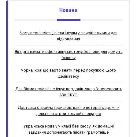
Новини
Чому перші місяці після інсульту є вирішальними для
відновлення
Як організувати ефективну систему безпеки для дому та
бізнесу
Чорна ікра: що варто знати перед покупкою цього
делікатесу
Для біоматеріалів не існує кордонів, якщо їх перевозить
ARK.CRYO
Доставка стройматериалов: как не потерять время и
деньги на строительной площадке
Українська мова у 7 класі без хаосу: як домашні
завдання допомагають писати грамотніше