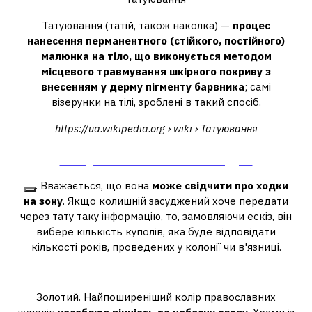
Татуювання (татій, також наколка) —
процес
нанесення перманентного (стійкого, постійного)
малюнка на тіло, що виконується методом
місцевого травмування шкірного покриву з
внесенням у дерму пігменту барвника
; самі
візерунки на тілі, зроблені в такий спосіб.
https://ua.wikipedia.org › wiki › Татуювання
Татуювання – Вікіпедія
. Вважається, що вона
може свідчити про ходки
на зону
. Якщо колишній засуджений хоче передати
через тату таку інформацію, то, замовляючи ескіз, він
вибере кількість куполів, яка буде відповідати
кількості років, проведених у колонії чи в'язниці.
Що таке золоті бані?
Золотий. Найпоширеніший колір православних