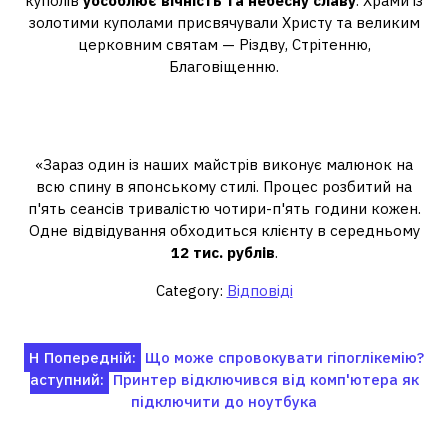
куполів
уособлює вічність та небесну славу
. Храми із
золотими куполами присвячували Христу та великим
церковним святам — Різдву, Стрітенню,
Благовіщенню.
Скільки коштує набити бані на всю
спину?
«Зараз один із наших майстрів виконує малюнок на
всю спину в японському стилі. Процес розбитий на
п'ять сеансів тривалістю чотири-п'ять години кожен.
Одне відвідування обходиться клієнту в середньому
12 тис.
рублів
.
Category:
Відповіді
Навігація
Н
Попередній:
Що може спровокувати гіпоглікемію?
аступний:
Принтер відключився від комп'ютера як
записів
підключити до ноутбука