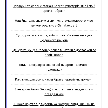
Парфуми та спреї Victoria’s Secret: у чому різниця і який
аромат обрати
Надійна та якісна мультспліт-система недорого – це
цілком реально з Climat.еxpert
Сухофрукти: користь, вибір і способи вживання для
щоденного раціону
Где купить умную колонку Алиса в Латвии с доставкой по
всей Европе
Види тахографів: аналогові, цифрові та смарт-
тахографи
Паяльник для дома: как выбрать первый инструмент
Електрочайники DeLonghi: якість, стиль і надійність —
огляд лінійки
Жіноче взуття від виробника: чому це вигідніше і як не