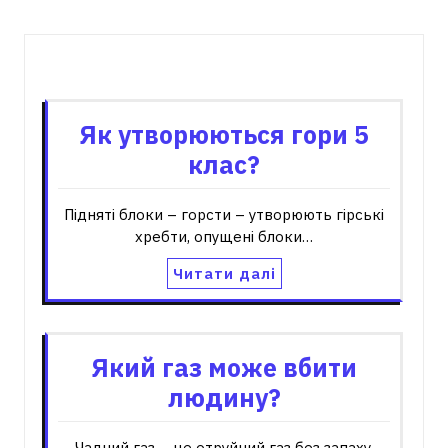
Пов'язані записи
Як утворюються гори 5
клас?
Підняті блоки – горсти – утворюють гірські
хребти, опущені блоки…
Читати далі
Який газ може вбити
людину?
Чадний газ – це отруйний газ без запаху,