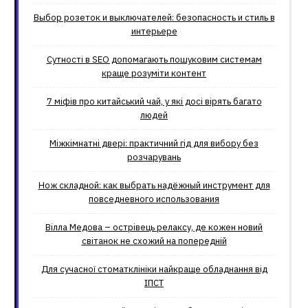
Выбор розеток и выключателей: безопасность и стиль в
интерьере
Сутності в SEO допомагають пошуковим системам
краще розуміти контент
7 міфів про китайський чай, у які досі вірять багато
людей
Міжкімнатні двері: практичний гід для вибору без
розчарувань
Нож складной: как выбрать надёжный инструмент для
повседневного использования
Вілла Медова – острівець релаксу, де кожен новий
світанок не схожий на попередній
Для сучасної стоматклініки найкраще обладнання від
ІПСТ