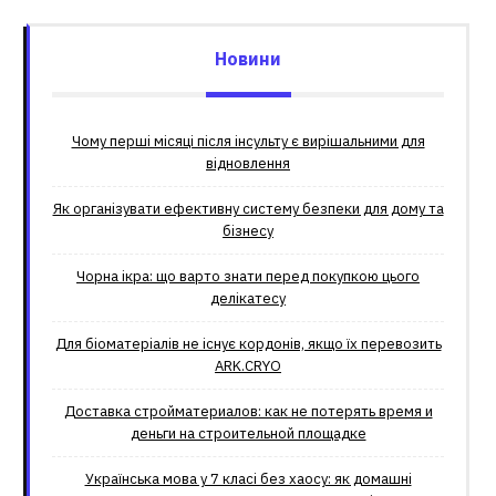
Новини
Чому перші місяці після інсульту є вирішальними для
відновлення
Як організувати ефективну систему безпеки для дому та
бізнесу
Чорна ікра: що варто знати перед покупкою цього
делікатесу
Для біоматеріалів не існує кордонів, якщо їх перевозить
ARK.CRYO
Доставка стройматериалов: как не потерять время и
деньги на строительной площадке
Українська мова у 7 класі без хаосу: як домашні