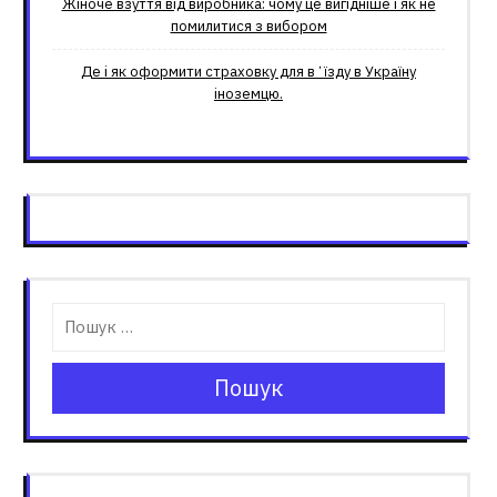
Жіноче взуття від виробника: чому це вигідніше і як не
помилитися з вибором
Де і як оформити страховку для вʼїзду в Україну
іноземцю.
Пошук