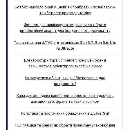
Ботокс навколо очей у Києві: як прибрати «гусячі лапки»
та зберегти природну міміку
Фрезер для манікюру та педикюру: як обрати
професійний апарат для бездоганного результату
Тактичні штани UATAC: гід по лінійках Gen 5.7, Gen 5.6, Lite
та Ultralite
Електрофурнітура Schneider: чому цей бренд
залишається орієнтиром якості на ринку
Як запустити об’єкт, якщо Обленерго не дає
потужності?
Кава для холодних напоїв: яке зерно краще підходить
для айс-лате, фрапе та кави з тоніком
Логістика та постачання обладнання від LaserSvit
ПЕТ пляшки та банки: як обрати правильну упаковку для