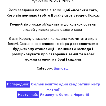
туркхами.26 окт. 2017 р.
Його завдання полягає в тому,
щоб «вселити Того,
Кого він поминає (тобто Бога) у своє серце»
. Похожі
Гучний зікр
може об'єднувати до кількох сотень
людей у ​​кілька рядів одного кола.
В аяті Корану описано, як людина має читати зікр в
Ісламі. Сказано, що
вчинення зікра дозволяється в
будь-якому становищі – поминати Господа і
розмірковувати про створення землі та небес
можна стоячи, на боці і сидячи
.
Category:
Відповіді
Навігація
Попередній:
Скільки коштує один квадратний метр
житла?
записів
Наступний:
Як живуть бомжі в Норвегії?