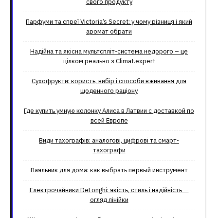
свого продукту
Парфуми та спреї Victoria’s Secret: у чому різниця і який
аромат обрати
Надійна та якісна мультспліт-система недорого – це
цілком реально з Climat.еxpert
Сухофрукти: користь, вибір і способи вживання для
щоденного раціону
Где купить умную колонку Алиса в Латвии с доставкой по
всей Европе
Види тахографів: аналогові, цифрові та смарт-
тахографи
Паяльник для дома: как выбрать первый инструмент
Електрочайники DeLonghi: якість, стиль і надійність —
огляд лінійки