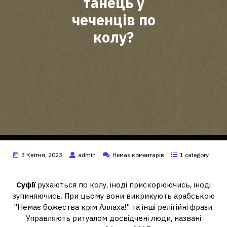
танець у
чеченців по
колу?
3 Квітня, 2023
admin
Немає коментарів
1 category
Суфії
рухаються по колу, іноді прискорюючись, іноді
зупиняючись. При цьому вони викрикують арабською
"Немає божества крім Аллаха!" та інші релігійні фрази.
Управляють ритуалом досвідчені люди, названі