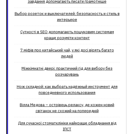
завдання допомагають писати грамотніше
Выбор розеток и выключателей: безопасность и стиль в
интерьере
Сутності в SEO допомагають пошуковим системам
краще розуміти контент
7 міфів про китайський чай, у які досі вірять багато
людей
Міжкімнатні двері: практичний гід для вибору без
розчарувань
Нож складной: как выбрать надёжный инструмент для
повседневного использования
Вілла Медова – острівець релаксу, де кожен новий
світанок не схожий на попередній
Для сучасної стоматклініки найкраще обладнання від
ІПСТ