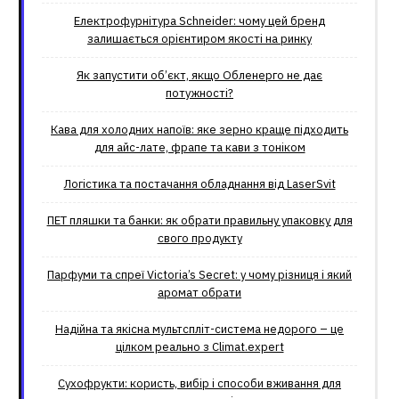
Електрофурнітура Schneider: чому цей бренд
залишається орієнтиром якості на ринку
Як запустити об’єкт, якщо Обленерго не дає
потужності?
Кава для холодних напоїв: яке зерно краще підходить
для айс-лате, фрапе та кави з тоніком
Логістика та постачання обладнання від LaserSvit
ПЕТ пляшки та банки: як обрати правильну упаковку для
свого продукту
Парфуми та спреї Victoria’s Secret: у чому різниця і який
аромат обрати
Надійна та якісна мультспліт-система недорого – це
цілком реально з Climat.еxpert
Сухофрукти: користь, вибір і способи вживання для