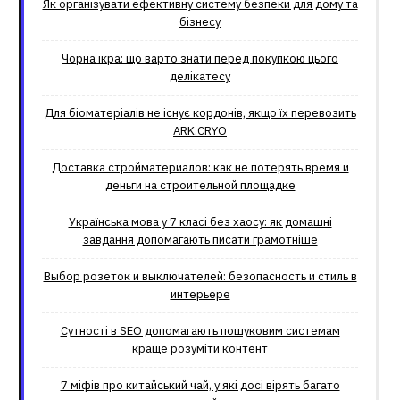
Як організувати ефективну систему безпеки для дому та
бізнесу
Чорна ікра: що варто знати перед покупкою цього
делікатесу
Для біоматеріалів не існує кордонів, якщо їх перевозить
ARK.CRYO
Доставка стройматериалов: как не потерять время и
деньги на строительной площадке
Українська мова у 7 класі без хаосу: як домашні
завдання допомагають писати грамотніше
Выбор розеток и выключателей: безопасность и стиль в
интерьере
Сутності в SEO допомагають пошуковим системам
краще розуміти контент
7 міфів про китайський чай, у які досі вірять багато