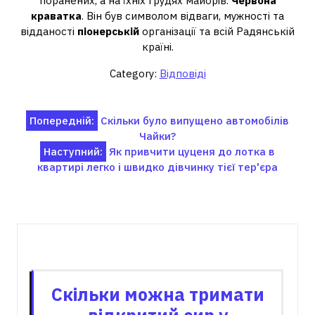
поранених, а на їхніх грудях майорів.
Червона
краватка
. Він був символом відваги, мужності та
відданості
піонерській
організації та всій Радянській
країні.
Category:
Відповіді
Навігація
Попередній:
Скільки було випущено автомобілів
Чайки?
записів
Наступний:
Як привчити цуценя до лотка в
квартирі легко і швидко дівчинку тієї тер'єра
Пов'язані записи
Скільки можна тримати