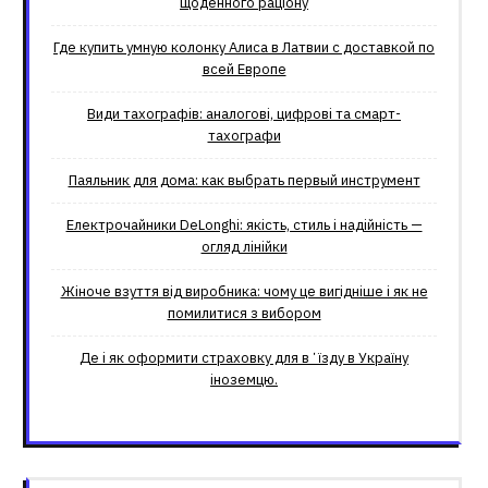
щоденного раціону
Где купить умную колонку Алиса в Латвии с доставкой по
всей Европе
Види тахографів: аналогові, цифрові та смарт-
тахографи
Паяльник для дома: как выбрать первый инструмент
Електрочайники DeLonghi: якість, стиль і надійність —
огляд лінійки
Жіноче взуття від виробника: чому це вигідніше і як не
помилитися з вибором
Де і як оформити страховку для вʼїзду в Україну
іноземцю.