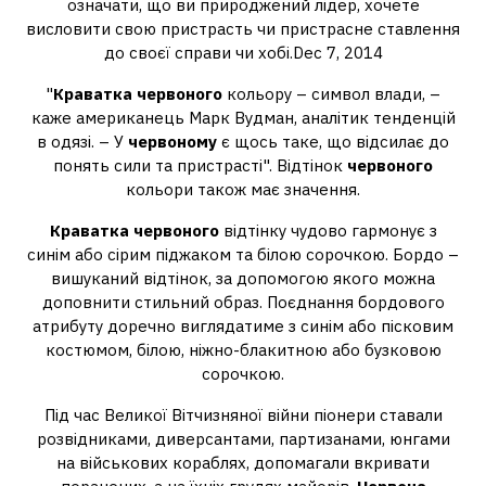
означати, що ви природжений лідер, хочете
висловити свою пристрасть чи пристрасне ставлення
до своєї справи чи хобі.Dec 7, 2014
"
Краватка червоного
кольору – символ влади, –
каже американець Марк Вудман, аналітик тенденцій
в одязі. – У
червоному
є щось таке, що відсилає до
понять сили та пристрасті". Відтінок
червоного
кольори також має значення.
Краватка червоного
відтінку чудово гармонує з
синім або сірим піджаком та білою сорочкою. Бордо –
вишуканий відтінок, за допомогою якого можна
доповнити стильний образ. Поєднання бордового
атрибуту доречно виглядатиме з синім або пісковим
костюмом, білою, ніжно-блакитною або бузковою
сорочкою.
Під час Великої Вітчизняної війни піонери ставали
розвідниками, диверсантами, партизанами, юнгами
на військових кораблях, допомагали вкривати