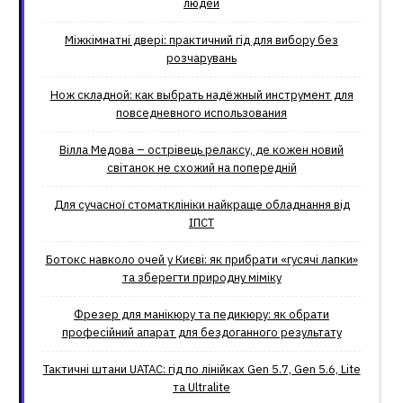
людей
Міжкімнатні двері: практичний гід для вибору без
розчарувань
Нож складной: как выбрать надёжный инструмент для
повседневного использования
Вілла Медова – острівець релаксу, де кожен новий
світанок не схожий на попередній
Для сучасної стоматклініки найкраще обладнання від
ІПСТ
Ботокс навколо очей у Києві: як прибрати «гусячі лапки»
та зберегти природну міміку
Фрезер для манікюру та педикюру: як обрати
професійний апарат для бездоганного результату
Тактичні штани UATAC: гід по лінійках Gen 5.7, Gen 5.6, Lite
та Ultralite