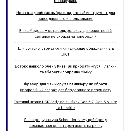
розчарувань
Нож складной: как выбрать надёжный инструмент для
повседневного использования
Вілла Медова – острівець релаксу, де кожен новий
світанок не схожий на попередній
Для сучасної стоматклініки найкраще обладнання від
ІПСТ
Ботокс навколо очей у Києві: як прибрати «гусячі лапки»
та зберегти природну міміку
Фрезер для манікюру та педикюру: як обрати
професійний апарат для бездоганного результату
Тактичні штани UATAC: гід по лінійках Gen 5.7, Gen 5.6, Lite
та Ultralite
Електрофурнітура Schneider: чому цей бренд
залишається орієнтиром якості на ринку