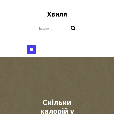
Перейти
до
Хвиля
вмісту
Кнопка
Відкрити
Скільки
калорій у