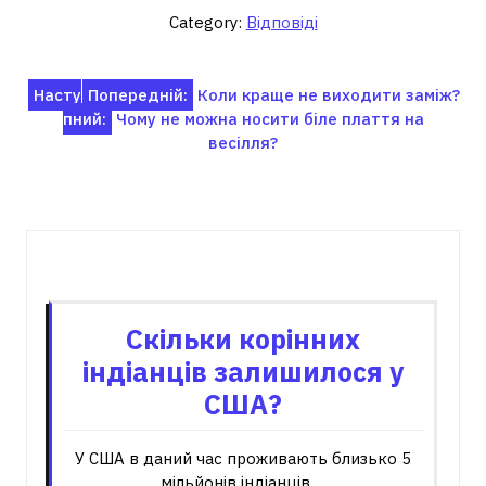
Category:
Відповіді
Навігація
Насту
Попередній:
Коли краще не виходити заміж?
пний:
Чому не можна носити біле плаття на
записів
весілля?
Пов'язані записи
Скільки корінних
індіанців залишилося у
США?
У США в даний час проживають близько 5
мільйонів індіанців,…