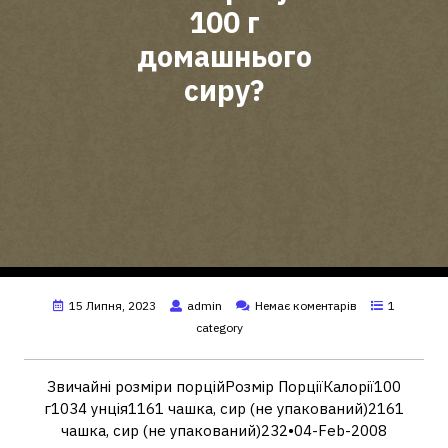
100 г
домашнього
сиру?
15 Липня, 2023
admin
Немає коментарів
1
category
Звичайні розміри порційРозмір ПорціїКалорії100
г1034 унція1161 чашка, сир (не упакований)2161
чашка, сир (не упакований)232•04-Feb-2008