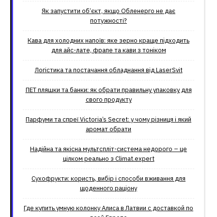
Як запустити об’єкт, якщо Обленерго не дає
потужності?
Кава для холодних напоїв: яке зерно краще підходить
для айс-лате, фрапе та кави з тоніком
Логістика та постачання обладнання від LaserSvit
ПЕТ пляшки та банки: як обрати правильну упаковку для
свого продукту
Парфуми та спреї Victoria’s Secret: у чому різниця і який
аромат обрати
Надійна та якісна мультспліт-система недорого – це
цілком реально з Climat.еxpert
Сухофрукти: користь, вибір і способи вживання для
щоденного раціону
Где купить умную колонку Алиса в Латвии с доставкой по