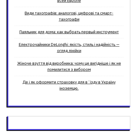
всей Европе
Види тахографів: аналогові, цифрові та смарт-
тахографи
Паяльник для дома: как выбрать первый инструмент
Електрочайники DeLonghi: якість, стиль і надійність —
огляд лінійки
Жіноче взуття від виробника: чому це вигідніше і як не
помилитися з вибором
Де і як оформити страховку для вʼїзду в Україну
іноземцю.