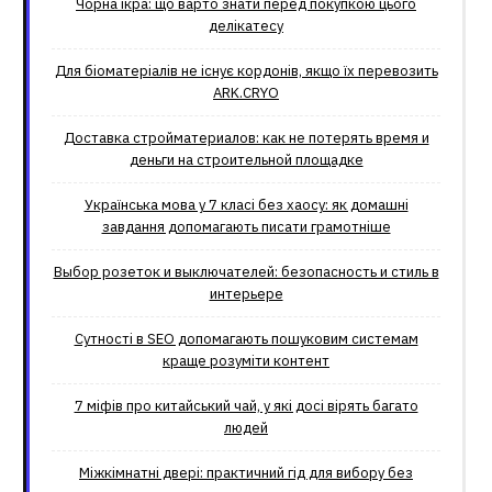
Чорна ікра: що варто знати перед покупкою цього
делікатесу
Для біоматеріалів не існує кордонів, якщо їх перевозить
ARK.CRYO
Доставка стройматериалов: как не потерять время и
деньги на строительной площадке
Українська мова у 7 класі без хаосу: як домашні
завдання допомагають писати грамотніше
Выбор розеток и выключателей: безопасность и стиль в
интерьере
Сутності в SEO допомагають пошуковим системам
краще розуміти контент
7 міфів про китайський чай, у які досі вірять багато
людей
Міжкімнатні двері: практичний гід для вибору без