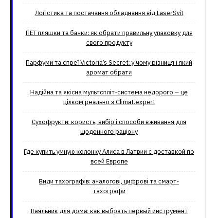
Логістика та постачання обладнання від LaserSvit
ПЕТ пляшки та банки: як обрати правильну упаковку для
свого продукту
Парфуми та спреї Victoria’s Secret: у чому різниця і який
аромат обрати
Надійна та якісна мультспліт-система недорого – це
цілком реально з Climat.еxpert
Сухофрукти: користь, вибір і способи вживання для
щоденного раціону
Где купить умную колонку Алиса в Латвии с доставкой по
всей Европе
Види тахографів: аналогові, цифрові та смарт-
тахографи
Паяльник для дома: как выбрать первый инструмент