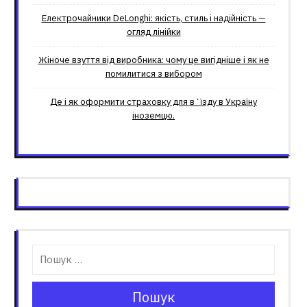
Електрочайники DeLonghi: якість, стиль і надійність —
огляд лінійки
Жіноче взуття від виробника: чому це вигідніше і як не
помилитися з вибором
Де і як оформити страховку для вʼїзду в Україну
іноземцю.
Пошук