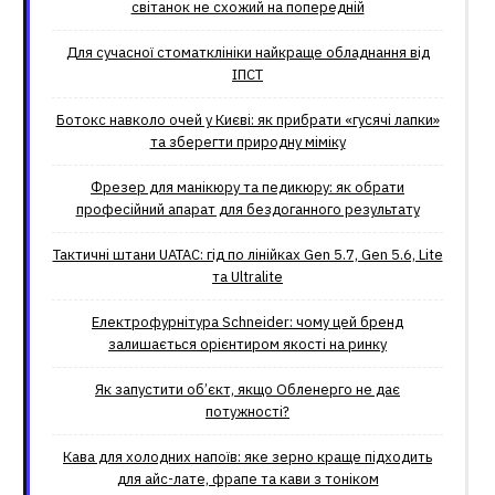
світанок не схожий на попередній
Для сучасної стоматклініки найкраще обладнання від
ІПСТ
Ботокс навколо очей у Києві: як прибрати «гусячі лапки»
та зберегти природну міміку
Фрезер для манікюру та педикюру: як обрати
професійний апарат для бездоганного результату
Тактичні штани UATAC: гід по лінійках Gen 5.7, Gen 5.6, Lite
та Ultralite
Електрофурнітура Schneider: чому цей бренд
залишається орієнтиром якості на ринку
Як запустити об’єкт, якщо Обленерго не дає
потужності?
Кава для холодних напоїв: яке зерно краще підходить
для айс-лате, фрапе та кави з тоніком