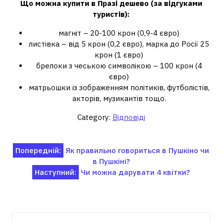
Що можна
купити в Празі
дешево (за відгуками
туристів):
магніт – 20-100 крон (0,9-4 євро)
листівка – від 5 крон (0,2 євро), марка до Росії 25
крон (1 євро)
брелоки з чеською символікою – 100 крон (4
євро)
матрьошки із зображенням політиків, футболістів,
акторів, музикантів тощо.
Category:
Відповіді
Навігація
Попередній:
Як правильно говориться в Пушкіно чи
в Пушкіні?
записів
Наступний:
Чи можна дарувати 4 квітки?