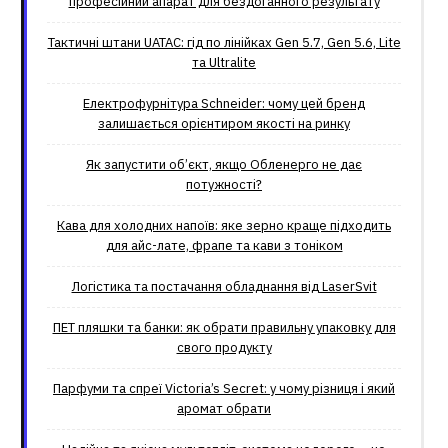
професійний апарат для бездоганного результату
Тактичні штани UATAC: гід по лінійках Gen 5.7, Gen 5.6, Lite
та Ultralite
Електрофурнітура Schneider: чому цей бренд
залишається орієнтиром якості на ринку
Як запустити об’єкт, якщо Обленерго не дає
потужності?
Кава для холодних напоїв: яке зерно краще підходить
для айс-лате, фрапе та кави з тоніком
Логістика та постачання обладнання від LaserSvit
ПЕТ пляшки та банки: як обрати правильну упаковку для
свого продукту
Парфуми та спреї Victoria’s Secret: у чому різниця і який
аромат обрати