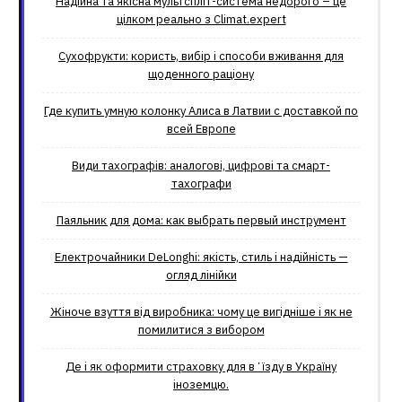
Надійна та якісна мультспліт-система недорого – це
цілком реально з Climat.еxpert
Сухофрукти: користь, вибір і способи вживання для
щоденного раціону
Где купить умную колонку Алиса в Латвии с доставкой по
всей Европе
Види тахографів: аналогові, цифрові та смарт-
тахографи
Паяльник для дома: как выбрать первый инструмент
Електрочайники DeLonghi: якість, стиль і надійність —
огляд лінійки
Жіноче взуття від виробника: чому це вигідніше і як не
помилитися з вибором
Де і як оформити страховку для вʼїзду в Україну
іноземцю.