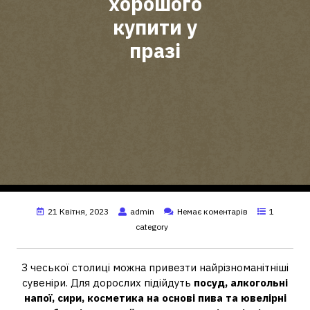
хорошого
купити у
празі
21 Квітня, 2023
admin
Немає коментарів
1
category
З чеської столиці можна привезти найрізноманітніші
сувеніри. Для дорослих підійдуть
посуд, алкогольні
напої, сири, косметика на основі пива та ювелірні