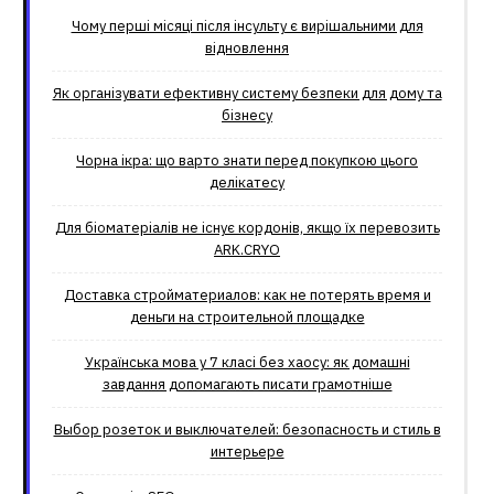
Чому перші місяці після інсульту є вирішальними для
відновлення
Як організувати ефективну систему безпеки для дому та
бізнесу
Чорна ікра: що варто знати перед покупкою цього
делікатесу
Для біоматеріалів не існує кордонів, якщо їх перевозить
ARK.CRYO
Доставка стройматериалов: как не потерять время и
деньги на строительной площадке
Українська мова у 7 класі без хаосу: як домашні
завдання допомагають писати грамотніше
Выбор розеток и выключателей: безопасность и стиль в
интерьере