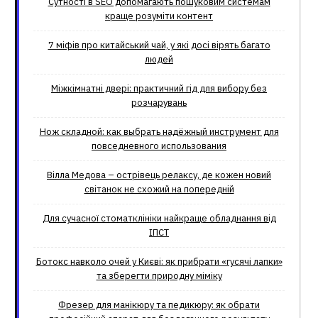
Сутності в SEO допомагають пошуковим системам
краще розуміти контент
7 міфів про китайський чай, у які досі вірять багато
людей
Міжкімнатні двері: практичний гід для вибору без
розчарувань
Нож складной: как выбрать надёжный инструмент для
повседневного использования
Вілла Медова – острівець релаксу, де кожен новий
світанок не схожий на попередній
Для сучасної стоматклініки найкраще обладнання від
ІПСТ
Ботокс навколо очей у Києві: як прибрати «гусячі лапки»
та зберегти природну міміку
Фрезер для манікюру та педикюру: як обрати