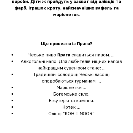
вироби.
Діти ж прийдуть у захват від олівців та
фарб, іграшок кроту, найсмачніших вафель та
маріонеток
.
Що потрібно обов'язково купити у
Празі?
Що
привезти із Праги
?
Чеське пиво
Прага
славиться пивом. …
Алкогольні напої Для любителів міцних напоїв
найкращим сувеніром стане: …
Традиційні солодощі Чеські ласощі
сподобаються гурманам. …
Маріонетки …
Богемське скло.
Біжутерія та каміння.
Кртек …
Олівці "KOH-I-NOOR"
Що вигідно купувати у Празі?