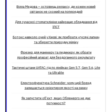
Вілла Медова – острівець релаксу, де кожен новий
світанок не схожий на попередній
Для сучасної стоматклініки найкраще обладнання від
ІПСТ
Ботокс навколо очей у Києві: як прибрати «гусячі лапки»
та зберегти природну міміку
Фрезер для манікюру та педикюру: як обрати
професійний апарат для бездоганного результату
Тактичні штани UATAC: гід по лінійках Gen 5.7, Gen 5.6, Lite
та Ultralite
Електрофурнітура Schneider: чому цей бренд
залишається орієнтиром якості на ринку
Як запустити об’єкт, якщо Обленерго не дає
потужності?