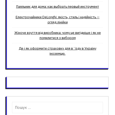
Паяльник для дома: как выбрать первый инструмент
Електрочайники DeLonghi: якість, стиль і надійність —
огляд лінійки
Жіноче взуття від виробника: чому це вигідніше і як не
помилитися з вибором
Де і як оформити страховку для вʼїзду в Україну
іноземцю.