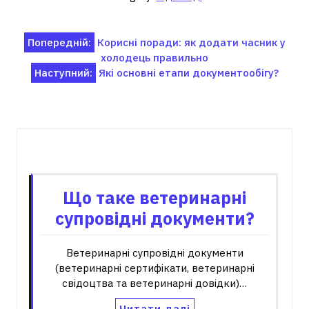
Навігація
Попередній:
Корисні поради: як додати часник у
холодець правильно
записів
Наступний:
Які основні етапи документообігу?
Пов'язані записи
Що таке ветеринарні
супровідні документи?
Ветеринарні супровідні документи
(ветеринарні сертифікати, ветеринарні
свідоцтва та ветеринарні довідки)…
Читати далі