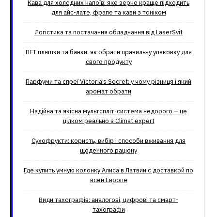
Кава для холодних напоїв: яке зерно краще підходить
для айс-лате, фрапе та кави з тоніком
Логістика та постачання обладнання від LaserSvit
ПЕТ пляшки та банки: як обрати правильну упаковку для
свого продукту
Парфуми та спреї Victoria’s Secret: у чому різниця і який
аромат обрати
Надійна та якісна мультспліт-система недорого – це
цілком реально з Climat.еxpert
Сухофрукти: користь, вибір і способи вживання для
щоденного раціону
Где купить умную колонку Алиса в Латвии с доставкой по
всей Европе
Види тахографів: аналогові, цифрові та смарт-
тахографи