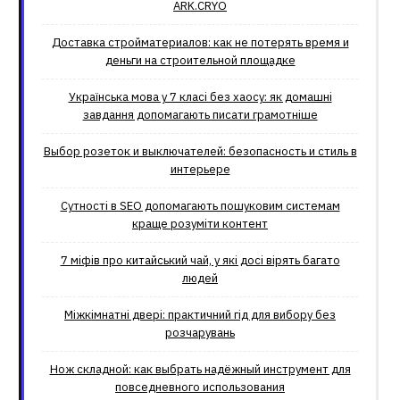
ARK.CRYO
Доставка стройматериалов: как не потерять время и
деньги на строительной площадке
Українська мова у 7 класі без хаосу: як домашні
завдання допомагають писати грамотніше
Выбор розеток и выключателей: безопасность и стиль в
интерьере
Сутності в SEO допомагають пошуковим системам
краще розуміти контент
7 міфів про китайський чай, у які досі вірять багато
людей
Міжкімнатні двері: практичний гід для вибору без
розчарувань
Нож складной: как выбрать надёжный инструмент для
повседневного использования