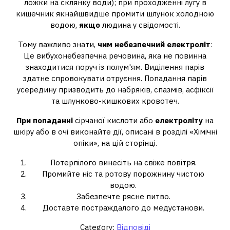
ложки на склянку води); при проходженні лугу в
кишечник якнайшвидше промити шлунок холодною
водою,
якщо
людина у свідомості.
Тому важливо знати,
чим небезпечний електроліт
:
Це вибухонебезпечна речовина, яка не повинна
знаходитися поруч із полум'ям. Виділення парів
здатне спровокувати отруєння. Попадання парів
усередину призводить до набряків, спазмів, асфіксії
та шлунково-кишкових кровотеч.
При попаданні
сірчаної кислоти або
електроліту
на
шкіру або в очі виконайте дії, описані в розділі «Хімічні
опіки», на цій сторінці.
Потерпілого винесіть на свіже повітря.
Промийте ніс та ротову порожнину чистою
водою.
Забезпечте рясне питво.
Доставте постраждалого до медустанови.
Category:
Відповіді