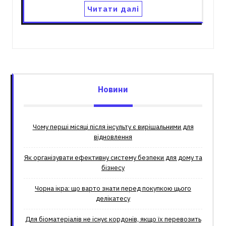
Читати далі
Новини
Чому перші місяці після інсульту є вирішальними для
відновлення
Як організувати ефективну систему безпеки для дому та
бізнесу
Чорна ікра: що варто знати перед покупкою цього
делікатесу
Для біоматеріалів не існує кордонів, якщо їх перевозить