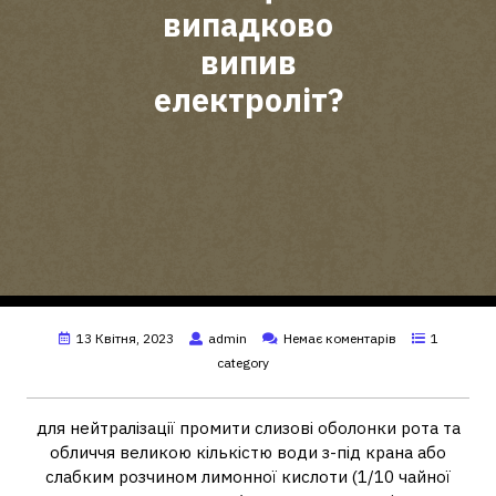
випадково
випив
електроліт?
13 Квітня, 2023
admin
Немає коментарів
1
category
для нейтралізації промити слизові оболонки рота та
обличчя великою кількістю води з-під крана або
слабким розчином лимонної кислоти (1/10 чайної