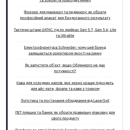
та зберегти природну міміку
Фрезер для манікюру та педикюру: як обрати
професійний апарат для бездоганного результату
Тактичні штани UATAC: гід по лінійках Gen 5.7, Gen 5.6, Lite
та Ultralite
Електрофурнітура Schneider: чому цей бренд
залишається орієнтиром якості на ринку
Як запустити об’єкт, якщо Обленерго не дає
потужності?
Кава для холодних напоїв: яке зерно краще підходить
для айс-лате, фрапе та кави з тоніком
Логістика та постачання обладнання від LaserSvit
ПЕТ пляшки та банки: як обрати правильну упаковку для
свого продукту