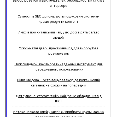
Выбор розеток и выключателей: безопасность и стиль в
интерьере
Сутності в SEO допомагають пошуковим системам
краще розуміти контент
7 міфів про китайський чай, у які досі вірять багато
людей
Міжкімнатні двері: практичний гід для вибору без
розчарувань
Нож складной: как выбрать надёжный инструмент для
повседневного использования
Вілла Медова – острівець релаксу, де кожен новий
світанок не схожий на попередній
Для сучасної стоматклініки найкраще обладнання від
ІПСТ
Ботокс навколо очей у Києві: як прибрати «гусячі лапки»