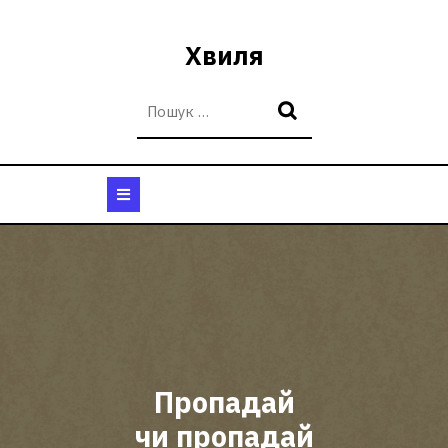
Перейти
до
Хвиля
вмісту
Кнопка
Відкрити
Пропадай
чи пропадай