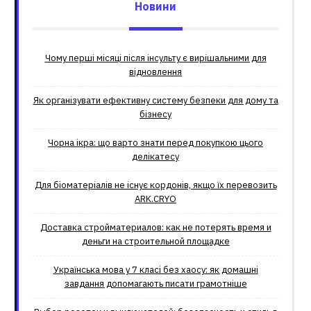
Новини
Чому перші місяці після інсульту є вирішальними для
відновлення
Як організувати ефективну систему безпеки для дому та
бізнесу
Чорна ікра: що варто знати перед покупкою цього
делікатесу
Для біоматеріалів не існує кордонів, якщо їх перевозить
ARK.CRYO
Доставка стройматериалов: как не потерять время и
деньги на строительной площадке
Українська мова у 7 класі без хаосу: як домашні
завдання допомагають писати грамотніше