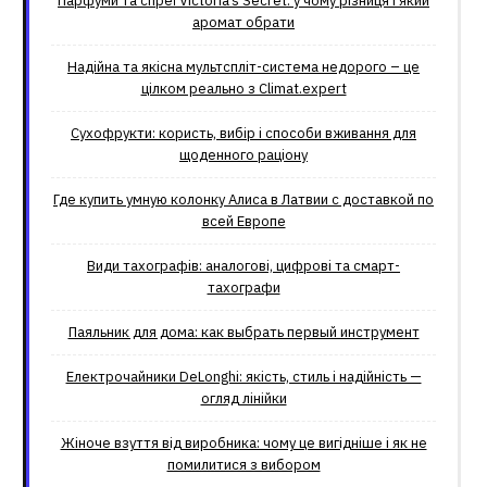
Парфуми та спреї Victoria’s Secret: у чому різниця і який
аромат обрати
Надійна та якісна мультспліт-система недорого – це
цілком реально з Climat.еxpert
Сухофрукти: користь, вибір і способи вживання для
щоденного раціону
Где купить умную колонку Алиса в Латвии с доставкой по
всей Европе
Види тахографів: аналогові, цифрові та смарт-
тахографи
Паяльник для дома: как выбрать первый инструмент
Електрочайники DeLonghi: якість, стиль і надійність —
огляд лінійки
Жіноче взуття від виробника: чому це вигідніше і як не
помилитися з вибором