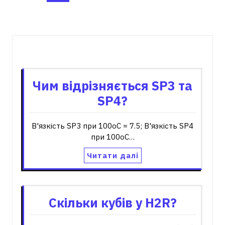
записів
Пов'язані записи
Чим відрізняється SP3 та
SP4?
В'язкість SP3 при 100оС = 7.5; В'язкість SP4
при 100оС…
Читати далі
Скільки кубів у H2R?