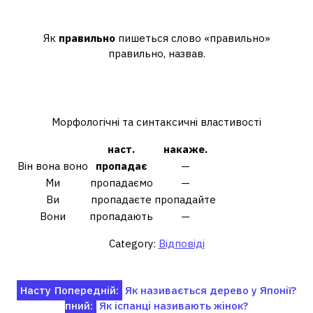
Як правильно пишеться слово?
Як
правильно
пишеться слово «правильно»
правильно, назвав.
Як правильно пропадає чи
пропадає?
Морфологічні та синтаксичні властивості
наст.
накаже.
Він вона воно
пропадає
—
Ми
пропадаємо
—
Ви
пропадаєте
пропадайте
Вони
пропадають
—
Category:
Відповіді
Навігація
Насту
Попередній:
Як називається дерево у Японії?
пний:
Як іспанці називають жінок?