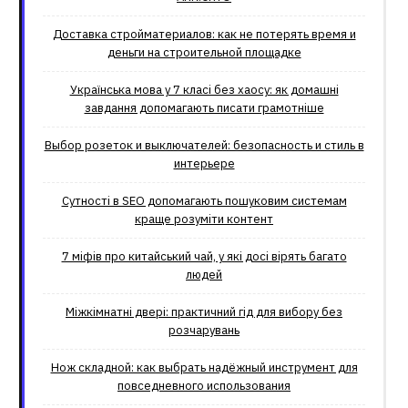
Доставка стройматериалов: как не потерять время и
деньги на строительной площадке
Українська мова у 7 класі без хаосу: як домашні
завдання допомагають писати грамотніше
Выбор розеток и выключателей: безопасность и стиль в
интерьере
Сутності в SEO допомагають пошуковим системам
краще розуміти контент
7 міфів про китайський чай, у які досі вірять багато
людей
Міжкімнатні двері: практичний гід для вибору без
розчарувань
Нож складной: как выбрать надёжный инструмент для
повседневного использования