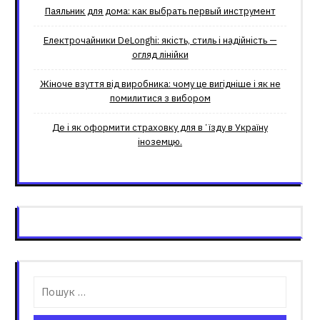
Паяльник для дома: как выбрать первый инструмент
Електрочайники DeLonghi: якість, стиль і надійність —
огляд лінійки
Жіноче взуття від виробника: чому це вигідніше і як не
помилитися з вибором
Де і як оформити страховку для вʼїзду в Україну
іноземцю.