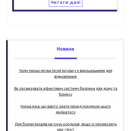
Читати далі
Новини
Чому перші місяці після інсульту є вирішальними для
відновлення
Як організувати ефективну систему безпеки для дому та
бізнесу
Чорна ікра: що варто знати перед покупкою цього
делікатесу
Для біоматеріалів не існує кордонів, якщо їх перевозить
ARK.CRYO