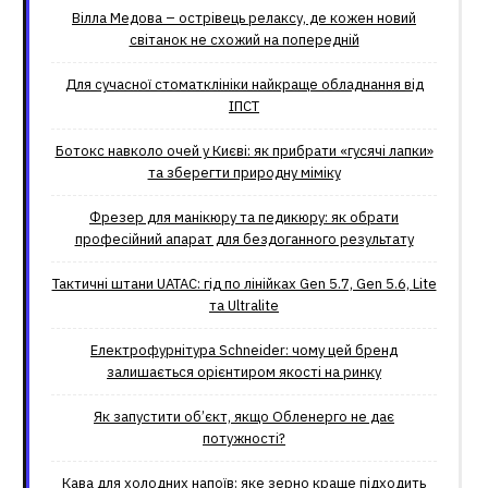
Вілла Медова – острівець релаксу, де кожен новий
світанок не схожий на попередній
Для сучасної стоматклініки найкраще обладнання від
ІПСТ
Ботокс навколо очей у Києві: як прибрати «гусячі лапки»
та зберегти природну міміку
Фрезер для манікюру та педикюру: як обрати
професійний апарат для бездоганного результату
Тактичні штани UATAC: гід по лінійках Gen 5.7, Gen 5.6, Lite
та Ultralite
Електрофурнітура Schneider: чому цей бренд
залишається орієнтиром якості на ринку
Як запустити об’єкт, якщо Обленерго не дає
потужності?
Кава для холодних напоїв: яке зерно краще підходить