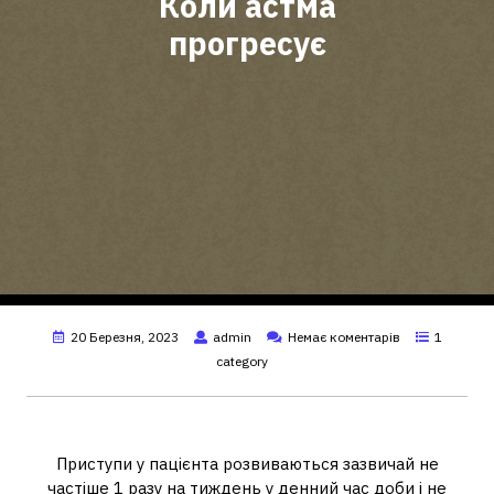
Коли астма
прогресує
20 Березня, 2023
admin
Немає коментарів
1
category
Як прогресує астма?
Приступи у пацієнта розвиваються зазвичай не
частіше 1 разу на тиждень у денний час доби і не