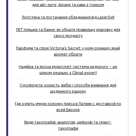
для айс-лате, фрапе та кави з тоніком
Логістика та постачання обладнання від LaserSvit
ПЕТ пляшки та банки: як обрати правильну упаковку для
свого продукту
Парфуми та спреї Victoria’s Secret: у чому різниця і який
аромат обрати
Надійна та якісна мультспліт-система недорого – це
цілком реально з Climat.еxpert
Сухофрукти: користь, вибір і способи вживання для
щоденного раціону
Где купить умную колонку Алиса в Латвии с доставкой по
всей Европе
Види тахографів: аналогові, цифрові та смарт-
тахографи