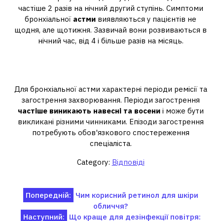
частіше 2 разів на нічний другий ступінь. Симптоми
бронхіальної
астми
виявляються у пацієнтів не
щодня, але щотижня. Зазвичай вони розвиваються в
нічний час, від 4 і більше разів на місяць.
Коли відбувається загострення
астми?
Для бронхіальної астми характерні періоди ремісії та
загострення захворювання. Періоди загострення
частіше виникають навесні та восени
і може бути
викликані різними чинниками. Епізоди загострення
потребують обов'язкового спостереження
спеціаліста.
Category:
Відповіді
Навігація
Попередній:
Чим корисний ретинол для шкіри
обличчя?
записів
Наступний:
Що краще для дезінфекції повітря: