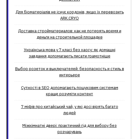
Для біоматеріалів не існує кордонів, якщо їх перевозить
ARK.CRYO
Доставка стройматериалов: как не потерять время и
деньги на строительной площадке
Українська мова у 7 класі без хаосу: як домашні
завдання допомагають писати грамотніше
Выбор розеток и выключателей: безопасность и стиль в
интерьере
Сутності в SEO допомагають пошуковим системам
краще розуміти контент
7 міфів про китайський чай, у які досі вірять багато
людей
Міжкімнатні двері: практичний гід для вибору без
розчарувань