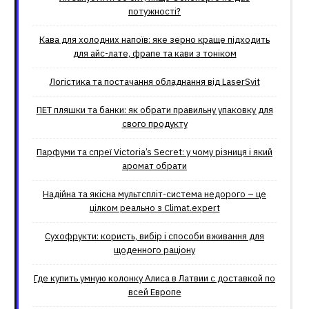
потужності?
Кава для холодних напоїв: яке зерно краще підходить
для айс-лате, фрапе та кави з тоніком
Логістика та постачання обладнання від LaserSvit
ПЕТ пляшки та банки: як обрати правильну упаковку для
свого продукту
Парфуми та спреї Victoria’s Secret: у чому різниця і який
аромат обрати
Надійна та якісна мультспліт-система недорого – це
цілком реально з Climat.еxpert
Сухофрукти: користь, вибір і способи вживання для
щоденного раціону
Где купить умную колонку Алиса в Латвии с доставкой по
всей Европе