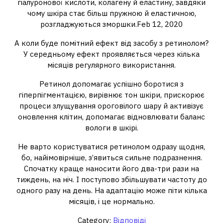
гіалуронової кислоти, колагену й еластину, завдяки
чому шкіра стає більш пружною й еластичною,
розгладжуються зморшки.Feb 12, 2020
А коли буде помітний ефект від засобу з ретинолом?
У середньому ефект проявляється через кілька
місяців регулярного використання.
Ретинол допомагає успішно боротися з
гіперпігментацією, вирівнює тон шкіри, прискорює
процеси злущування ороговілого шару й активізує
оновлення клітин, допомагає відновлювати баланс
вологи в шкірі.
Не варто користуватися ретинолом одразу щодня,
бо, найімовірніше, з’явиться сильне подразнення.
Спочатку краще наносити його два-три рази на
тиждень, на ніч. І поступово збільшувати частоту до
одного разу на день. На адаптацію може піти кілька
місяців, і це нормально.
Category:
Відповіді