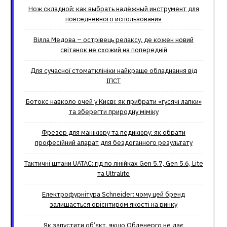
Нож складной: как выбрать надёжный инструмент для
повседневного использования
Вілла Медова – острівець релаксу, де кожен новий
світанок не схожий на попередній
Для сучасної стоматклініки найкраще обладнання від
ІПСТ
Ботокс навколо очей у Києві: як прибрати «гусячі лапки»
та зберегти природну міміку
Фрезер для манікюру та педикюру: як обрати
професійний апарат для бездоганного результату
Тактичні штани UATAC: гід по лінійках Gen 5.7, Gen 5.6, Lite
та Ultralite
Електрофурнітура Schneider: чому цей бренд
залишається орієнтиром якості на ринку
Як запустити об’єкт, якщо Обленерго не дає