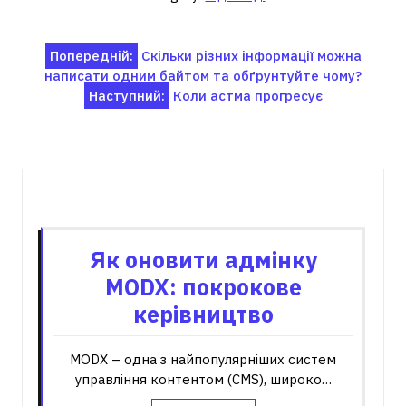
Навігація
Попередній:
Скільки різних інформації можна
написати одним байтом та обґрунтуйте чому?
записів
Наступний:
Коли астма прогресує
Пов'язані записи
Як оновити адмінку
MODX: покрокове
керівництво
MODX – одна з найпопулярніших систем
управління контентом (CMS), широко…