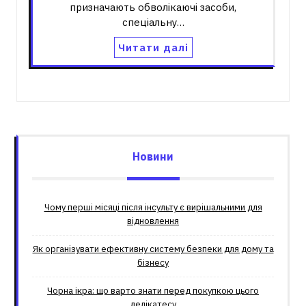
призначають обволікаючі засоби,
спеціальну…
Читати далі
Новини
Чому перші місяці після інсульту є вирішальними для
відновлення
Як організувати ефективну систему безпеки для дому та
бізнесу
Чорна ікра: що варто знати перед покупкою цього
делікатесу