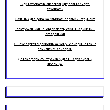
Види тахографів: аналогові, цифрові та смарт-
тахографи
Паяльник для дома: как выбрать первый инструмент
Електрочайники DeLonghi: якість, стиль і надійність —
огляд лінійки
Жіноче взуття від виробника: чому це вигідніше і як не
помилитися з вибором
Де і як оформити страховку для вʼїзду в Україну
іноземцю.