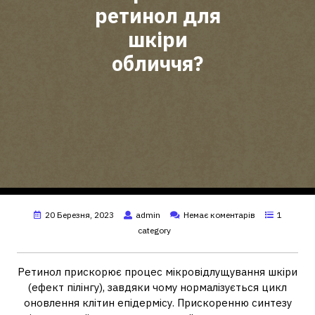
ретинол для
шкіри
обличчя?
20 Березня, 2023
admin
Немає коментарів
1
category
Ретинол прискорює процес мікровідлущування шкіри
(ефект пілінгу), завдяки чому нормалізується цикл
оновлення клітин епідермісу. Прискоренню синтезу