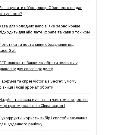
Як запустити об’єкт, якщо Обленерго не дає
потужності?
Кава для холодних напоїв: яке зерно краще
підходить для айс-лате, фрапе та кави з тоніком
Логістика та постачання обладнання від
LaserSvit
ПЕТ пляшки та банки: як обрати правильну
упаковку для свого продукту
Парфуми та спреї Victoria’s Secret: у чому
різниця і який аромат обрати
Надійна та якісна мультспліт-система недорого
– це цілком реально з Climat.еxpert
Сухофрукти: користь, вибір і способи вживання
для щоденного раціону