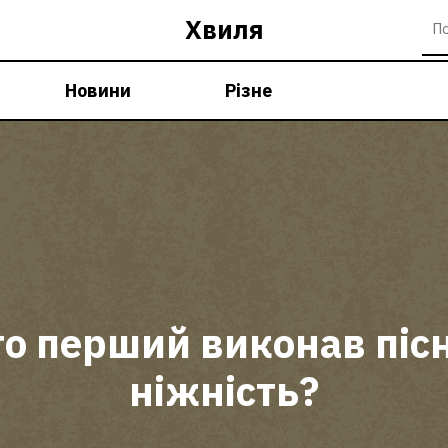
Хвиля
Новини
Різне
то перший виконав піс
ніжність?