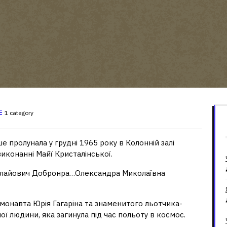
1 category
е пролунала у грудні 1965 року в Колонній залі
виконанні Майї Кристалінської.
олайович Добронра…Олександра Миколаївна
монавта Юрія Гагаріна та знаменитого льотчика-
 людини, яка загинула під час польоту в космос.