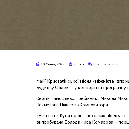
19 Січня, 2024
admin
Немає коментарів
Майї Кристалінської
Пісня
«
Ніжність
»вперш
Будинку Спілок — у концертній програмі, у 
Сергій Тимофєєв… Гребінник…Микола Мик
Пахмутова Ніжність/Композитори
«Ніжність»
була
однієї з коханих
пісень
кос
випробувача Володимира Комарова – першої