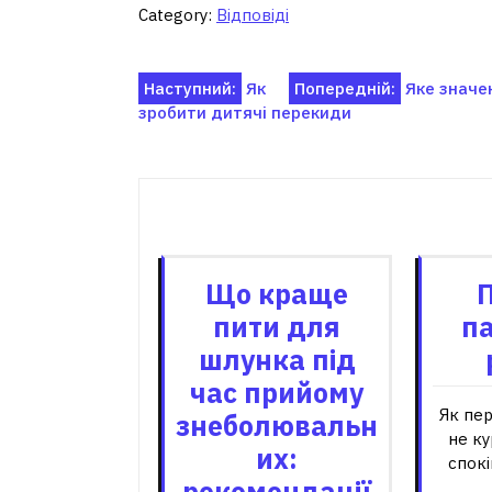
Category:
Відповіді
Навігація
Наступний:
Як
Попередній:
Яке значе
зробити дитячі перекиди
записів
Пов'я
Що краще
пити для
п
шлунка під
час прийому
Як пер
знеболювальн
не к
их:
спок
рекомендації