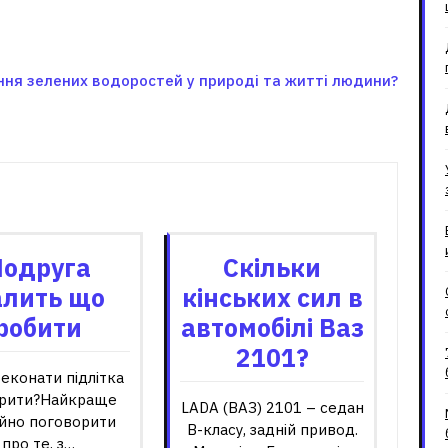
ння зелених водоростей у природі та житті людини?
зані записи
Подруга
Скільки
алить що
кінських сил в
робити
автомобілі Ваз
2101?
еконати підлітка
урити?Найкраще
LADA (ВАЗ) 2101 – седан
ійно поговорити
B-класу, задній привод.
про те, з…