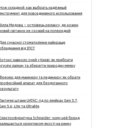
Нож складной: как выбрать надёжный
инструмент для повседневного использования
Вілла Медова – острівець релаксу, де кожен
новий світанок не схожий на попередній
Для сучасної стоматклініки найкраще
обладнання від ІПСТ
Ботокс навколо очей у Києві: як прибрати
«гусячі лапки» та зберегти природну міміку
Фрезер для манікюру та педикюру: як обрати
професійний апарат для бездоганного
результату
Тактичні штани UATAC: гід по лінійках Gen 5.7,
Gen 5.6, Lite та Ultralite
Електрофурнітура Schneider: чому цей бренд
залишається орієнтиром якості на ринку