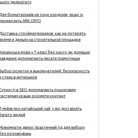
цього делікатесу
Для біоматеріалів не існує кордонів, якщо їх
перевозить ARK.CRYO
Доставка стройматериалов: как не потерять
время и деньги на строительной площадке
Українська мова у 7 класі без хаосу: як домашні
завдання допомагають писати грамотніше
Выбор розеток и выключателей: безопасность
и стиль в интерьере
Сутності в SEO допомагають пошуковим
системам краще розуміти контент
7 міфів про китайський чай, у які досі вірять
багато людей
Міжкімнатні двері: практичний гід для вибору
без розчарувань