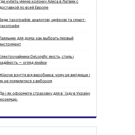
Где купить умную колонку Алиса в Латвии с
доставкой по всей Европе
Види тахографів: аналогові, цифрові та смарт-
тахографи
Паяльник для дома: как выбрать первый
инструмент
Електрочайники DeLonghi: якість, стиль і
надійність — огляд лінійки
Жіноче взуття від виробника: чому це вигідніше і
як не помилитися з вибором
Де і як оформити страховку для вʼїзду в Україну
іноземцю.