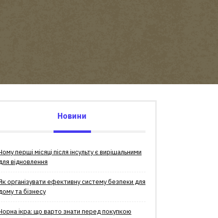
Новини
Чому перші місяці після інсульту є вирішальними
для відновлення
Як організувати ефективну систему безпеки для
дому та бізнесу
Чорна ікра: що варто знати перед покупкою