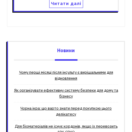
Читати далі
Новини
Чому перші місяці після інсульту є вирішальними для
відновлення
Як організувати ефективну систему безпеки для дому та
бізнесу
Чорна ікра: що варто знати перед покупкою цього
делікатесу
Для біоматеріалів не існує кордонів, якщо їх перевозить