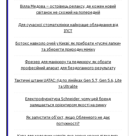
Вілла Медова – острівець релаксу, де кожен новий
світанок не схожий на попередній
Для сучасної стоматклініки найкраще обладнання від
ІПСТ
Ботокс навколо очей у Києві: як прибрати «гусячі лапки»
та зберегти природну міміку
Фрезер для манікюру та педикюру: як обрати
професійний апарат для бездоганного результату
Тактичні штани UATAC: гід по лінійках Gen 5.7, Gen 5.6, Lite
та Ultralite
Електрофурнітура Schneider: чому цей бренд
залишається орієнтиром якості на ринку
Як запустити об’єкт, якщо Обленерго не дає
потужності?
Кава для холодних напоїв: яке зерно краще підходить