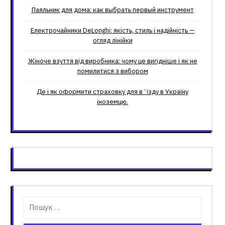
Паяльник для дома: как выбрать первый инструмент
Електрочайники DeLonghi: якість, стиль і надійність —
огляд лінійки
Жіноче взуття від виробника: чому це вигідніше і як не
помилитися з вибором
Де і як оформити страховку для вʼїзду в Україну
іноземцю.