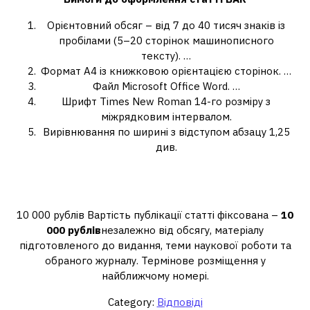
Орієнтовний обсяг – від 7 до 40 тисяч знаків із
пробілами (5–20 сторінок машинописного
тексту). …
Формат А4 із книжковою орієнтацією сторінок. …
Файл Microsoft Office Word. …
Шрифт Times New Roman 14-го розміру з
міжрядковим інтервалом.
Вирівнювання по ширині з відступом абзацу 1,25
див.
Скільки коштує опублікувати статтю
у журналі ВАК?
10 000 рублів Вартість публікації статті фіксована –
10
000 рублів
незалежно від обсягу, матеріалу
підготовленого до видання, теми наукової роботи та
обраного журналу. Термінове розміщення у
найближчому номері.
Category:
Відповіді