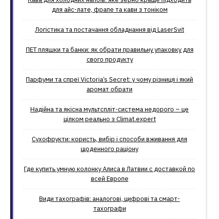
для айс-лате, фрапе та кави з тоніком
Логістика та постачання обладнання від LaserSvit
ПЕТ пляшки та банки: як обрати правильну упаковку для
свого продукту
Парфуми та спреї Victoria’s Secret: у чому різниця і який
аромат обрати
Надійна та якісна мультспліт-система недорого – це
цілком реально з Climat.еxpert
Сухофрукти: користь, вибір і способи вживання для
щоденного раціону
Где купить умную колонку Алиса в Латвии с доставкой по
всей Европе
Види тахографів: аналогові, цифрові та смарт-
тахографи