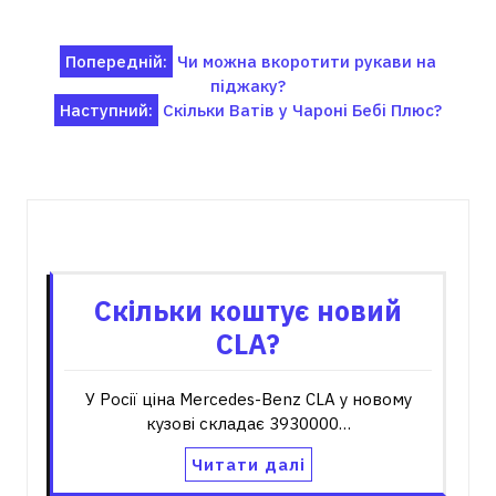
Навігація
Попередній:
Чи можна вкоротити рукави на
піджаку?
записів
Наступний:
Скільки Ватів у Чароні Бебі Плюс?
Пов'язані записи
Скільки коштує новий
CLA?
У Росії ціна Mercedes-Benz CLA у новому
кузові складає 3930000…
Читати далі