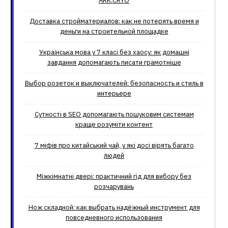
ARK.CRYO
Доставка стройматериалов: как не потерять время и
деньги на строительной площадке
Українська мова у 7 класі без хаосу: як домашні
завдання допомагають писати грамотніше
Выбор розеток и выключателей: безопасность и стиль в
интерьере
Сутності в SEO допомагають пошуковим системам
краще розуміти контент
7 міфів про китайський чай, у які досі вірять багато
людей
Міжкімнатні двері: практичний гід для вибору без
розчарувань
Нож складной: как выбрать надёжный инструмент для
повседневного использования