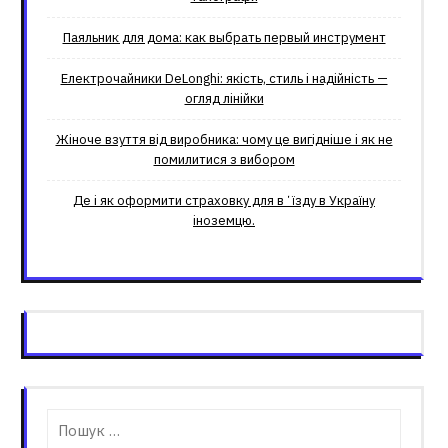
Паяльник для дома: как выбрать первый инструмент
Електрочайники DeLonghi: якість, стиль і надійність —
огляд лінійки
Жіноче взуття від виробника: чому це вигідніше і як не
помилитися з вибором
Де і як оформити страховку для вʼїзду в Україну
іноземцю.