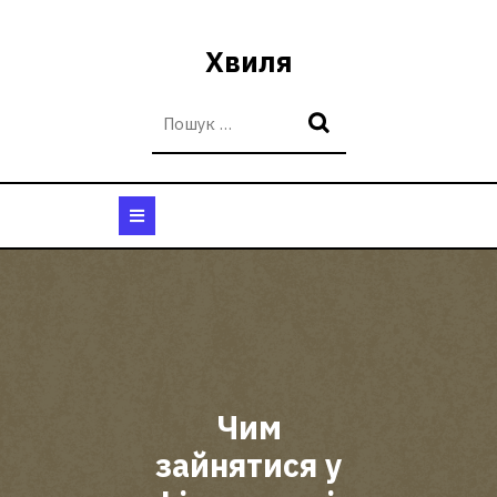
Перейти
до
Хвиля
вмісту
Кнопка
Відкрити
Чим
зайнятися у