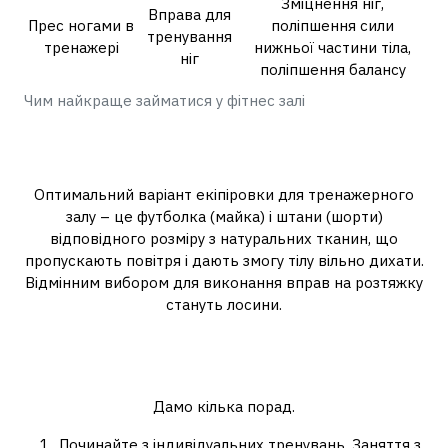
Зміцнення ніг,
Вправа для
Прес ногами в
поліпшення сили
тренування
тренажері
нижньої частини тіла,
ніг
поліпшення балансу
Чим найкраще займатися у фітнес залі
У чому краще займатися в
тренажерному залі?
Оптимальний варіант екіпіровки для тренажерного
залу – це футболка (майка) і штани (шорти)
відповідного розміру з натуральних тканин, що
пропускають повітря і дають змогу тілу вільно дихати.
Відмінним вибором для виконання вправ на розтяжку
стануть лосини.
Як зробити тренування в залі
ефективнішими?
Дамо кілька порад.
Починайте з індивідуальних тренувань. Заняття з