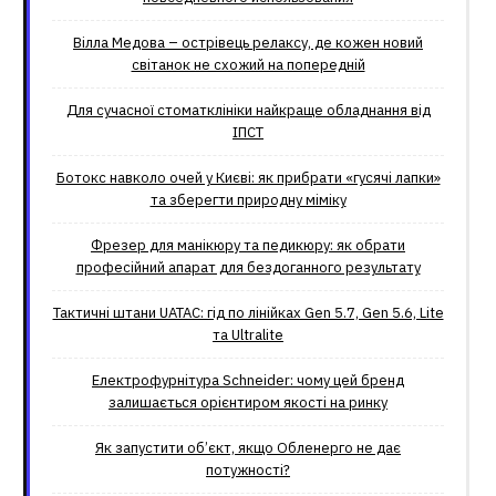
Вілла Медова – острівець релаксу, де кожен новий
світанок не схожий на попередній
Для сучасної стоматклініки найкраще обладнання від
ІПСТ
Ботокс навколо очей у Києві: як прибрати «гусячі лапки»
та зберегти природну міміку
Фрезер для манікюру та педикюру: як обрати
професійний апарат для бездоганного результату
Тактичні штани UATAC: гід по лінійках Gen 5.7, Gen 5.6, Lite
та Ultralite
Електрофурнітура Schneider: чому цей бренд
залишається орієнтиром якості на ринку
Як запустити об’єкт, якщо Обленерго не дає
потужності?