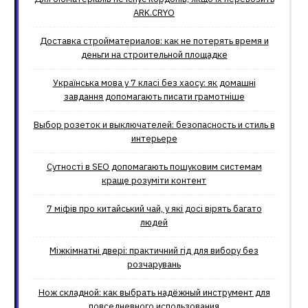
ARK.CRYO
Доставка стройматериалов: как не потерять время и
деньги на строительной площадке
Українська мова у 7 класі без хаосу: як домашні
завдання допомагають писати грамотніше
Выбор розеток и выключателей: безопасность и стиль в
интерьере
Сутності в SEO допомагають пошуковим системам
краще розуміти контент
7 міфів про китайський чай, у які досі вірять багато
людей
Міжкімнатні двері: практичний гід для вибору без
розчарувань
Нож складной: как выбрать надёжный инструмент для
повседневного использования