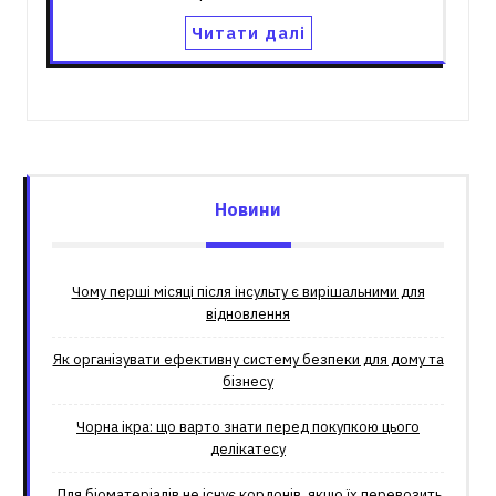
Читати далі
Новини
Чому перші місяці після інсульту є вирішальними для
відновлення
Як організувати ефективну систему безпеки для дому та
бізнесу
Чорна ікра: що варто знати перед покупкою цього
делікатесу
Для біоматеріалів не існує кордонів, якщо їх перевозить