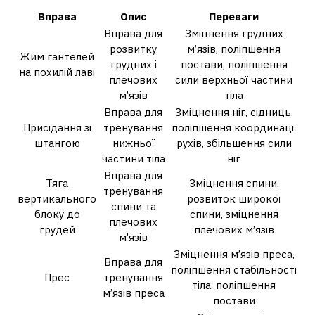
Вправа
Опис
Переваги
Вправа для
Зміцнення грудних
розвитку
м’язів, поліпшення
Жим гантелей
грудних і
постави, поліпшення
на похилій лаві
плечових
сили верхньої частини
м’язів
тіла
Вправа для
Зміцнення ніг, сідниць,
Присідання зі
тренування
поліпшення координації
штангою
нижньої
рухів, збільшення сили
частини тіла
ніг
Вправа для
Тяга
Зміцнення спини,
тренування
вертикального
розвиток широкої
спини та
блоку до
спини, зміцнення
плечових
грудей
плечових м’язів
м’язів
Зміцнення м’язів преса,
Вправа для
поліпшення стабільності
Прес
тренування
тіла, поліпшення
м’язів преса
постави