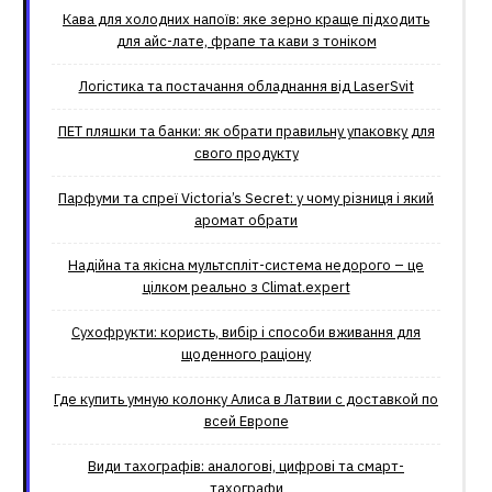
Кава для холодних напоїв: яке зерно краще підходить
для айс-лате, фрапе та кави з тоніком
Логістика та постачання обладнання від LaserSvit
ПЕТ пляшки та банки: як обрати правильну упаковку для
свого продукту
Парфуми та спреї Victoria’s Secret: у чому різниця і який
аромат обрати
Надійна та якісна мультспліт-система недорого – це
цілком реально з Climat.еxpert
Сухофрукти: користь, вибір і способи вживання для
щоденного раціону
Где купить умную колонку Алиса в Латвии с доставкой по
всей Европе
Види тахографів: аналогові, цифрові та смарт-
тахографи