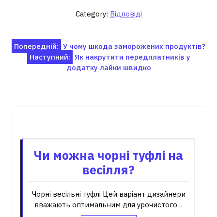
Category:
Відповіді
Навігація
Попередній:
У чому шкода заморожених продуктів?
Наступний:
Як накрутити передплатників у
записів
додатку лайки швидко
Пов'язані записи
Чи можна чорні туфлі на
весілля?
Чорні весільні туфлі Цей варіант дизайнери
вважають оптимальним для урочистого…