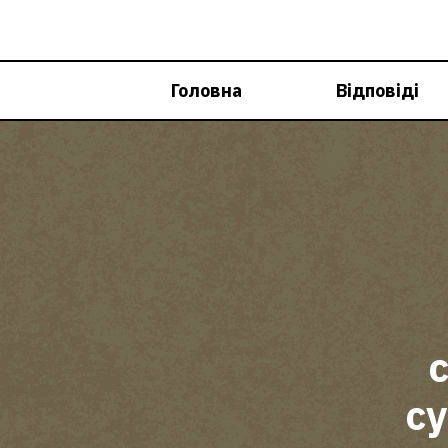
Перейти
до
вмісту
Головна
Відповіді
су