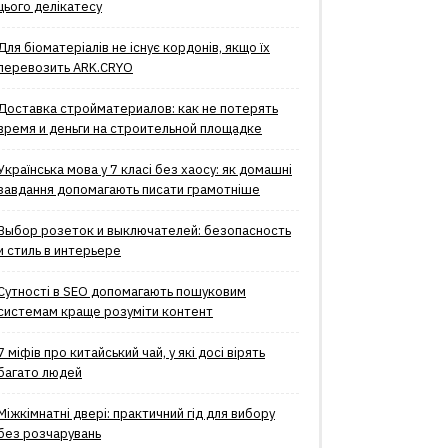
цього делікатесу
Для біоматеріалів не існує кордонів, якщо їх
перевозить ARK.CRYO
Доставка стройматериалов: как не потерять
время и деньги на строительной площадке
Українська мова у 7 класі без хаосу: як домашні
завдання допомагають писати грамотніше
Выбор розеток и выключателей: безопасность
и стиль в интерьере
Сутності в SEO допомагають пошуковим
системам краще розуміти контент
7 міфів про китайський чай, у які досі вірять
багато людей
Міжкімнатні двері: практичний гід для вибору
без розчарувань