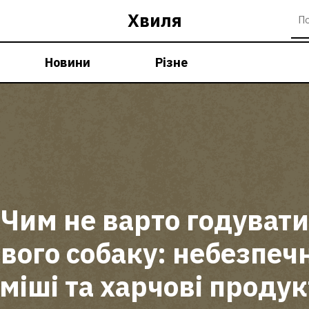
Хвиля
Новини
Різне
Чим не варто годувати
свого собаку: небезпечн
міші та харчові проду