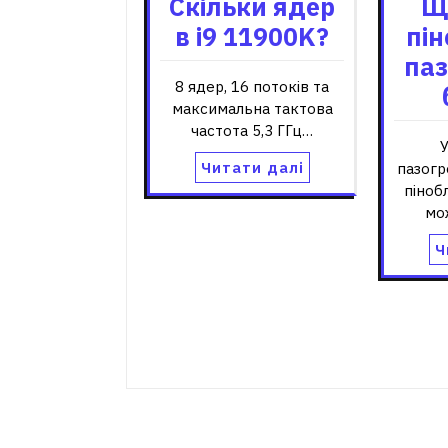
Скільки ядер
Щ
в i9 11900K?
пін
паз
8 ядер, 16 потоків та
максимальна тактова
частота 5,3 ГГц…
У
Читати далі
пазогр
піноб
мо
Ч