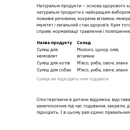
Натуральні продукти – основа здорового ха
натуральні продукти є найкращим вибором д
поживні речовини, зокрема вітаміни, мінер
імунітет і загальний стан здоров’я. Крім тог
сприяє нормалізації травлення і поліпшенн
Назва продукту
Склад
Суміш для
Молоко, цукор, олія,
немовлят
вітаміни
Суміш для котів
М’ясо, риба, овочі, злаки
Суміш для собак
М’ясо, риба, овочі, злаки
Суміші не підходять чим годувати
Як зрозуміти, що сумі
Спостерігаючи в дитини відрижки, відставан
занепокоєння під час годування, закрепи, д
підходить. І в цьому разі єдино правильним
Яка суміш більш набл