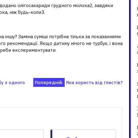
ої додано олігосахариди грудного молока2, завдяки
ка, ніж будь-коли3.
ати суміш?
на іншу? Заміна суміші потрібна тільки за показаннями
ого рекомендації. Якщо дитину нічого не турбує, і вона
отреби експериментувати.
бу з одного
Попередній:
Яка користь від глистів?
зані записи