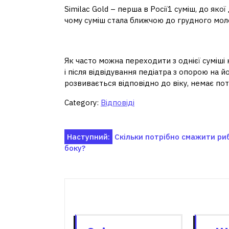
Similac Gold – перша в Росії1 суміш, до як
чому суміш стала ближчою до грудного моло
Як часто можна змінюв
Як часто можна переходити з однієї суміші 
і після відвідування педіатра з опорою на й
розвивається відповідно до віку, немає п
Category:
Відповіді
Навігація
Наступний:
Скільки потрібно смажити ри
боку?
записів
Пов'я