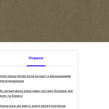
Новини
Чому перші місяці після інсульту є вирішальними
для відновлення
Як організувати ефективну систему безпеки для
дому та бізнесу
Чорна ікра: що варто знати перед покупкою