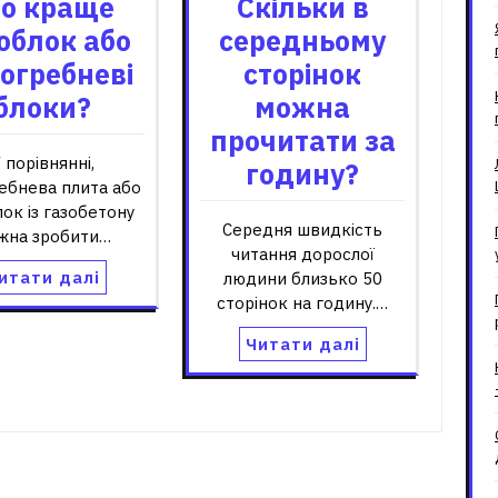
о краще
Скільки в
облок або
середньому
огребневі
сторінок
блоки?
можна
прочитати за
 порівнянні,
годину?
ебнева плита або
лок із газобетону
Середня швидкість
жна зробити…
читання дорослої
итати далі
людини близько 50
сторінок на годину.…
Читати далі