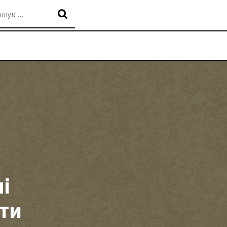
і
кти