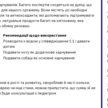
рчування. Багато експертів сходяться на думці, що
ля нашого організму. Вони містять усі необхідні
али та антиоксиданти, які допомагають підтримувати
о, натуральні продукти багаті на клітковину, яка
ю обміну речовин.
Рекомендації щодо використання
Розводити з водою у співвідношенні 1:1 і давати
дитині
Подавати коту як додаткове харчування
Подавати собаці як основне харчування
ш дитині не підходить?
ня в рості та розвитку, хворобливі й часті кольки,
іарею чи інші стани, можна припустити, що суміш їй не
 буде консультація з педіатром.
ижена до грудного молока?