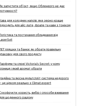
Як запустити об’єкт, якщо Обленерго не дає
потужності?
Кава для холодних напоїв: яке зерно краще
підходить для айс-лате, фрапе та кави з тоніком
Логістика та постачання обладнання від
LaserSvit
ПЕТ пляшки та банки: як обрати правильну
упаковку для свого продукту
Парфуми та спреї Victoria’s Secret: у чому
різниця і який аромат обрати
Надійна та якісна мультспліт-система недорого
– це цілком реально з Climat.еxpert
Сухофрукти: користь, вибір і способи вживання
для щоденного раціону