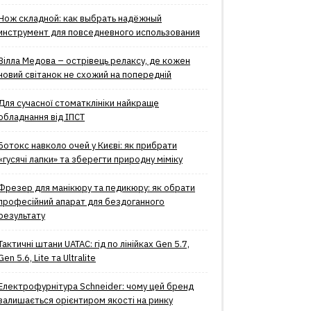
Нож складной: как выбрать надёжный
инструмент для повседневного использования
Вілла Медова – острівець релаксу, де кожен
новий світанок не схожий на попередній
Для сучасної стоматклініки найкраще
обладнання від ІПСТ
Ботокс навколо очей у Києві: як прибрати
«гусячі лапки» та зберегти природну міміку
Фрезер для манікюру та педикюру: як обрати
професійний апарат для бездоганного
результату
Тактичні штани UATAC: гід по лінійках Gen 5.7,
Gen 5.6, Lite та Ultralite
Електрофурнітура Schneider: чому цей бренд
залишається орієнтиром якості на ринку