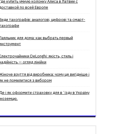
Где купить умную колонку Алиса в Латвии с
доставкой по всей Европе
Види тахографів: аналогові, цифрові та смарт-
тахографи
Паяльник для дома: как выбрать первый
инструмент
Електрочайники DeLonghi: якість, стиль і
надійність — огляд лінійки
Жіноче взуття від виробника: чому це вигідніше і
як не помилитися з вибором
Де і як оформити страховку для вʼїзду в Україну
іноземцю.