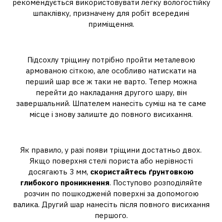
рекомендується використовувати легку вологостійку
шпаклівку, призначену для робіт всередині
приміщення.
Як закрити щілини на стелі?
Підсохлу тріщину потрібно пройти металевою
армованою сіткою, але особливо натискати на
перший шар все ж таки не варто. Тепер можна
перейти до накладання другого шару, він
завершальний. Шпателем нанесіть суміш на те саме
місце і знову залиште до повного висихання.
Що робити з тріщинами на стелі?
Як правило, у разі появи тріщини достатньо двох.
Якщо поверхня стелі пориста або нерівності
досягають 3 мм,
скористайтесь ґрунтовкою
глибокого проникнення
. Поступово розподіляйте
розчин по пошкодженій поверхні за допомогою
валика. Другий шар нанесіть після повного висихання
першого.