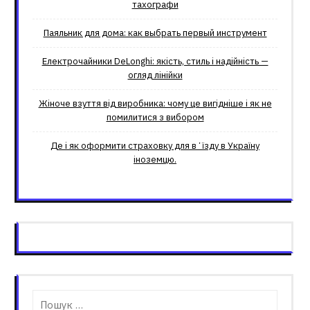
тахографи
Паяльник для дома: как выбрать первый инструмент
Електрочайники DeLonghi: якість, стиль і надійність —
огляд лінійки
Жіноче взуття від виробника: чому це вигідніше і як не
помилитися з вибором
Де і як оформити страховку для вʼїзду в Україну
іноземцю.