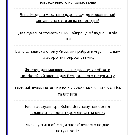
повседневного использования
Вілла Медова – острівець релаксу, де кожен новий
світанок не схожий на попередній
Для сучасної стоматклініки найкраще обладнання від
ІПСТ
Ботокс навколо очей у Києві: як прибрати «гусячі лапки»
та зберегти природну міміку
Фрезер для манікюру та педикюру: як обрати
професійний апарат для бездоганного результату
Тактичні штани UATAC: гід по лінійках Gen 5.7, Gen 5.6, Lite
та Ultralite
Електрофурнітура Schneider: чому цей бренд
залишається орієнтиром якості на ринку
Як запустити об’єкт, якщо Обленерго не дає
потужності?