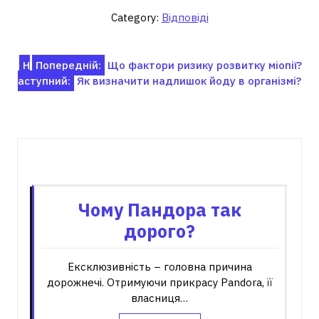
Category:
Відповіді
Навігація
Н
Попередній:
Що фактори ризику розвитку міопії?
аступний:
Як визначити надлишок йоду в організмі?
записів
Пов'язані записи
Чому Пандора так
дорого?
Ексклюзивність – головна причина
дорожнечі. Отримуючи прикрасу Pandora, її
власниця…