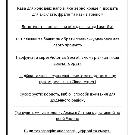
Кава для холодних напоїв: яке зерно краще підходить
для айс-лате, фрапе та кави з тоніком
Логістика та постачання обладнання від LaserSvit
ПЕТ пляшки та банки: як обрати правильну упаковку для
свого продукту
Парфуми та спреї Victoria’s Secret: у чому різниця і який
аромат обрати
Надійна та якісна мультспліт-система недорого – це
цілком реально з Climat.еxpert
Сухофрукти: користь, вибір і способи вживання для
щоденного раціону
Где купить умную колонку Алиса в Латвии с доставкой по
всей Европе
Види тахографів: аналогові, цифрові та смарт-