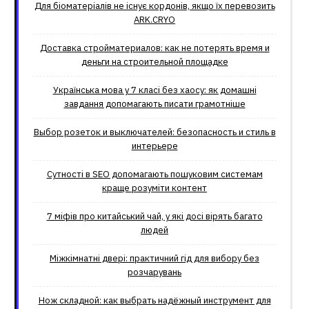
Для біоматеріалів не існує кордонів, якщо їх перевозить
ARK.CRYO
Доставка стройматериалов: как не потерять время и
деньги на строительной площадке
Українська мова у 7 класі без хаосу: як домашні
завдання допомагають писати грамотніше
Выбор розеток и выключателей: безопасность и стиль в
интерьере
Сутності в SEO допомагають пошуковим системам
краще розуміти контент
7 міфів про китайський чай, у які досі вірять багато
людей
Міжкімнатні двері: практичний гід для вибору без
розчарувань
Нож складной: как выбрать надёжный инструмент для