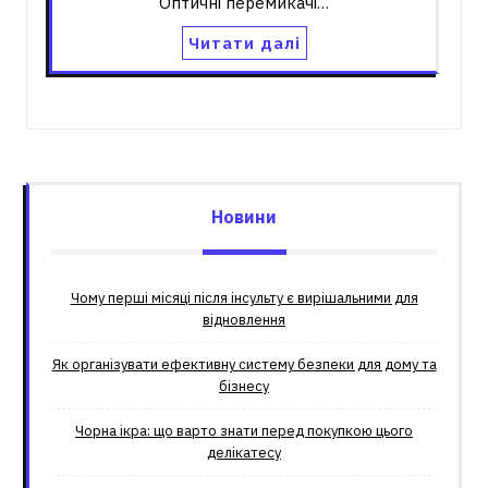
Оптичні перемикачі…
Читати далі
Новини
Чому перші місяці після інсульту є вирішальними для
відновлення
Як організувати ефективну систему безпеки для дому та
бізнесу
Чорна ікра: що варто знати перед покупкою цього
делікатесу