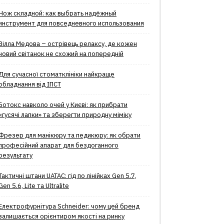
Нож складной: как выбрать надёжный
инструмент для повседневного использования
Вілла Медова – острівець релаксу, де кожен
новий світанок не схожий на попередній
Для сучасної стоматклініки найкраще
обладнання від ІПСТ
Ботокс навколо очей у Києві: як прибрати
«гусячі лапки» та зберегти природну міміку
Фрезер для манікюру та педикюру: як обрати
професійний апарат для бездоганного
результату
Тактичні штани UATAC: гід по лінійках Gen 5.7,
Gen 5.6, Lite та Ultralite
Електрофурнітура Schneider: чому цей бренд
залишається орієнтиром якості на ринку