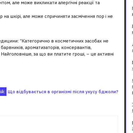
том, але може викликати алергічні реакції та
 на шкірі, але може спричиняти засмічення пор і не
едицини: “Категорично в косметичних засобах не
барвників, ароматизаторів, консервантів,
. Найголовніше, за що ви платите гроші, – це активні
ій:
Що відбувається в організмі після укусу бджоли?
зані записи