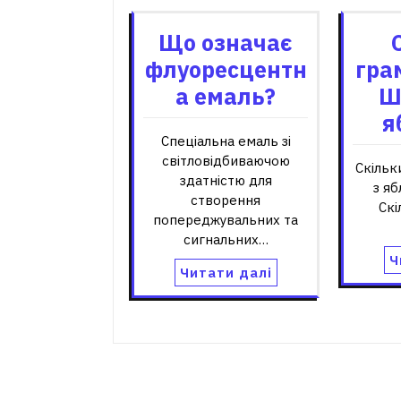
Що означає
флуоресцентн
грам
а емаль?
Ш
я
Спеціальна емаль зі
світловідбиваючою
Скільк
здатністю для
з яб
створення
Скі
попереджувальних та
сигнальних…
Ч
Читати далі