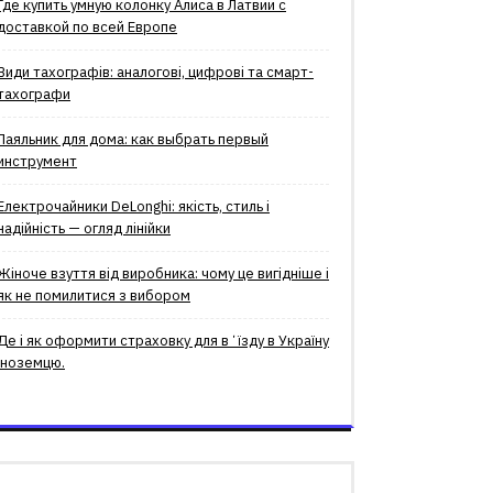
Где купить умную колонку Алиса в Латвии с
доставкой по всей Европе
Види тахографів: аналогові, цифрові та смарт-
тахографи
Паяльник для дома: как выбрать первый
инструмент
Електрочайники DeLonghi: якість, стиль і
надійність — огляд лінійки
Жіноче взуття від виробника: чому це вигідніше і
як не помилитися з вибором
Де і як оформити страховку для вʼїзду в Україну
іноземцю.