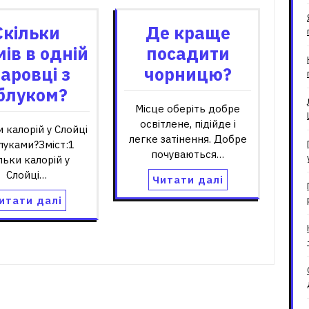
Скільки
Де краще
ів в одній
посадити
аровці з
чорницю?
блуком?
Місце оберіть добре
освітлене, підійде і
и калорій у Слойці
легке затінення. Добре
луками?Зміст:1
почуваються…
льки калорій у
Слойці…
Читати далі
итати далі