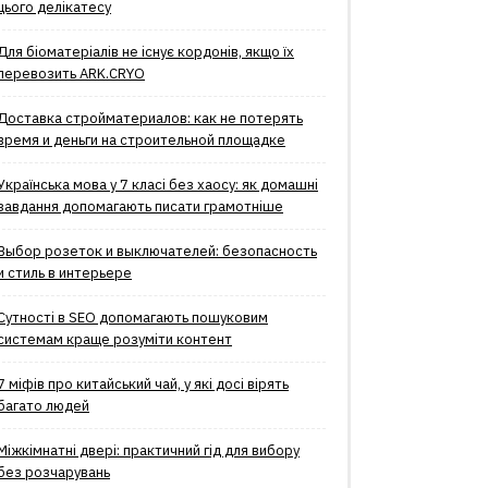
цього делікатесу
Для біоматеріалів не існує кордонів, якщо їх
перевозить ARK.CRYO
Доставка стройматериалов: как не потерять
время и деньги на строительной площадке
Українська мова у 7 класі без хаосу: як домашні
завдання допомагають писати грамотніше
Выбор розеток и выключателей: безопасность
и стиль в интерьере
Сутності в SEO допомагають пошуковим
системам краще розуміти контент
7 міфів про китайський чай, у які досі вірять
багато людей
Міжкімнатні двері: практичний гід для вибору
без розчарувань