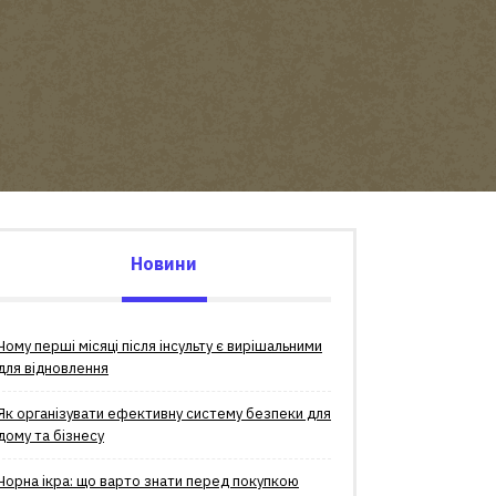
Новини
Чому перші місяці після інсульту є вирішальними
для відновлення
Як організувати ефективну систему безпеки для
дому та бізнесу
Чорна ікра: що варто знати перед покупкою