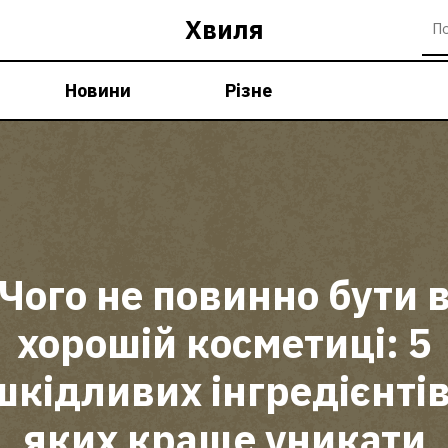
Хвиля
Новини
Різне
Чого не повинно бути 
хорошій косметиці: 5
шкідливих інгредієнтів
яких краще уникати