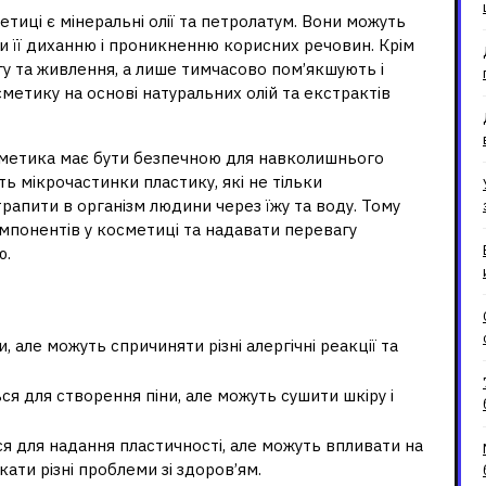
ці є мінеральні олії та петролатум. Вони можуть
и її диханню і проникненню корисних речовин. Крім
гу та живлення, а лише тимчасово пом’якшують і
етику на основі натуральних олій та екстрактів
сметика має бути безпечною для навколишнього
ь мікрочастинки пластику, які не тільки
рапити в організм людини через їжу та воду. Тому
омпонентів у косметиці та надавати перевагу
ю.
 але можуть спричиняти різні алергічні реакції та
я для створення піни, але можуть сушити шкіру і
 для надання пластичності, але можуть впливати на
ати різні проблеми зі здоров’ям.