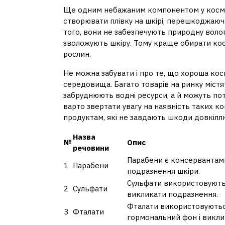
Ще одним небажаним компонентом у космети
створювати плівку на шкірі, перешкоджаюч
того, вони не забезпечують природну воло
зволожують шкіру. Тому краще обирати косм
рослин.
Не можна забувати і про те, що хороша ко
середовища. Багато товарів на ринку містят
забруднюють водні ресурси, а й можуть пот
варто звертати увагу на наявність таких к
продуктам, які не завдають шкоди довкілл
Назва
№
Опис
речовини
Парабени є консервантами,
1
Парабени
подразнення шкіри.
Сульфати використовуютьс
2
Сульфати
викликати подразнення.
Фталати використовуються
3
Фталати
гормональний фон і виклик