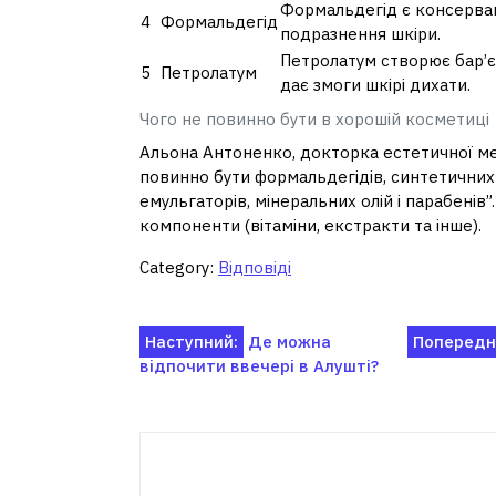
Формальдегід є консерван
4
Формальдегід
подразнення шкіри.
Петролатум створює бар’єр
5
Петролатум
дає змоги шкірі дихати.
Чого не повинно бути в хорошій косметиці
Альона Антоненко, докторка естетичної м
повинно бути формальдегідів, синтетичних 
емульгаторів, мінеральних олій і парабенів”
компоненти (вітаміни, екстракти та інше).
Category:
Відповіді
Навігація
Наступний:
Де можна
Попередн
відпочити ввечері в Алушті?
записів
Пов'я