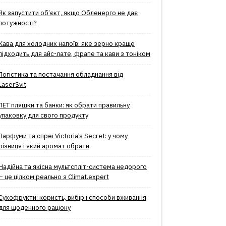
Як запустити об’єкт, якщо Обленерго не дає
потужності?
Кава для холодних напоїв: яке зерно краще
підходить для айс-лате, фрапе та кави з тоніком
Логістика та постачання обладнання від
LaserSvit
ПЕТ пляшки та банки: як обрати правильну
упаковку для свого продукту
Парфуми та спреї Victoria’s Secret: у чому
різниця і який аромат обрати
Надійна та якісна мультспліт-система недорого
– це цілком реально з Climat.еxpert
Сухофрукти: користь, вибір і способи вживання
для щоденного раціону