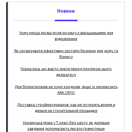
Новини
Чому перші місяці після інсульту є вирішальними для
відновлення
Як організувати ефективну систему безпеки для дому та
бізнесу
Чорна ікра: що варто знати перед покупкою цього
делікатесу
Для біоматеріалів не існує кордонів, якщо їх перевозить
ARK.CRYO
Доставка стройматериалов: как не потерять время и
деньги на строительной площадке
Українська мова у 7 класі без хаосу: як домашні
завдання допомагають писати грамотніше