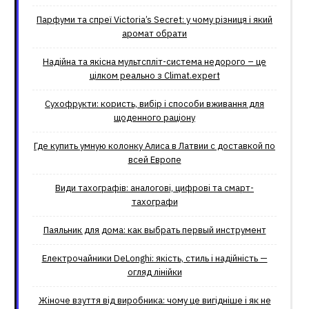
Парфуми та спреї Victoria’s Secret: у чому різниця і який
аромат обрати
Надійна та якісна мультспліт-система недорого – це
цілком реально з Climat.еxpert
Сухофрукти: користь, вибір і способи вживання для
щоденного раціону
Где купить умную колонку Алиса в Латвии с доставкой по
всей Европе
Види тахографів: аналогові, цифрові та смарт-
тахографи
Паяльник для дома: как выбрать первый инструмент
Електрочайники DeLonghi: якість, стиль і надійність —
огляд лінійки
Жіноче взуття від виробника: чому це вигідніше і як не