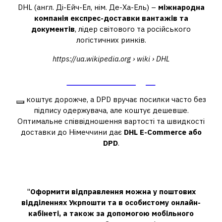
DHL (англ. Ді-Ейч-Ел, нім. Де-Ха-Ель) –
міжнародна
компанія експрес-доставки вантажів та
документів
, лідер світового та російського
логістичних ринків.
https://ua.wikipedia.org › wiki › DHL
DHL – Вікіпедія
коштує дорожче, а DPD вручає посилки часто без
підпису одержувача, але коштує дешевше.
Оптимальне співвідношення вартості та швидкості
доставки до Німеччини дає
DHL E-Commerce або
DPD
.
Як надіслати посилку з України до
Німеччини зараз?
"
Оформити відправлення можна у поштових
відділеннях Укрпошти та в особистому онлайн-
кабінеті, а також за допомогою мобільного