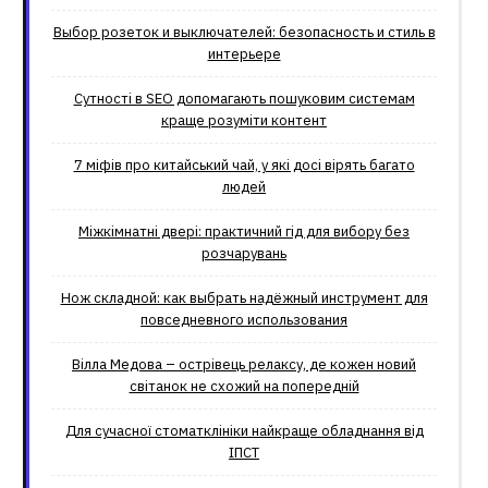
Выбор розеток и выключателей: безопасность и стиль в
интерьере
Сутності в SEO допомагають пошуковим системам
краще розуміти контент
7 міфів про китайський чай, у які досі вірять багато
людей
Міжкімнатні двері: практичний гід для вибору без
розчарувань
Нож складной: как выбрать надёжный инструмент для
повседневного использования
Вілла Медова – острівець релаксу, де кожен новий
світанок не схожий на попередній
Для сучасної стоматклініки найкраще обладнання від
ІПСТ