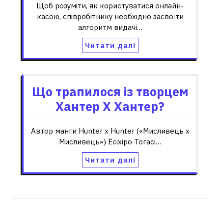
Щоб розуміти, як користуватися онлайн-
касою, співробітнику необхідно засвоїти
алгоритм видачі…
Читати далі
Що трапилося із творцем
Хантер Х Хантер?
Автор манги Hunter x Hunter («Мисливець х
Мисливець») Ёсіхіро Тогасі…
Читати далі