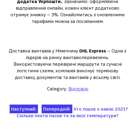
додатка Укрпошти.
. Зазначимо: оформляючи
відправлення онлайн, кожен клієнт додатково
отримує знижку – 3%. Ознайомитись з оновленими
тарифами можна за посиланням.
Якою службою надіслати посилку
до Німеччини?
Доставка вантажів у Німеччину
DHL Express
– Одна з
лідерів на ринку вантажоперевезень.
Використовуючи перевірені маршрути та сучасні
логістичні схеми, компанія виконує термінову
доставку документів та вантажів у всьому світі.
Category:
Відповіді
Навігація
Наступний:
Попередній:
Хто пішов з навію 2021?
Скільки пекти паски та за якої температури?
записів