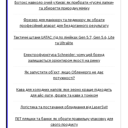
Ботокс навколо очей у Києві: як прибрати «гусячі лапки»
та зберегти природну міміку
Фрезер для манікюру та педикюру: як обрати
професійний апарат для бездоганного результату
Тактичні штани UATAC: гід по лінійках Gen 5.7, Gen 5.6, Lite
та Ultralite
Електрофурнітура Schneider: чому цей бренд
залишається орієнтиром якості на ринку
Як запустити об’єкт, якщо Обленерго не дає
потужності?
Кава для холодних напоїв: яке зерно краще підходить
для айс-лате, фрапе та кави з тоніком
Логістика та постачання обладнання від LaserSvit
ПЕТ пляшки та банки: як обрати правильну упаковку для
свого продукту