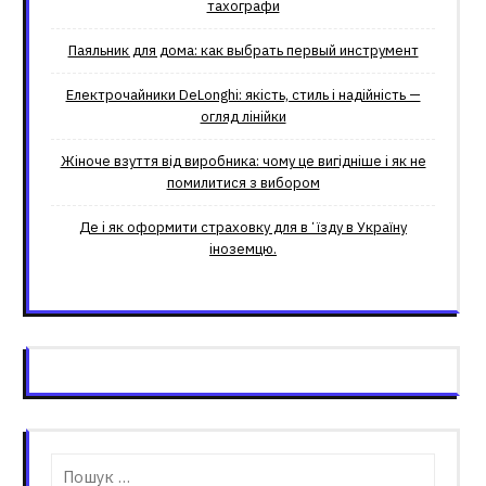
тахографи
Паяльник для дома: как выбрать первый инструмент
Електрочайники DeLonghi: якість, стиль і надійність —
огляд лінійки
Жіноче взуття від виробника: чому це вигідніше і як не
помилитися з вибором
Де і як оформити страховку для вʼїзду в Україну
іноземцю.