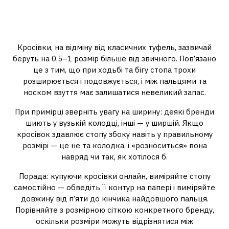
Розмір і посадка: де
найчастіше помиляються
Кросівки, на відміну від класичних туфель, зазвичай
беруть на 0,5–1 розмір більше від звичного. Пов’язано
це з тим, що при ходьбі та бігу стопа трохи
розширюється і подовжується, і між пальцями та
носком взуття має залишатися невеликий запас.
При примірці зверніть увагу на ширину: деякі бренди
шиють у вузькій колодці, інші — у ширшій. Якщо
кросівок здавлює стопу збоку навіть у правильному
розмірі — це не та колодка, і «розноситься» вона
навряд чи так, як хотілося б.
Порада: купуючи кросівки онлайн, виміряйте стопу
самостійно — обведіть її контур на папері і виміряйте
довжину від п’яти до кінчика найдовшого пальця.
Порівняйте з розмірною сіткою конкретного бренду,
оскільки розміри можуть відрізнятися між