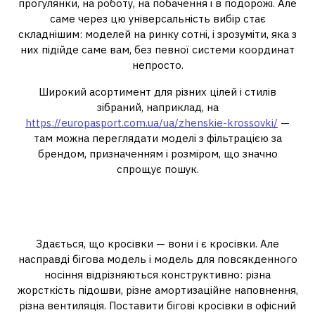
прогулянки, на роботу, на побачення і в подорожі. Але
саме через цю універсальність вибір стає
складнішим: моделей на ринку сотні, і зрозуміти, яка з
них підійде саме вам, без певної системи координат
непросто.
Широкий асортимент для різних цілей і стилів
зібраний, наприклад, на
https://europasport.com.ua/ua/zhenskie-krossovki/
—
там можна переглядати моделі з фільтрацією за
брендом, призначенням і розміром, що значно
спрощує пошук.
Навіщо взагалі розбиратися в
типах кросівок
Здається, що кросівки — вони і є кросівки. Але
насправді бігова модель і модель для повсякденного
носіння відрізняються конструктивно: різна
жорсткість підошви, різне амортизаційне наповнення,
різна вентиляція. Поставити бігові кросівки в офісний