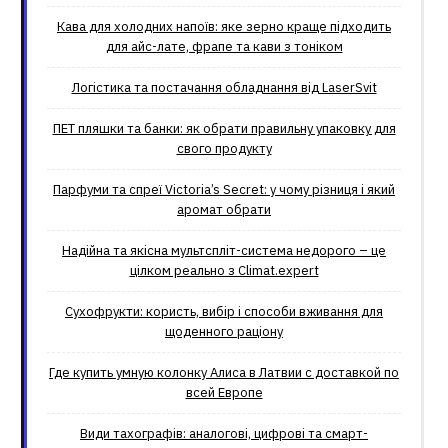
Кава для холодних напоїв: яке зерно краще підходить
для айс-лате, фрапе та кави з тоніком
Логістика та постачання обладнання від LaserSvit
ПЕТ пляшки та банки: як обрати правильну упаковку для
свого продукту
Парфуми та спреї Victoria’s Secret: у чому різниця і який
аромат обрати
Надійна та якісна мультспліт-система недорого – це
цілком реально з Climat.еxpert
Сухофрукти: користь, вибір і способи вживання для
щоденного раціону
Где купить умную колонку Алиса в Латвии с доставкой по
всей Европе
Види тахографів: аналогові, цифрові та смарт-