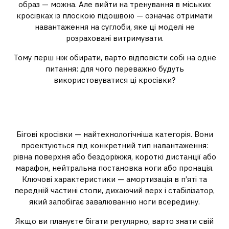
образ — можна. Але вийти на тренування в міських
кросівках із плоскою підошвою — означає отримати
навантаження на суглоби, яке ці моделі не
розраховані витримувати.
Тому перш ніж обирати, варто відповісти собі на одне
питання: для чого переважно будуть
використовуватися ці кросівки?
Кросівки для бігу: що відрізняє
їх від решти
Бігові кросівки — найтехнологічніша категорія. Вони
проектуються під конкретний тип навантаження:
рівна поверхня або бездоріжжя, короткі дистанції або
марафон, нейтральна постановка ноги або пронація.
Ключові характеристики — амортизація в п’яті та
передній частині стопи, дихаючий верх і стабілізатор,
який запобігає завалюванню ноги всередину.
Якщо ви плануєте бігати регулярно, варто знати свій