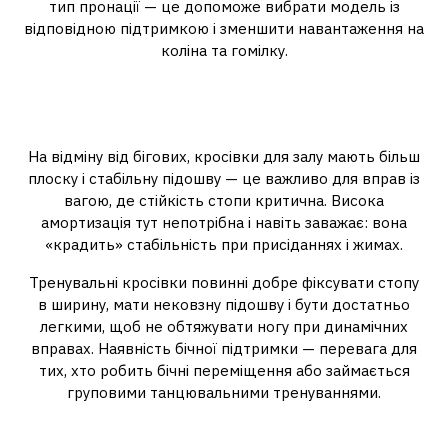
тип пронації — це допоможе вибрати модель із
відповідною підтримкою і зменшити навантаження на
коліна та гомілку.
Кросівки для тренажерного
залу і фітнесу
На відміну від бігових, кросівки для залу мають більш
плоску і стабільну підошву — це важливо для вправ із
вагою, де стійкість стопи критична. Висока
амортизація тут непотрібна і навіть заважає: вона
«крадить» стабільність при присіданнях і жимах.
Тренувальні кросівки повинні добре фіксувати стопу
в ширину, мати нековзну підошву і бути достатньо
легкими, щоб не обтяжувати ногу при динамічних
вправах. Наявність бічної підтримки — перевага для
тих, хто робить бічні переміщення або займається
груповими танцювальними тренуваннями.
Повсякденні кросівки: коли