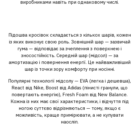
виробниками навіть при однаковому числі.
Матеріали підошви: гума, піна і
те, що між ними
Підошва кросівок складається з кількох шарів, кожен
із яких виконує свою роль. Зовнішній шар — зазвичай
гума — відповідає за зчеплення з поверхнею і
зносостійкість. Середній шар (мідсол) — за
амортизацію і повернення енергії. Це найважливіший
шар із точки зору комфорту при носінні.
Популярні технології мідсолу — EVA (легка і дешевша),
React від Nike, Boost від Adidas (пінисті гранули, що
повертають енергію), Fresh Foam від New Balance.
Кожна із них має свої характеристики, і відчуття під
ногою суттєво відрізняються — тому, якщо є
можливість, краще примірювати, а не купувати
наосліп.
Догляд, який зберігає вигляд