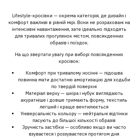
стиль і комфорт рівноцінні
Lifestyle-кросівки — окрема категорія, де дизайн і
комфорт важливі в рівній мірі. Вони не розраховані на
інтенсивні навантаження, зате ідеально підходять
для тривалих прогулянок містом, повсякденних
образів і поїздок.
На що звертати увагу при виборі повсякденних
кросівок:
Комфорт при тривалому носінні — підошва
повинна мати достатню амортизацію для ходьби
по твердій поверхні
Матеріал верху — шкіра і нубук виглядають
акуратніше і довше тримають форму, текстиль
легший і краще вентилюється
Універсальність кольору — нейтральні відтінки
пасують до більшої кількості образів
Зручність застібки — особливо якщо ви часто
взуваєтеся і роззуваєтеся протягом дня