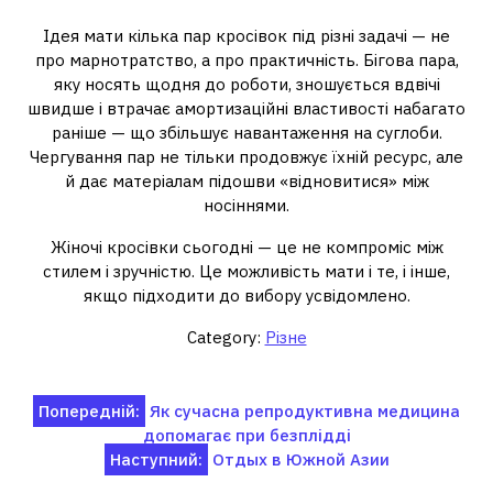
Ідея мати кілька пар кросівок під різні задачі — не
про марнотратство, а про практичність. Бігова пара,
яку носять щодня до роботи, зношується вдвічі
швидше і втрачає амортизаційні властивості набагато
раніше — що збільшує навантаження на суглоби.
Чергування пар не тільки продовжує їхній ресурс, але
й дає матеріалам підошви «відновитися» між
носіннями.
Жіночі кросівки сьогодні — це не компроміс між
стилем і зручністю. Це можливість мати і те, і інше,
якщо підходити до вибору усвідомлено.
Category:
Різне
Навігація
Попередній:
Як сучасна репродуктивна медицина
допомагає при безплідді
записів
Наступний:
Отдых в Южной Азии