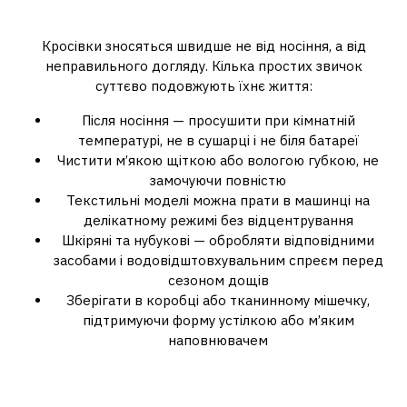
кросівок надовго
Кросівки зносяться швидше не від носіння, а від
неправильного догляду. Кілька простих звичок
суттєво подовжують їхнє життя:
Після носіння — просушити при кімнатній
температурі, не в сушарці і не біля батареї
Чистити м’якою щіткою або вологою губкою, не
замочуючи повністю
Текстильні моделі можна прати в машинці на
делікатному режимі без відцентрування
Шкіряні та нубукові — обробляти відповідними
засобами і водовідштовхувальним спреєм перед
сезоном дощів
Зберігати в коробці або тканинному мішечку,
підтримуючи форму устілкою або м’яким
наповнювачем
Коли одна пара — це
недостатньо