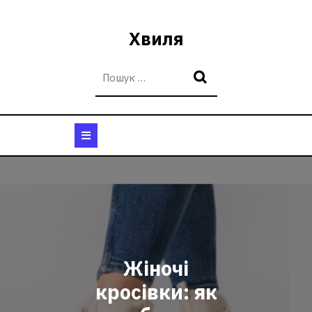
Перейти
до
Хвиля
вмісту
Кнопка
Відкрити
Жіночі
кросівки: як