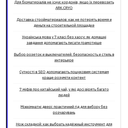
Для біоматеріалів не існує кордонів, якщо їх перевозить
ARK.CRYO
Доставка стройматериалов: как не потерять время и
деньги на строительной площадке
Українська мова у 7 класі без хаосу: як домашні
завдання допомагають писати грамотніше
Выбор розеток и выключателей: безопасность и стиль в
интерьере
Сутності в SEO допомагають пошуковим системам
краще розуміти контент
7 міфів про китайський чай, у які досі вірять багато
людей
Міжкімнатні двері: практичний гід для вибору без
розчарувань
Нож складной: как выбрать надёжный инструмент для