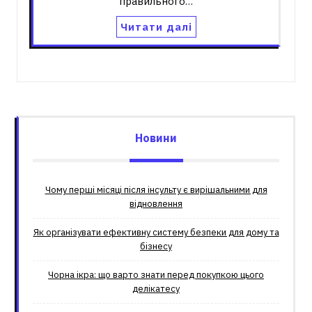
правильного…
Читати далі
Новини
Чому перші місяці після інсульту є вирішальними для
відновлення
Як організувати ефективну систему безпеки для дому та
бізнесу
Чорна ікра: що варто знати перед покупкою цього
делікатесу