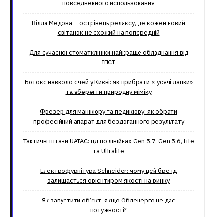
повседневного использования
Вілла Медова – острівець релаксу, де кожен новий
світанок не схожий на попередній
Для сучасної стоматклініки найкраще обладнання від
ІПСТ
Ботокс навколо очей у Києві: як прибрати «гусячі лапки»
та зберегти природну міміку
Фрезер для манікюру та педикюру: як обрати
професійний апарат для бездоганного результату
Тактичні штани UATAC: гід по лінійках Gen 5.7, Gen 5.6, Lite
та Ultralite
Електрофурнітура Schneider: чому цей бренд
залишається орієнтиром якості на ринку
Як запустити об’єкт, якщо Обленерго не дає
потужності?