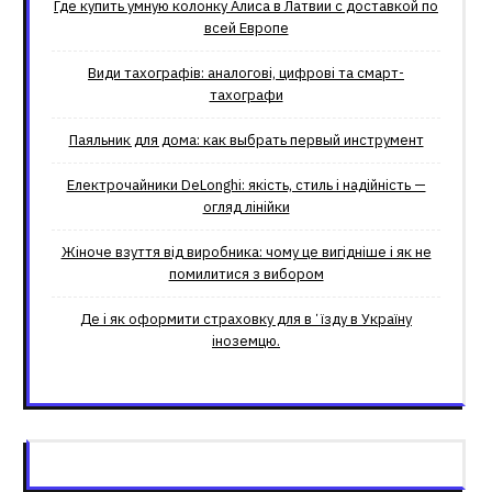
Где купить умную колонку Алиса в Латвии с доставкой по
всей Европе
Види тахографів: аналогові, цифрові та смарт-
тахографи
Паяльник для дома: как выбрать первый инструмент
Електрочайники DeLonghi: якість, стиль і надійність —
огляд лінійки
Жіноче взуття від виробника: чому це вигідніше і як не
помилитися з вибором
Де і як оформити страховку для вʼїзду в Україну
іноземцю.