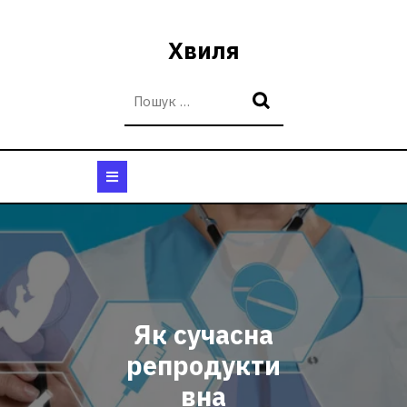
Перейти
до
Хвиля
вмісту
Кнопка
Відкрити
Як сучасна
репродукти
вна