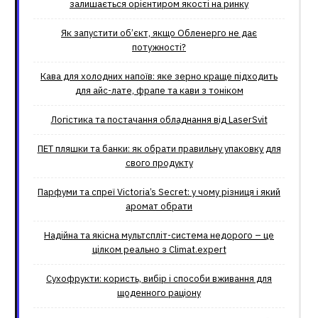
залишається орієнтиром якості на ринку
Як запустити об’єкт, якщо Обленерго не дає
потужності?
Кава для холодних напоїв: яке зерно краще підходить
для айс-лате, фрапе та кави з тоніком
Логістика та постачання обладнання від LaserSvit
ПЕТ пляшки та банки: як обрати правильну упаковку для
свого продукту
Парфуми та спреї Victoria’s Secret: у чому різниця і який
аромат обрати
Надійна та якісна мультспліт-система недорого – це
цілком реально з Climat.еxpert
Сухофрукти: користь, вибір і способи вживання для
щоденного раціону