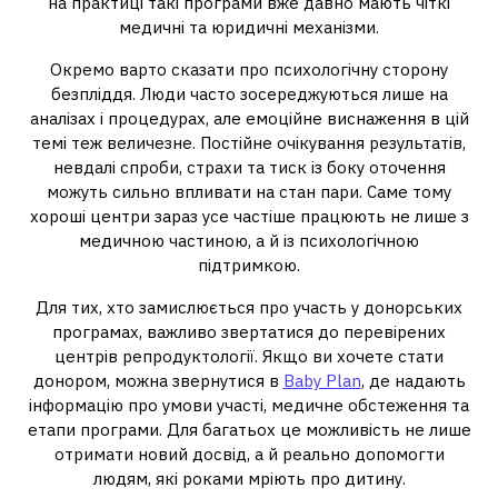
на практиці такі програми вже давно мають чіткі
медичні та юридичні механізми.
Окремо варто сказати про психологічну сторону
безпліддя. Люди часто зосереджуються лише на
аналізах і процедурах, але емоційне виснаження в цій
темі теж величезне. Постійне очікування результатів,
невдалі спроби, страхи та тиск із боку оточення
можуть сильно впливати на стан пари. Саме тому
хороші центри зараз усе частіше працюють не лише з
медичною частиною, а й із психологічною
підтримкою.
Для тих, хто замислюється про участь у донорських
програмах, важливо звертатися до перевірених
центрів репродуктології. Якщо ви хочете стати
донором, можна звернутися в
Baby Plan
, де надають
інформацію про умови участі, медичне обстеження та
етапи програми. Для багатьох це можливість не лише
отримати новий досвід, а й реально допомогти
людям, які роками мріють про дитину.