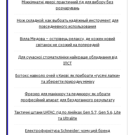
Міжкімнатні двері: практичний гід для вибору без
розчарувань
Нож складной: как выбрать надёжный инструмент для
повседневного использования
Вілла Медова – острівець релаксу, де кожен новий
світанок не схожий на попередній
Для сучасної стоматклініки найкраще обладнання від
ІПСТ
Ботокс навколо очей у Києві: як прибрати «гусячі лапки»
та зберегти природну міміку
Фрезер для манікюру та педикюру: як обрати
професійний апарат для бездоганного результату
Тактичні штани UATAC: гід по лінійках Gen 5.7, Gen 5.6, Lite
та Ultralite
Електрофурнітура Schneider: чому цей бренд