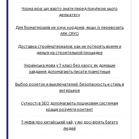
Чорна ікра: що варто знати перед покупкою цього
делікатесу
Для біоматеріалів не існує кордонів, якщо їх перевозить
ARK.CRYO
Доставка стройматериалов: как не потерять время и
деньги на строительной площадке
Українська мова у 7 класі без хаосу: як домашні
завдання допомагають писати грамотніше
Выбор розеток и выключателей: безопасность и стиль в
интерьере
Сутності в SEO допомагають пошуковим системам
краще розуміти контент
7 міфів про китайський чай, у які досі вірять багато
людей