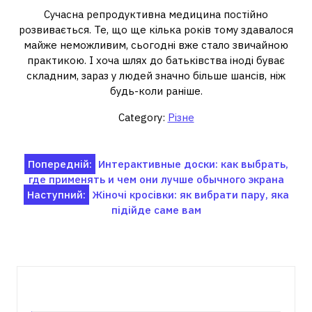
Сучасна репродуктивна медицина постійно
розвивається. Те, що ще кілька років тому здавалося
майже неможливим, сьогодні вже стало звичайною
практикою. І хоча шлях до батьківства іноді буває
складним, зараз у людей значно більше шансів, ніж
будь-коли раніше.
Category:
Різне
Навігація
Попередній:
Интерактивные доски: как выбрать,
где применять и чем они лучше обычного экрана
записів
Наступний:
Жіночі кросівки: як вибрати пару, яка
підійде саме вам
Пов'язані записи