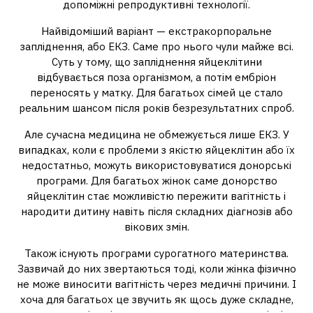
допоміжні репродуктивні технології.
Найвідоміший варіант — екстракорпоральне
запліднення, або ЕКЗ. Саме про нього чули майже всі.
Суть у тому, що запліднення яйцеклітини
відбувається поза організмом, а потім ембріон
переносять у матку. Для багатьох сімей це стало
реальним шансом після років безрезультатних спроб.
Але сучасна медицина не обмежується лише ЕКЗ. У
випадках, коли є проблеми з якістю яйцеклітин або їх
недостатньо, можуть використовуватися донорські
програми. Для багатьох жінок саме донорство
яйцеклітин стає можливістю пережити вагітність і
народити дитину навіть після складних діагнозів або
вікових змін.
Також існують програми сурогатного материнства.
Зазвичай до них звертаються тоді, коли жінка фізично
не може виносити вагітність через медичні причини. І
хоча для багатьох це звучить як щось дуже складне,