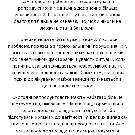
сам зі своєю проблемою, то зараз сучасна
репродуктивна медицина дає значно більше
можливостей. І головне — у багатьох випадках
безпліддя більше не означає, що люди ніколи не
зможуть стати батьками.
Причини можуть бути дуже різними. У когось
проблема пов’язана з гормональними порушеннями, у
когось — із віком, перенесеними захворюваннями
або генетичними факторами. Бувають ситуації, коли
причина взагалі залишається незрозумілою навіть
після великої кількості аналізів. Саме тому сучасний
підхід до лікування майже завжди починається з
детальної діагностики.
Сьогодні репродуктологи мають набагато більше
інструментів, ніж раніше. Наприклад, гормональна
терапія допомагає відновити овуляцію або
підготувати організм до вагітності. У деяких випадках
цього вже достатньо для природного зачаття. Але
якщо проблема складніша, використовуються