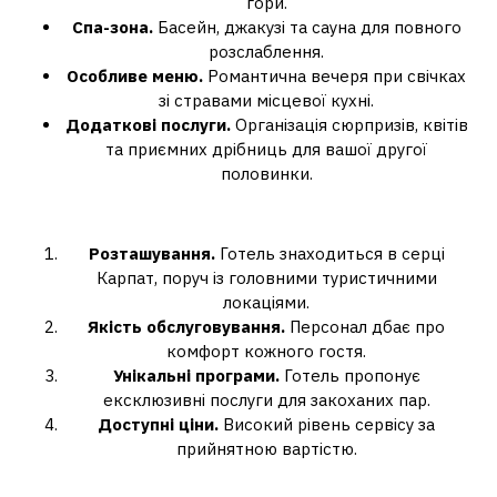
гори.
Спа-зона.
Басейн, джакузі та сауна для повного
розслаблення.
Особливе меню.
Романтична вечеря при свічках
зі стравами місцевої кухні.
Додаткові послуги.
Організація сюрпризів, квітів
та приємних дрібниць для вашої другої
половинки.
Чому саме Озеро Vita?
Розташування.
Готель знаходиться в серці
Карпат, поруч із головними туристичними
локаціями.
Якість обслуговування.
Персонал дбає про
комфорт кожного гостя.
Унікальні програми.
Готель пропонує
ексклюзивні послуги для закоханих пар.
Доступні ціни.
Високий рівень сервісу за
прийнятною вартістю.
Ідеї для святкування Дня