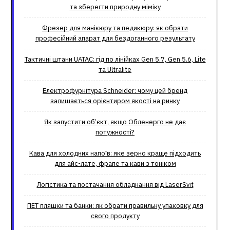
та зберегти природну міміку
Фрезер для манікюру та педикюру: як обрати
професійний апарат для бездоганного результату
Тактичні штани UATAC: гід по лінійках Gen 5.7, Gen 5.6, Lite
та Ultralite
Електрофурнітура Schneider: чому цей бренд
залишається орієнтиром якості на ринку
Як запустити об’єкт, якщо Обленерго не дає
потужності?
Кава для холодних напоїв: яке зерно краще підходить
для айс-лате, фрапе та кави з тоніком
Логістика та постачання обладнання від LaserSvit
ПЕТ пляшки та банки: як обрати правильну упаковку для
свого продукту