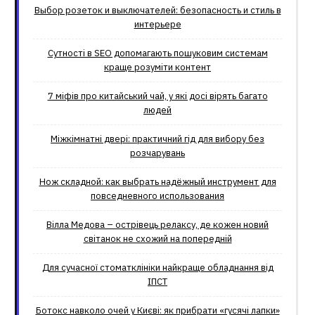
Выбор розеток и выключателей: безопасность и стиль в
интерьере
Сутності в SEO допомагають пошуковим системам
краще розуміти контент
7 міфів про китайський чай, у які досі вірять багато
людей
Міжкімнатні двері: практичний гід для вибору без
розчарувань
Нож складной: как выбрать надёжный инструмент для
повседневного использования
Вілла Медова – острівець релаксу, де кожен новий
світанок не схожий на попередній
Для сучасної стоматклініки найкраще обладнання від
ІПСТ
Ботокс навколо очей у Києві: як прибрати «гусячі лапки»