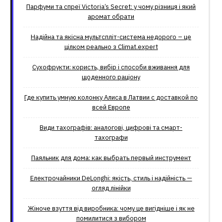
Парфуми та спреї Victoria’s Secret: у чому різниця і який
аромат обрати
Надійна та якісна мультспліт-система недорого – це
цілком реально з Climat.еxpert
Сухофрукти: користь, вибір і способи вживання для
щоденного раціону
Где купить умную колонку Алиса в Латвии с доставкой по
всей Европе
Види тахографів: аналогові, цифрові та смарт-
тахографи
Паяльник для дома: как выбрать первый инструмент
Електрочайники DeLonghi: якість, стиль і надійність —
огляд лінійки
Жіноче взуття від виробника: чому це вигідніше і як не
помилитися з вибором