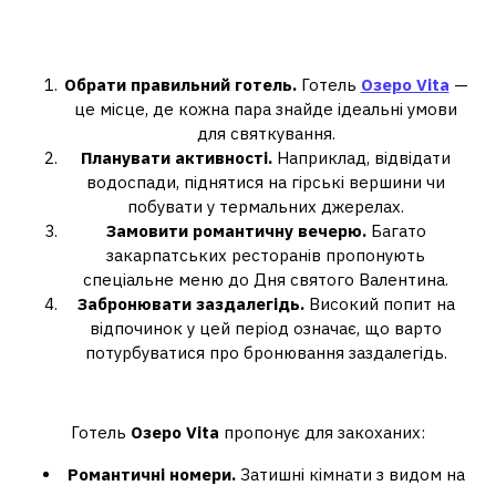
Як організувати ідеальний
відпочинок на 14 лютого?
Обрати правильний готель.
Готель
Озеро Vita
—
це місце, де кожна пара знайде ідеальні умови
для святкування.
Планувати активності.
Наприклад, відвідати
водоспади, піднятися на гірські вершини чи
побувати у термальних джерелах.
Замовити романтичну вечерю.
Багато
закарпатських ресторанів пропонують
спеціальне меню до Дня святого Валентина.
Забронювати заздалегідь.
Високий попит на
відпочинок у цей період означає, що варто
потурбуватися про бронювання заздалегідь.
Пропозиції від готелю Озеро Vita
Готель
Озеро Vita
пропонує для закоханих:
Романтичні номери.
Затишні кімнати з видом на