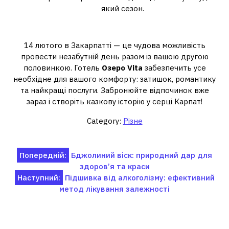
який сезон.
Висновок
14 лютого в Закарпатті — це чудова можливість
провести незабутній день разом із вашою другою
половинкою. Готель
Озеро Vita
забезпечить усе
необхідне для вашого комфорту: затишок, романтику
та найкращі послуги. Забронюйте відпочинок вже
зараз і створіть казкову історію у серці Карпат!
Category:
Різне
Навігація
Попередній:
Бджолиний віск: природний дар для
здоров’я та краси
записів
Наступний:
Підшивка від алкоголізму: ефективний
метод лікування залежності