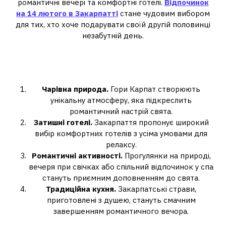
романтичні вечері та комфортні готелі.
Відпочинок
на 14 лютого в Закарпатті
стане чудовим вибором
для тих, хто хоче подарувати своїй другій половинці
незабутній день.
Чому обрати Закарпаття для
святкування Дня закоханих?
Чарівна природа.
Гори Карпат створюють
унікальну атмосферу, яка підкреслить
романтичний настрій свята.
Затишні готелі.
Закарпаття пропонує широкий
вибір комфортних готелів з усіма умовами для
релаксу.
Романтичні активності.
Прогулянки на природі,
вечеря при свічках або спільний відпочинок у спа
стануть приємним доповненням до свята.
Традиційна кухня.
Закарпатські страви,
приготовлені з душею, стануть смачним
завершенням романтичного вечора.