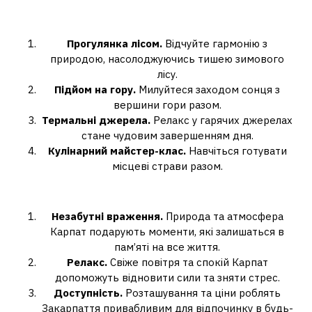
святого Валентина в Карпатах
Прогулянка лісом.
Відчуйте гармонію з
природою, насолоджуючись тишею зимового
лісу.
Підйом на гору.
Милуйтеся заходом сонця з
вершини гори разом.
Термальні джерела.
Релакс у гарячих джерелах
стане чудовим завершенням дня.
Кулінарний майстер-клас.
Навчіться готувати
місцеві страви разом.
Переваги святкування в Закарпатті
Незабутні враження.
Природа та атмосфера
Карпат подарують моменти, які залишаться в
пам’яті на все життя.
Релакс.
Свіже повітря та спокій Карпат
допоможуть відновити сили та зняти стрес.
Доступність.
Розташування та ціни роблять
Закарпаття привабливим для відпочинку в будь-