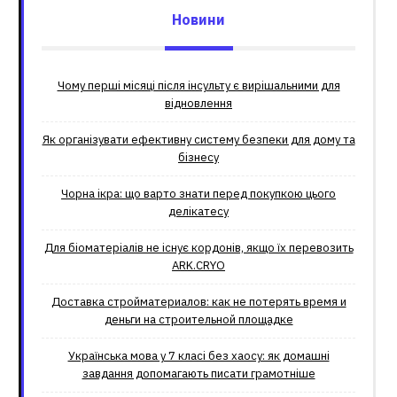
Новини
Чому перші місяці після інсульту є вирішальними для
відновлення
Як організувати ефективну систему безпеки для дому та
бізнесу
Чорна ікра: що варто знати перед покупкою цього
делікатесу
Для біоматеріалів не існує кордонів, якщо їх перевозить
ARK.CRYO
Доставка стройматериалов: как не потерять время и
деньги на строительной площадке
Українська мова у 7 класі без хаосу: як домашні
завдання допомагають писати грамотніше