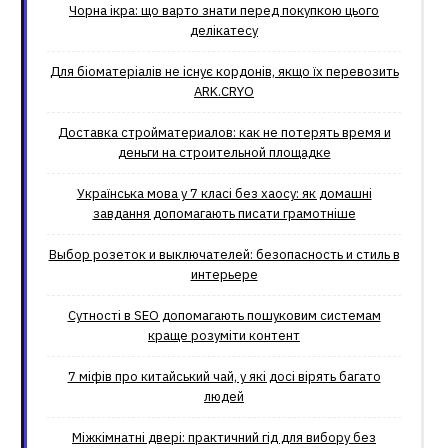
Чорна ікра: що варто знати перед покупкою цього
делікатесу
Для біоматеріалів не існує кордонів, якщо їх перевозить
ARK.CRYO
Доставка стройматериалов: как не потерять время и
деньги на строительной площадке
Українська мова у 7 класі без хаосу: як домашні
завдання допомагають писати грамотніше
Выбор розеток и выключателей: безопасность и стиль в
интерьере
Сутності в SEO допомагають пошуковим системам
краще розуміти контент
7 міфів про китайський чай, у які досі вірять багато
людей
Міжкімнатні двері: практичний гід для вибору без