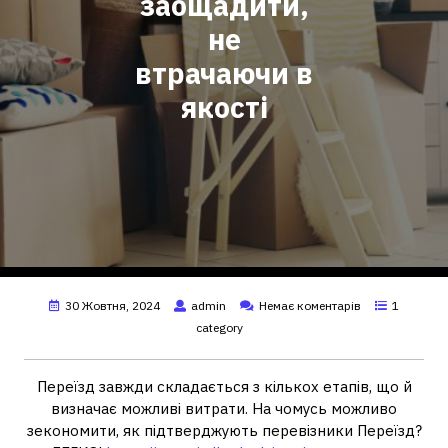
заощадити,
не
втрачаючи в
якості
30 Жовтня, 2024
admin
Немає коментарів
1
category
Переїзд завжди складається з кількох етапів, що й
визначає можливі витрати. На чомусь можливо
зекономити, як підтверджують перевізники Переїзд?