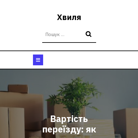
Перейти
до
Хвиля
вмісту
Кнопка
Відкрити
Вартість
переїзду: як