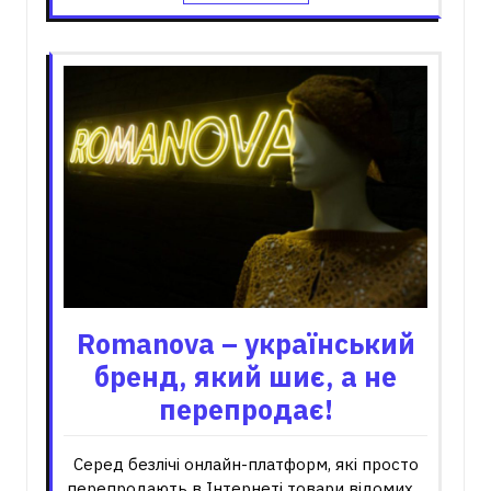
Romanova – український
бренд, який шиє, а не
перепродає!
Серед безлічі онлайн-платформ, які просто
перепродають в Інтернеті товари відомих…