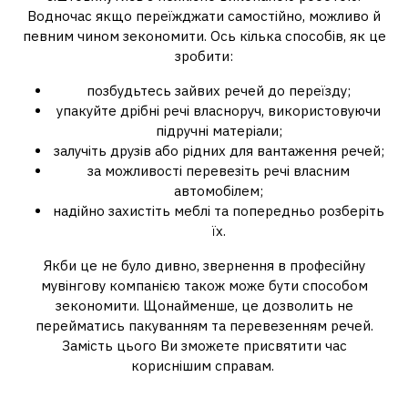
Водночас якщо переїжджати самостійно, можливо й
певним чином зекономити. Ось кілька способів, як це
зробити:
позбудьтесь зайвих речей до переїзду;
упакуйте дрібні речі власноруч, використовуючи
підручні матеріали;
залучіть друзів або рідних для вантаження речей;
за можливості перевезіть речі власним
автомобілем;
надійно захистіть меблі та попередньо розберіть
їх.
Якби це не було дивно, звернення в професійну
мувінгову компанією також може бути способом
зекономити. Щонайменше, це дозволить не
перейматись пакуванням та перевезенням речей.
Замість цього Ви зможете присвятити час
кориснішим справам.
Послуги мувінгової компанії: