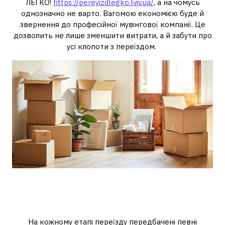
ЛЕГКО!
https://pereyizdlegko.lviv.ua/
, а на чомусь
однозначно не варто. Вагомою економією буде й
звернення до професійної мувінгової компанії. Це
дозволить не лише зменшити витрати, а й забути про
усі клопоти з переїздом.
Переїзд під ключ: можливі
витрати
На кожному етапі переїзду передбачені певні