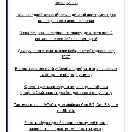
розчарувань
Нож складной: как выбрать надёжный инструмент для
повседневного использования
Вілла Медова – острівець релаксу, де кожен новий
світанок не схожий на попередній
Для сучасної стоматклініки найкраще обладнання від
ІПСТ
Ботокс навколо очей у Києві: як прибрати «гусячі лапки»
та зберегти природну міміку
Фрезер для манікюру та педикюру: як обрати
професійний апарат для бездоганного результату
Тактичні штани UATAC: гід по лінійках Gen 5.7, Gen 5.6, Lite
та Ultralite
Електрофурнітура Schneider: чому цей бренд
залишається орієнтиром якості на ринку