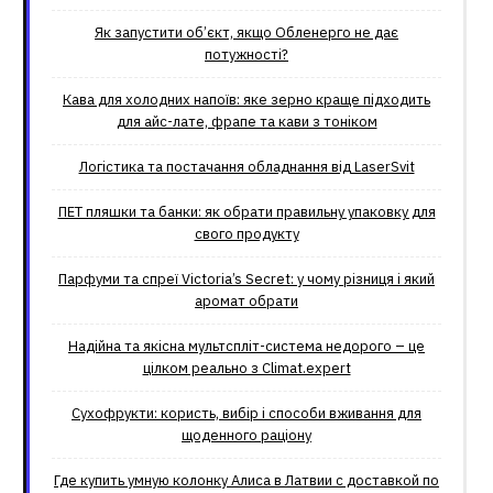
Як запустити об’єкт, якщо Обленерго не дає
потужності?
Кава для холодних напоїв: яке зерно краще підходить
для айс-лате, фрапе та кави з тоніком
Логістика та постачання обладнання від LaserSvit
ПЕТ пляшки та банки: як обрати правильну упаковку для
свого продукту
Парфуми та спреї Victoria’s Secret: у чому різниця і який
аромат обрати
Надійна та якісна мультспліт-система недорого – це
цілком реально з Climat.еxpert
Сухофрукти: користь, вибір і способи вживання для
щоденного раціону
Где купить умную колонку Алиса в Латвии с доставкой по