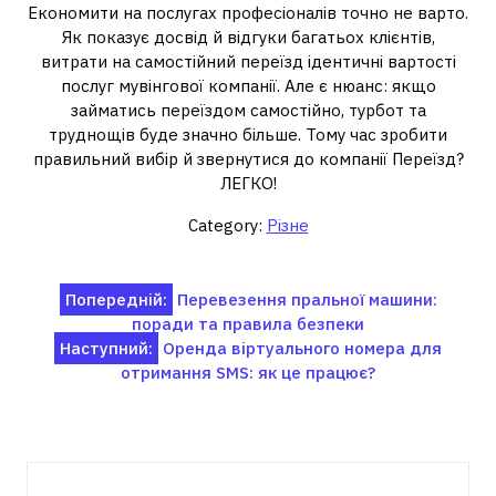
Економити на послугах професіоналів точно не варто.
Як показує досвід й відгуки багатьох клієнтів,
витрати на самостійний переїзд ідентичні вартості
послуг мувінгової компанії. Але є нюанс: якщо
займатись переїздом самостійно, турбот та
труднощів буде значно більше. Тому час зробити
правильний вибір й звернутися до компанії Переїзд?
ЛЕГКО!
Category:
Різне
Навігація
Попередній:
Перевезення пральної машини:
поради та правила безпеки
записів
Наступний:
Оренда віртуального номера для
отримання SMS: як це працює?