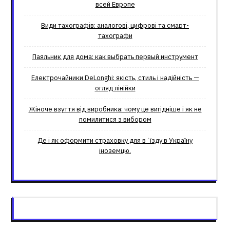
всей Европе
Види тахографів: аналогові, цифрові та смарт-
тахографи
Паяльник для дома: как выбрать первый инструмент
Електрочайники DeLonghi: якість, стиль і надійність —
огляд лінійки
Жіноче взуття від виробника: чому це вигідніше і як не
помилитися з вибором
Де і як оформити страховку для вʼїзду в Україну
іноземцю.