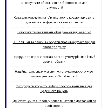
Як запустити об’єкт, якщо Обленерго не дає
потужності?
Кава для холодних напоїв: яке зерно краще підходить
для айс-лате, фрапе та кави з тоніком
Логістика та постачання обладнання від LaserSvit
ПЕТ пляшки та банки: як обрати правильну упаковку для
свого продукту
Парфуми та спреї Victoria’s Secret: у чому різниця і який
аромат обрати
Надійна та якісна мультспліт-система недорого – це
цілком реально з Climat.еxpert
Сухофрукти: користь, вибір і способи вживання для
щоденного раціону
Где купить умную колонку Алиса в Латвии с доставкой по
всей Европе