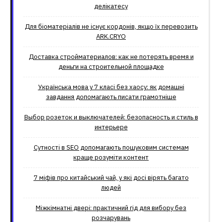
делікатесу
Для біоматеріалів не існує кордонів, якщо їх перевозить
ARK.CRYO
Доставка стройматериалов: как не потерять время и
деньги на строительной площадке
Українська мова у 7 класі без хаосу: як домашні
завдання допомагають писати грамотніше
Выбор розеток и выключателей: безопасность и стиль в
интерьере
Сутності в SEO допомагають пошуковим системам
краще розуміти контент
7 міфів про китайський чай, у які досі вірять багато
людей
Міжкімнатні двері: практичний гід для вибору без
розчарувань