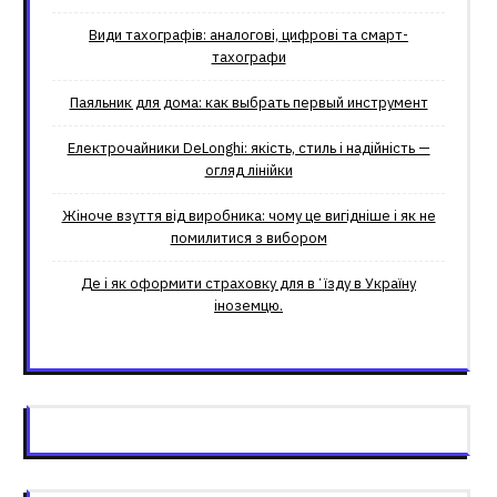
Види тахографів: аналогові, цифрові та смарт-
тахографи
Паяльник для дома: как выбрать первый инструмент
Електрочайники DeLonghi: якість, стиль і надійність —
огляд лінійки
Жіноче взуття від виробника: чому це вигідніше і як не
помилитися з вибором
Де і як оформити страховку для вʼїзду в Україну
іноземцю.