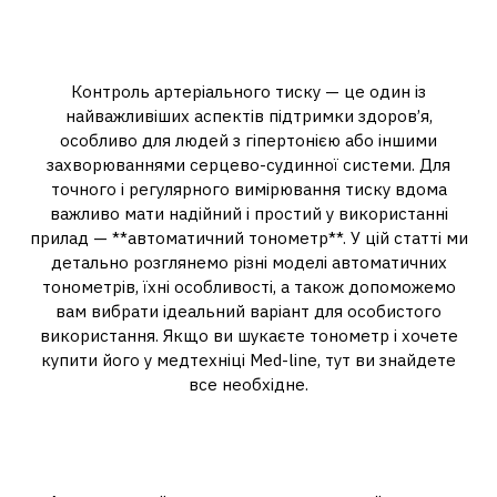
і рекомендації щодо
вибору
Контроль артеріального тиску — це один із
найважливіших аспектів підтримки здоров’я,
особливо для людей з гіпертонією або іншими
захворюваннями серцево-судинної системи. Для
точного і регулярного вимірювання тиску вдома
важливо мати надійний і простий у використанні
прилад — **автоматичний тонометр**. У цій статті ми
детально розглянемо різні моделі автоматичних
тонометрів, їхні особливості, а також допоможемо
вам вибрати ідеальний варіант для особистого
використання. Якщо ви шукаєте тонометр і хочете
купити його у медтехніці Med-line, тут ви знайдете
все необхідне.
Що таке автоматичний
тонометр?