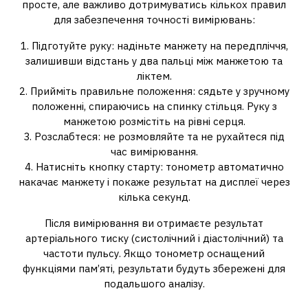
просте, але важливо дотримуватись кількох правил
для забезпечення точності вимірювань:
1. Підготуйте руку: надіньте манжету на передпліччя,
залишивши відстань у два пальці між манжетою та
ліктем.
2. Прийміть правильне положення: сядьте у зручному
положенні, спираючись на спинку стільця. Руку з
манжетою розмістіть на рівні серця.
3. Розслабтеся: не розмовляйте та не рухайтеся під
час вимірювання.
4. Натисніть кнопку старту: тонометр автоматично
накачає манжету і покаже результат на дисплеї через
кілька секунд.
Після вимірювання ви отримаєте результат
артеріального тиску (систолічний і діастолічний) та
частоти пульсу. Якщо тонометр оснащений
функціями пам’яті, результати будуть збережені для
подальшого аналізу.