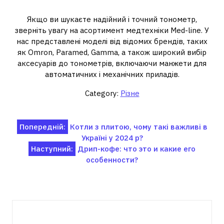
Тонометри в медтехніці Med-line
Якщо ви шукаєте надійний і точний тонометр,
зверніть увагу на асортимент медтехніки Med-line. У
нас представлені моделі від відомих брендів, таких
як Omron, Paramed, Gamma, а також широкий вибір
аксесуарів до тонометрів, включаючи манжети для
автоматичних і механічних приладів.
Category:
Різне
Навігація
Попередній:
Котли з плитою, чому такі важливі в
Україні у 2024 р?
записів
Наступний:
Дрип-кофе: что это и какие его
особенности?
Пов'язані записи