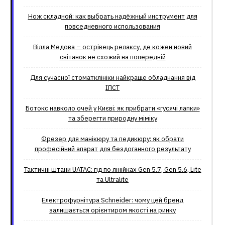
Нож складной: как выбрать надёжный инструмент для
повседневного использования
Вілла Медова – острівець релаксу, де кожен новий
світанок не схожий на попередній
Для сучасної стоматклініки найкраще обладнання від
ІПСТ
Ботокс навколо очей у Києві: як прибрати «гусячі лапки»
та зберегти природну міміку
Фрезер для манікюру та педикюру: як обрати
професійний апарат для бездоганного результату
Тактичні штани UATAC: гід по лінійках Gen 5.7, Gen 5.6, Lite
та Ultralite
Електрофурнітура Schneider: чому цей бренд
залишається орієнтиром якості на ринку