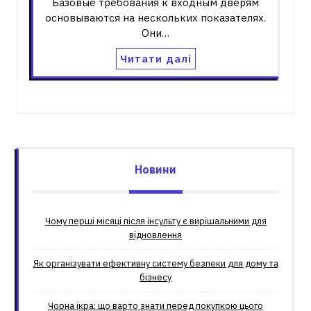
Базовые требования к входным дверям
основываются на нескольких показателях.
Они…
Читати далі
Новини
Чому перші місяці після інсульту є вирішальними для
відновлення
Як організувати ефективну систему безпеки для дому та
бізнесу
Чорна ікра: що варто знати перед покупкою цього