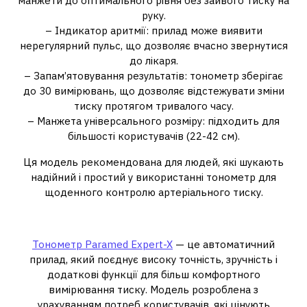
манжети до оптимального рівня без зайвого тиску на
руку.
– Індикатор аритмії: прилад може виявити
нерегулярний пульс, що дозволяє вчасно звернутися
до лікаря.
– Запам’ятовування результатів: тонометр зберігає
до 30 вимірювань, що дозволяє відстежувати зміни
тиску протягом тривалого часу.
– Манжета універсального розміру: підходить для
більшості користувачів (22-42 см).
Ця модель рекомендована для людей, які шукають
надійний і простий у використанні тонометр для
щоденного контролю артеріального тиску.
Тонометр Paramed Expert-X
Тонометр Paramed Expert-X
— це автоматичний
прилад, який поєднує високу точність, зручність і
додаткові функції для більш комфортного
вимірювання тиску. Модель розроблена з
урахуванням потреб користувачів, які цінують