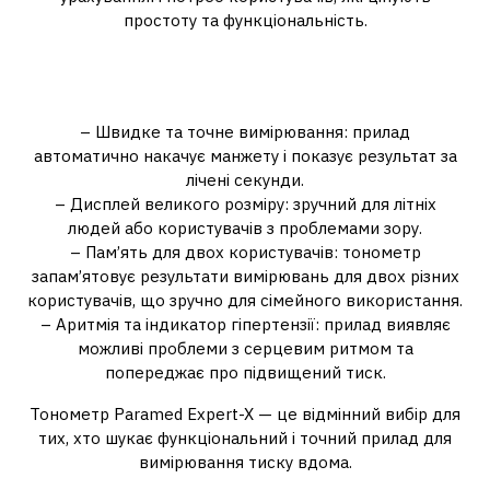
простоту та функціональність.
Основні характеристики
тонометра Paramed Expert-X:
– Швидке та точне вимірювання: прилад
автоматично накачує манжету і показує результат за
лічені секунди.
– Дисплей великого розміру: зручний для літніх
людей або користувачів з проблемами зору.
– Пам’ять для двох користувачів: тонометр
запам’ятовує результати вимірювань для двох різних
користувачів, що зручно для сімейного використання.
– Аритмія та індикатор гіпертензії: прилад виявляє
можливі проблеми з серцевим ритмом та
попереджає про підвищений тиск.
Тонометр Paramed Expert-X — це відмінний вибір для
тих, хто шукає функціональний і точний прилад для
вимірювання тиску вдома.