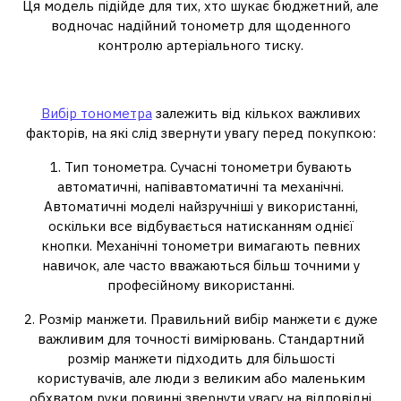
Ця модель підійде для тих, хто шукає бюджетний, але
водночас надійний тонометр для щоденного
контролю артеріального тиску.
Як вибрати тонометр?
Вибір тонометра
залежить від кількох важливих
факторів, на які слід звернути увагу перед покупкою:
1. Тип тонометра. Сучасні тонометри бувають
автоматичні, напівавтоматичні та механічні.
Автоматичні моделі найзручніші у використанні,
оскільки все відбувається натисканням однієї
кнопки. Механічні тонометри вимагають певних
навичок, але часто вважаються більш точними у
професійному використанні.
2. Розмір манжети. Правильний вибір манжети є дуже
важливим для точності вимірювань. Стандартний
розмір манжети підходить для більшості
користувачів, але люди з великим або маленьким
обхватом руки повинні звернути увагу на відповідні