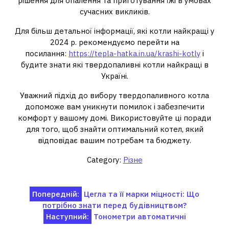
рішення для опалення та приготування їжі в умовах
сучасних викликів.
Для більш детальної інформації, які котли найкращі у
2024 р. рекомендуємо перейти на
посилання:
https://tepla-hatka.in.ua/krashi-kotly
і
будите знати які твердопаливні котли найкращі в
Україні.
Уважний підхід до вибору твердопаливного котла
допоможе вам уникнути помилок і забезпечити
комфорт у вашому домі. Використовуйте ці поради
для того, щоб знайти оптимальний котел, який
відповідає вашим потребам та бюджету.
Category:
Різне
Навігація
Попередній:
Цегла та її марки міцності: Що
потрібно знати перед будівництвом?
записів
Наступний:
Тонометри автоматичні