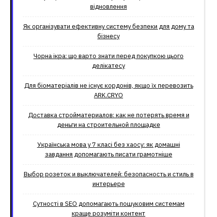
відновлення
Як організувати ефективну систему безпеки для дому та
бізнесу
Чорна ікра: що варто знати перед покупкою цього
делікатесу
Для біоматеріалів не існує кордонів, якщо їх перевозить
ARK.CRYO
Доставка стройматериалов: как не потерять время и
деньги на строительной площадке
Українська мова у 7 класі без хаосу: як домашні
завдання допомагають писати грамотніше
Выбор розеток и выключателей: безопасность и стиль в
интерьере
Сутності в SEO допомагають пошуковим системам
краще розуміти контент