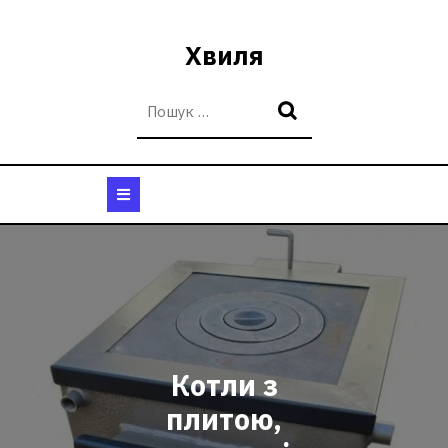
Перейти
до
Хвиля
вмісту
Кнопка
Відкрити
Котли з
плитою,