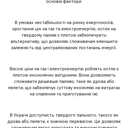
основні фактори:
Енергетична незалежність
В умовах нестабільності на ринку енергоносіїв,
зростання цін на газ та електроенергію, котли на
твердому паливі з плитою забезпечують
альтернативу, що дозволяє споживачам зменшити
залежність від централізованих постачань енергії.
Економічна вигода
Високі ціни на газ і електроенергію роблять котли з
плитою економічно вигідними. Вони дозволяють
споживати дешевше паливо, таке як дрова або
пелети, що забезпечує суттєву економію на витратах
на опалення та приготування їжі.
Доступність пального
В Україні доступність твердого пального, такого як
дрова або пелети, є значною перевагою. Це дозволяє
споживачам легко знаходити та використовувати