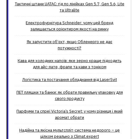
Тактичні штани UATAC: гід по лінійках Gen 5.7, Gen 5.6, Lite
та Ultralite
Електрофурнітура Schneider: чому цей бренд
залишається орієнтиром якості на ринку
Як запустити об’єкт, якщо Обленерго не дає
потужності?
Кава для холодних напоїв: яке зерно краще підходить
для айс-лате, фрапе та кави з тоніком
Логістика та постачання обладнання від LaserSvit
ПЕТ пляшки та банки: як обрати правильну упаковку для
свого продукту
Парфуми та спреї Victoria’s Secret: у чому різниця і який
аромат обрати
Надійна та якісна мультспліт-система недорого – це
цілком реально з Climat.еxpert