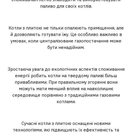
паливо для своїх котлів.
Універсальність та комфорт
Котли з плитою не тільки опалюють приміщення, але
й дозволяють готувати їжу. Це особливо важливо в
умовах, коли централізоване газопостачання може
бути ненадійним.
Екологічність
Зростаюча увага до екологічних аспектів споживання
енергії робить котли на твердому паливі більш
привабливими. При правильному згорянні вони
можуть мати менший вплив на навколишнє
середовище порівняно з традиційними газовими
котлами.
Сучасні технології
Сучасні котли з плитою оснащені новими
технологіями, які підвищують їх ефективність та