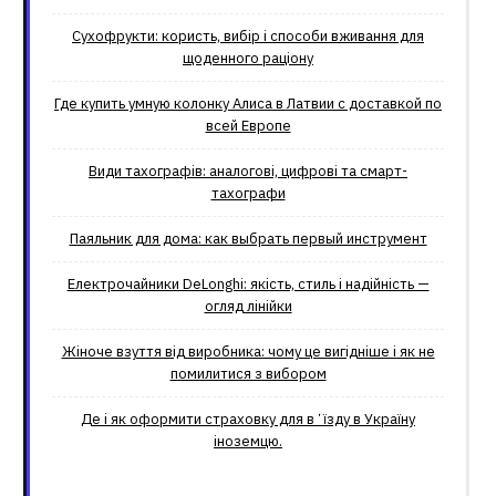
Сухофрукти: користь, вибір і способи вживання для
щоденного раціону
Где купить умную колонку Алиса в Латвии с доставкой по
всей Европе
Види тахографів: аналогові, цифрові та смарт-
тахографи
Паяльник для дома: как выбрать первый инструмент
Електрочайники DeLonghi: якість, стиль і надійність —
огляд лінійки
Жіноче взуття від виробника: чому це вигідніше і як не
помилитися з вибором
Де і як оформити страховку для вʼїзду в Україну
іноземцю.