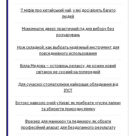
7 міфів про китайський чай, у які досі вірять багато
людей
Міжкімнатні двері: практичний гід для вибору без
розчарувань
Нож складной: как выбрать надёжный инструмент для
повседневного использования
Вілла Медова – острівець релаксу, де кожен новий
світанок не схожий на попередній
Для сучасної стоматклініки найкраще обладнання від
ІПСТ
Ботокс навколо очей у Києві: як прибрати «гусячі лапки»
та зберегти природну міміку
Фрезер для манікюру та педикюру: як обрати
професійний апарат для бездоганного результату