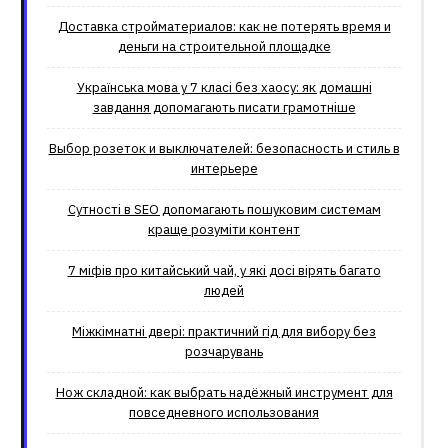
Доставка стройматериалов: как не потерять время и
деньги на строительной площадке
Українська мова у 7 класі без хаосу: як домашні
завдання допомагають писати грамотніше
Выбор розеток и выключателей: безопасность и стиль в
интерьере
Сутності в SEO допомагають пошуковим системам
краще розуміти контент
7 міфів про китайський чай, у які досі вірять багато
людей
Міжкімнатні двері: практичний гід для вибору без
розчарувань
Нож складной: как выбрать надёжный инструмент для
повседневного использования