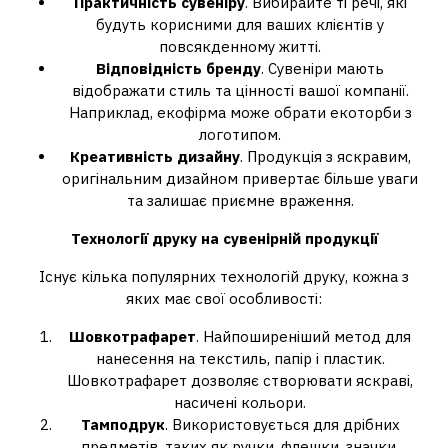
Практичність сувеніру
. Вибирайте ті речі, які
будуть корисними для ваших клієнтів у
повсякденному житті.
Відповідність бренду
. Сувеніри мають
відображати стиль та цінності вашої компанії.
Наприклад, екофірма може обрати екоторби з
логотипом.
Креативність дизайну
. Продукція з яскравим,
оригінальним дизайном привертає більше уваги
та залишає приємне враження.
Технології друку на сувенірній продукції
Існує кілька популярних технологій друку, кожна з
яких має свої особливості:
Шовкотрафарет
. Найпоширеніший метод для
нанесення на текстиль, папір і пластик.
Шовкотрафарет дозволяє створювати яскраві,
насичені кольори.
Тамподрук
. Використовується для дрібних
предметів, таких як ручки, флешки, значки.