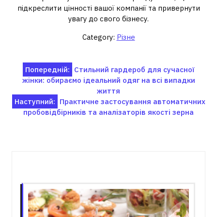
підкреслити цінності вашої компанії та привернути
увагу до свого бізнесу.
Category:
Різне
Навігація
Попередній:
Стильний гардероб для сучасної
жінки: обираємо ідеальний одяг на всі випадки
записів
життя
Наступний:
Практичне застосування автоматичних
пробовідбірників та аналізаторів якості зерна
Пов'язані записи