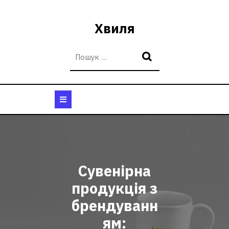
Перейти
до
Хвиля
вмісту
Кнопка
Відкрити
Сувенірна
продукція з
брендуванн
ям: