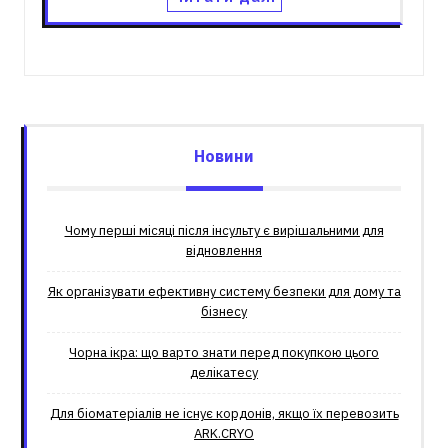
Новини
Чому перші місяці після інсульту є вирішальними для
відновлення
Як організувати ефективну систему безпеки для дому та
бізнесу
Чорна ікра: що варто знати перед покупкою цього
делікатесу
Для біоматеріалів не існує кордонів, якщо їх перевозить
ARK.CRYO