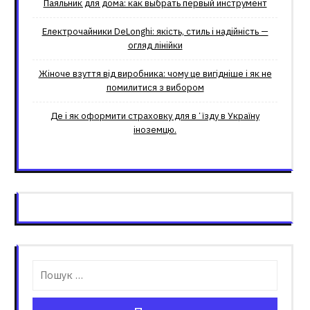
Паяльник для дома: как выбрать первый инструмент
Електрочайники DeLonghi: якість, стиль і надійність —
огляд лінійки
Жіноче взуття від виробника: чому це вигідніше і як не
помилитися з вибором
Де і як оформити страховку для вʼїзду в Україну
іноземцю.