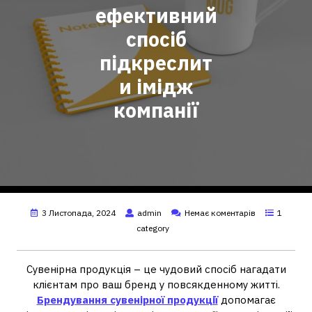
ефективний
спосіб
підкреслит
и імідж
компанії
3 Листопада, 2024
admin
Немає коментарів
1
category
Сувенірна продукція – це чудовий спосіб нагадати
клієнтам про ваш бренд у повсякденному житті.
Брендування сувенірної продукції
допомагає