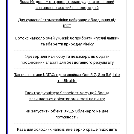
Вілла Медова – острівець релаксу, де кожен новий
світанок не схожий на попередній
Для сучасної стоматклініки найкраще обладнання від
ІПСТ
Ботокс навколо очей у Києві: як прибрати «гусячі лапки»
та зберегти природну міміку
Фрезер для манікюру та педикюру: як обрати
професійний апарат для бездоганного результату
Тактичні штани UATAC: гід по лінійках Gen 5.7, Gen 5.6, Lite
та Ultralite
Електрофурнітура Schneider: чому цей бренд
залишається орієнтиром якості на ринку
Як запустити об’єкт, якщо Обленерго не дає
потужності?
Кава для холодних напоїв: яке зерно краще підходить