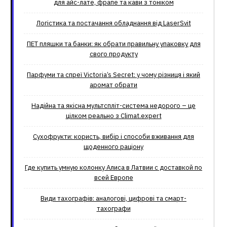
для айс-лате, фрапе та кави з тоніком
Логістика та постачання обладнання від LaserSvit
ПЕТ пляшки та банки: як обрати правильну упаковку для
свого продукту
Парфуми та спреї Victoria’s Secret: у чому різниця і який
аромат обрати
Надійна та якісна мультспліт-система недорого – це
цілком реально з Climat.еxpert
Сухофрукти: користь, вибір і способи вживання для
щоденного раціону
Где купить умную колонку Алиса в Латвии с доставкой по
всей Европе
Види тахографів: аналогові, цифрові та смарт-
тахографи