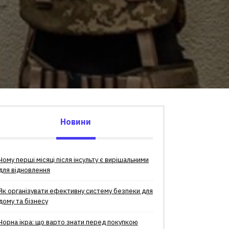
Новини
Чому перші місяці після інсульту є вирішальними
для відновлення
Як організувати ефективну систему безпеки для
дому та бізнесу
Чорна ікра: що варто знати перед покупкою