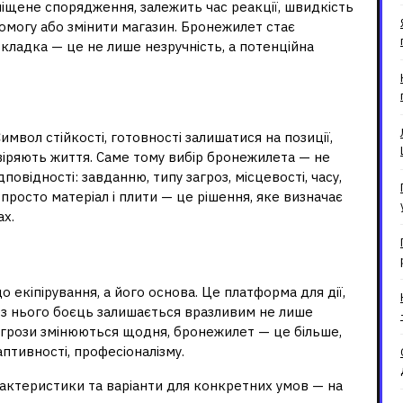
зміщене спорядження, залежить час реакції, швидкість
омогу або змінити магазин. Бронежилет стає
кладка — це не лише незручність, а потенційна
ня: символ і принцип
мвол стійкості, готовності залишатися на позиції,
овіряють життя. Саме тому вибір бронежилета — не
овідності: завданню, типу загроз, місцевості, часу,
 просто матеріал і плити — це рішення, яке визначає
х.
ратегія життя
 екіпірування, а його основа. Це платформа для дії,
 Без нього боєць залишається вразливим не лише
е загрози змінюються щодня, бронежилет — це більше,
аптивності, професіоналізму.
арактеристики та варіанти для конкретних умов — на