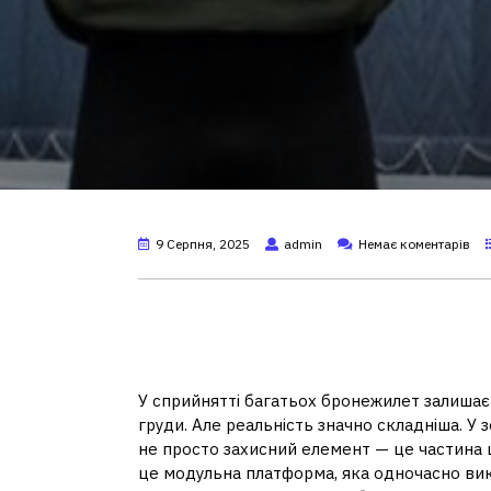
9 Серпня, 2025
admin
Немає коментарів
Бронежилет — не про
системи виживання
У сприйнятті багатьох бронежилет залишає
груди. Але реальність значно складніша. У 
не просто захисний елемент — це частина 
це модульна платформа, яка одночасно вик