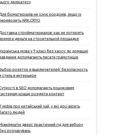
цього делікатесу
Для біоматеріалів не існує кордонів, якщо їх
перевозить ARK.CRYO
Доставка стройматериалов: как не потерять
время и деньги на строительной площадке
Українська мова у 7 класі без хаосу: як домашні
завдання допомагають писати грамотніше
Выбор розеток и выключателей: безопасность
и стиль в интерьере
Сутності в SEO допомагають пошуковим
системам краще розуміти контент
7 міфів про китайський чай, у які досі вірять
багато людей
Міжкімнатні двері: практичний гід для вибору
без розчарувань