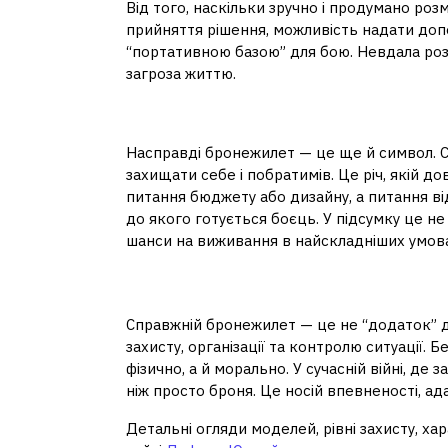
Від того, наскільки зручно і продумано ро
прийняття рішення, можливість надати доп
“портативною базою” для бою. Невдала роз
загроза життю.
Більше, ніж споряджен
Насправді бронежилет — це ще й символ. Си
захищати себе і побратимів. Це річ, якій д
питання бюджету або дизайну, а питання відп
до якого готується боєць. У підсумку це не
шанси на виживання в найскладніших умова
Бронежилет — це ст
Справжній бронежилет — це не “додаток” до
захисту, організації та контролю ситуації.
фізично, а й морально. У сучасній війні, д
ніж просто броня. Це носій впевненості, ад
Детальні огляди моделей, рівні захисту, х