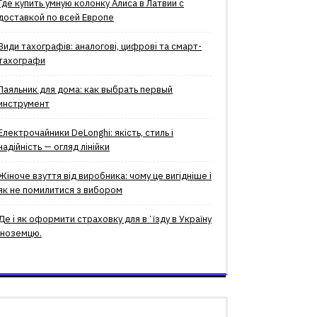
Где купить умную колонку Алиса в Латвии с
доставкой по всей Европе
Види тахографів: аналогові, цифрові та смарт-
тахографи
Паяльник для дома: как выбрать первый
инструмент
Електрочайники DeLonghi: якість, стиль і
надійність — огляд лінійки
Жіноче взуття від виробника: чому це вигідніше і
як не помилитися з вибором
Де і як оформити страховку для вʼїзду в Україну
іноземцю.