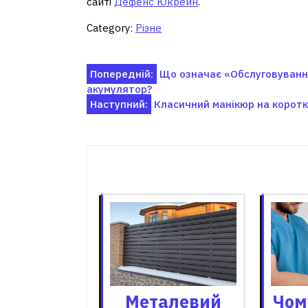
сайті
Дефенс Юкрейн
.
Category:
Різне
Навігація
Попередній:
Що означає «Обслуговування 
акумулятор?
записів
Наступний:
Класичний манікюр на короткі
Пов'я
Металевий
Чом