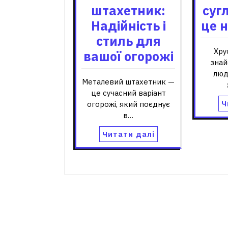
штахетник:
суг
Надійність і
це 
стиль для
Хру
вашої огорожі
знай
люд
Металевий штахетник —
це сучасний варіант
Ч
огорожі, який поєднує
в…
Читати далі