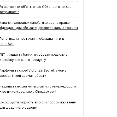
Як запустити об’єкт, якщо Обленерго не дає
потужності?
Кава для холодних напоїв: яке зерно краще
підходить для айс-лате, фрапе та кави з тоніком
Логістика та постачання обладнання від
LaserSvit
ПЕТ пляшки та банки: як обрати правильну
упаковку для свого продукту
Парфуми та спреї Victoria’s Secret: у чому
різниця і який аромат обрати
Надійна та якісна мультспліт-система недорого
– це цілком реально з Climat.еxpert
Сухофрукти: користь, вибір і способи вживання
для щоденного раціону