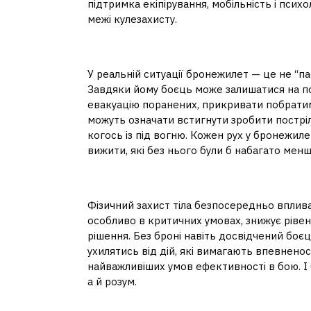
підтримка екіпірування, мобільність і псих
межі кулезахисту.
Бронежилет як активн
У реальній ситуації бронежилет — це не “па
Завдяки йому боєць може залишатися на поз
евакуацію поранених, прикривати побратимі
можуть означати встигнути зробити постріл
когось із під вогню. Кожен рух у бронежиле
вижити, які без нього були б набагато мен
Впевненість і холодни
Фізичний захист тіла безпосередньо вплива
особливо в критичних умовах, знижує ріве
рішення. Без броні навіть досвідчений боє
ухилятись від дій, які вимагають впевненост
найважливіших умов ефективності в бою. І 
а й розум.