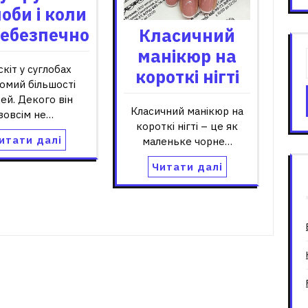
лоби і коли
небезпечно
Класичний
манікюр на
скіт у суглобах
короткі нігті
омий більшості
ей. Декого він
Класичний манікюр на
зовсім не…
короткі нігті – це як
итати далі
маленьке чорне…
Читати далі