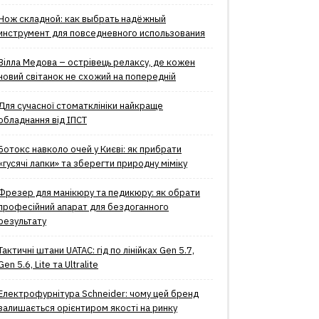
Нож складной: как выбрать надёжный
инструмент для повседневного использования
Вілла Медова – острівець релаксу, де кожен
новий світанок не схожий на попередній
Для сучасної стоматклініки найкраще
обладнання від ІПСТ
Ботокс навколо очей у Києві: як прибрати
«гусячі лапки» та зберегти природну міміку
Фрезер для манікюру та педикюру: як обрати
професійний апарат для бездоганного
результату
Тактичні штани UATAC: гід по лінійках Gen 5.7,
Gen 5.6, Lite та Ultralite
Електрофурнітура Schneider: чому цей бренд
залишається орієнтиром якості на ринку