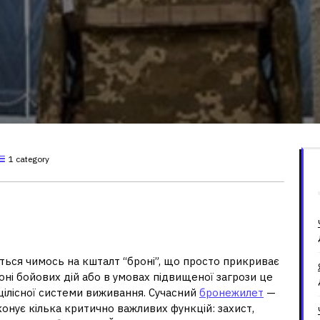
1 category
сто “броня”, а елемент
ться чимось на кшталт “броні”, що просто прикриває
зоні бойових дій або в умовах підвищеної загрози це
цілісної системи виживання. Сучасний
бронежилет
—
онує кілька критично важливих функцій: захист,