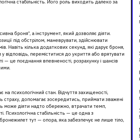
ологічна стабільність. Його роль виходить далеко за
ий компонент бою
сивна броня”, а інструмент, який дозволяє діяти.
иції під обстрілом, маневрувати, здійснювати
в. Навіть кілька додаткових секунд, які дарує броня,
 у відповідь, переміститися до укриття або врятувати
ті — це поєднання впевненості, розрахунку і шансів
шими.
й розум під вогнем
є на психологічний стан. Відчуття захищеності,
нь страху, допомагає зосередитись, приймати зважені
ць може діяти надто обережно, втрачати темп,
і. Психологічна стабільність — це одна з
бронежилет тут — опора, яка забезпечує не лише тіло,