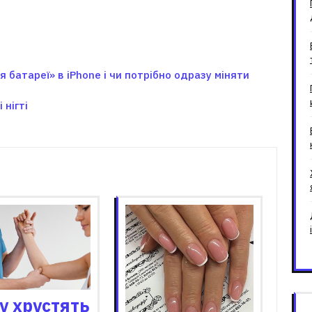
батареї» в iPhone і чи потрібно одразу міняти
 нігті
зані записи
у хрустять