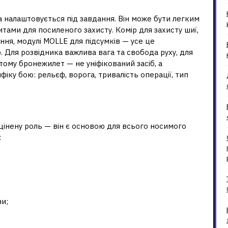
завдань
 налаштовується під завдання. Він може бути легким
тами для посиленого захисту. Комір для захисту шиї,
ння, модулі MOLLE для підсумків — усе це
. Для розвідника важлива вага та свобода руху, для
ому бронежилет — не уніфікований засіб, а
іку бою: рельєф, ворога, тривалість операції, тип
 екіпірування
інену роль — він є основою для всього носимого
:
ни;