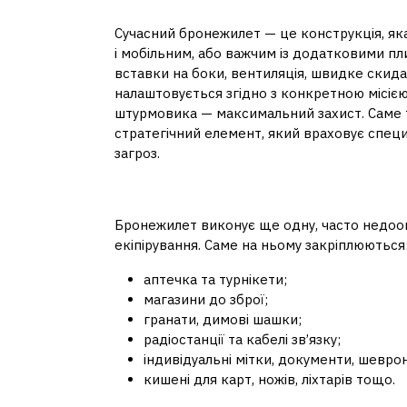
Адаптація до місії та 
Сучасний бронежилет — це конструкція, яка
і мобільним, або важчим із додатковими пли
вставки на боки, вентиляція, швидке скида
налаштовується згідно з конкретною місією
штурмовика — максимальний захист. Саме т
стратегічний елемент, який враховує специф
загроз.
Центральна платформа
Бронежилет виконує ще одну, часто недооц
екіпірування. Саме на ньому закріплюються
аптечка та турнікети;
магазини до зброї;
гранати, димові шашки;
радіостанції та кабелі зв’язку;
індивідуальні мітки, документи, шевро
кишені для карт, ножів, ліхтарів тощо.