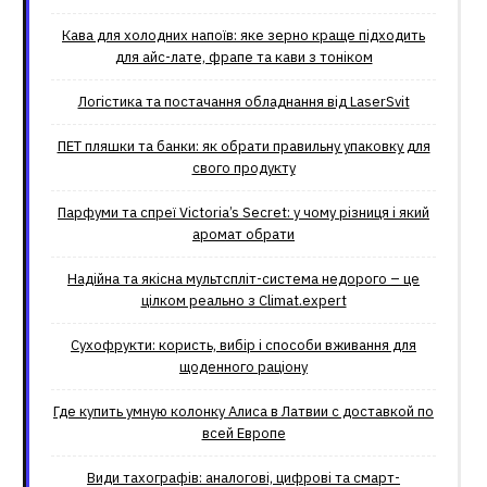
Кава для холодних напоїв: яке зерно краще підходить
для айс-лате, фрапе та кави з тоніком
Логістика та постачання обладнання від LaserSvit
ПЕТ пляшки та банки: як обрати правильну упаковку для
свого продукту
Парфуми та спреї Victoria’s Secret: у чому різниця і який
аромат обрати
Надійна та якісна мультспліт-система недорого – це
цілком реально з Climat.еxpert
Сухофрукти: користь, вибір і способи вживання для
щоденного раціону
Где купить умную колонку Алиса в Латвии с доставкой по
всей Европе
Види тахографів: аналогові, цифрові та смарт-