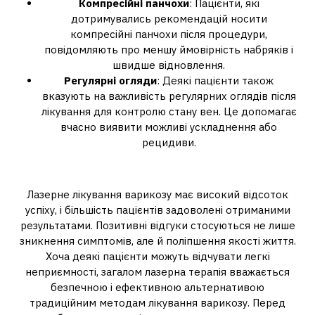
Компресійні панчохи
: Пацієнти, які
дотримувались рекомендацій носити
компресійні панчохи після процедури,
повідомляють про меншу ймовірність набряків і
швидше відновлення.
Регулярні огляди
: Деякі пацієнти також
вказують на важливість регулярних оглядів після
лікування для контролю стану вен. Це допомагає
вчасно виявити можливі ускладнення або
рецидиви.
Висновок
Лазерне лікування варикозу має високий відсоток
успіху, і більшість пацієнтів задоволені отриманими
результатами. Позитивні відгуки стосуються не лише
зникнення симптомів, але й поліпшення якості життя.
Хоча деякі пацієнти можуть відчувати легкі
неприємності, загалом лазерна терапія вважається
безпечною і ефективною альтернативою
традиційним методам лікування варикозу. Перед