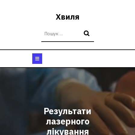
Перейти
до
Хвиля
вмісту
Кнопка
Відкрити
Результати
лазерного
лікування