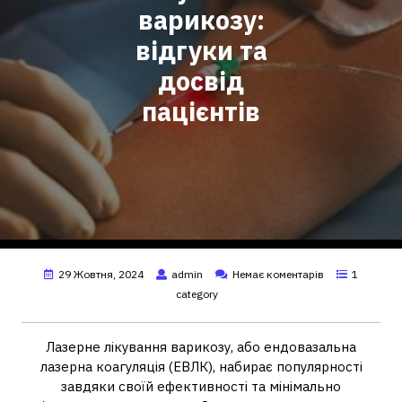
варикозу:
відгуки та
досвід
пацієнтів
29 Жовтня, 2024
admin
Немає коментарів
1
category
Лазерне лікування варикозу, або ендовазальна
лазерна коагуляція (ЕВЛК), набирає популярності
завдяки своїй ефективності та мінімально