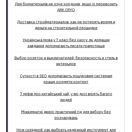
Для біоматеріалів не існує кордонів, якщо їх перевозить
ARK.CRYO
Доставка стройматериалов: как не потерять время и
деньги на строительной площадке
Українська мова у 7 класі без хаосу: як домашні
завдання допомагають писати грамотніше
Выбор розеток и выключателей: безопасность и стиль в
интерьере
Сутності в SEO допомагають пошуковим системам
краще розуміти контент
7 міфів про китайський чай, у які досі вірять багато
людей
Міжкімнатні двері: практичний гід для вибору без
розчарувань
Нож складной: как выбрать надёжный инструмент для