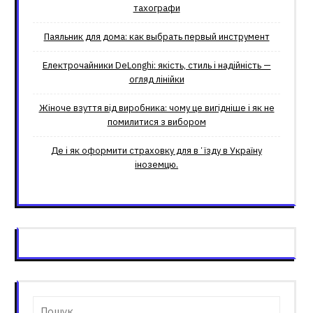
тахографи
Паяльник для дома: как выбрать первый инструмент
Електрочайники DeLonghi: якість, стиль і надійність —
огляд лінійки
Жіноче взуття від виробника: чому це вигідніше і як не
помилитися з вибором
Де і як оформити страховку для вʼїзду в Україну
іноземцю.