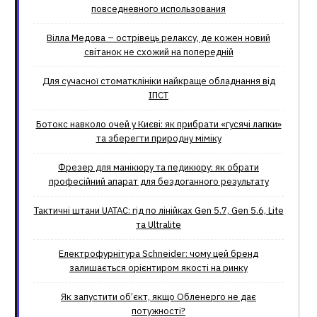
повседневного использования
Вілла Медова – острівець релаксу, де кожен новий
світанок не схожий на попередній
Для сучасної стоматклініки найкраще обладнання від
ІПСТ
Ботокс навколо очей у Києві: як прибрати «гусячі лапки»
та зберегти природну міміку
Фрезер для манікюру та педикюру: як обрати
професійний апарат для бездоганного результату
Тактичні штани UATAC: гід по лінійках Gen 5.7, Gen 5.6, Lite
та Ultralite
Електрофурнітура Schneider: чому цей бренд
залишається орієнтиром якості на ринку
Як запустити об’єкт, якщо Обленерго не дає
потужності?