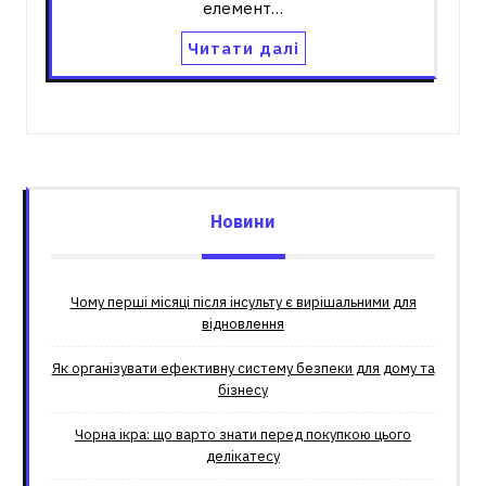
елемент…
Читати далі
Новини
Чому перші місяці після інсульту є вирішальними для
відновлення
Як організувати ефективну систему безпеки для дому та
бізнесу
Чорна ікра: що варто знати перед покупкою цього
делікатесу