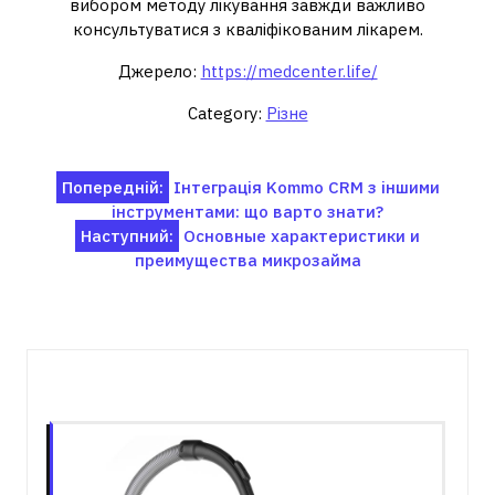
вибором методу лікування завжди важливо
консультуватися з кваліфікованим лікарем.
Джерело:
https://medcenter.life/
Category:
Різне
Навігація
Попередній:
Інтеграція Kommo CRM з іншими
інструментами: що варто знати?
записів
Наступний:
Основные характеристики и
преимущества микрозайма
Пов'язані записи